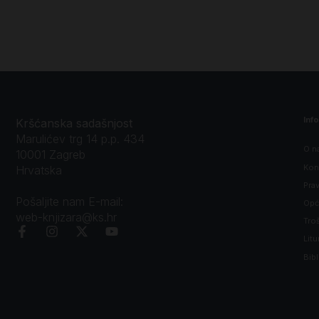
Inf
Kršćanska sadašnjost
Marulićev trg 14 p.p. 434
O n
10001 Zagreb
Kon
Hrvatska
Prav
Pošaljite nam E-mail:
Opći
web-knjizara@ks.hr
Tro
Litu
Bibl