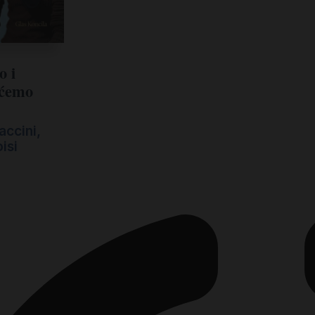
o i
 ćemo
accini
,
isi