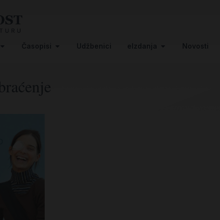
Časopisi
Udžbenici
eIzdanja
Novosti
braćenje