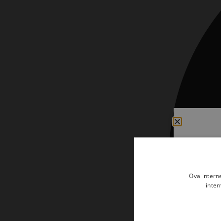
Kršćanin i svijet
Liturgija, kateheza i pastoral
Liturgija, pastoral i kateheza
Ljetna preporuka knjiga
Ljetna priča Kršćanske sadašnjosti
Nekategorizirane
Obitelj, djeca i mladi
Povijest i teologija
Prva pričest i krizma
Teologija
Ova intern
inter
Teologija i povijest
Tjedan Laudato-si'