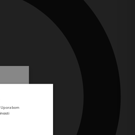
.
i prvi
e
a. Uporabom
inosti