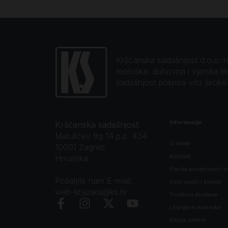
Kršćanska sadašnjost d.o.o. naj
teološka, duhovna i vjerska li
sadašnjost pokriva vrlo širok
Informacije
Kršćanska sadašnjost
Marulićev trg 14 p.p. 434
O nama
10001 Zagreb
Kontakt
Hrvatska
Pravila privatnosti i u
Pošaljite nam E-mail:
Opći uvjeti i pravila
web-knjizara@ks.hr
Troškovi dostave
Liturgijski kalendar
Biblija online