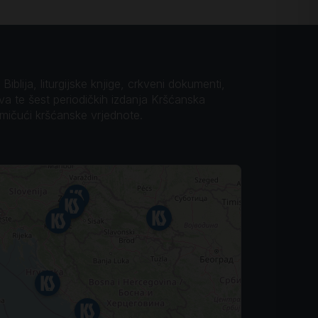
iblija, liturgijske knjige, crkveni dokumenti,
ova te šest periodičkih izdanja Kršćanska
omičući kršćanske vrjednote.