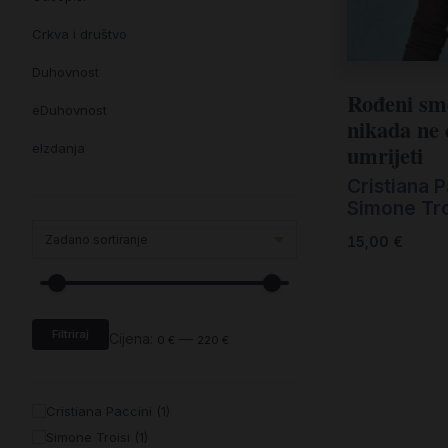
Crkva i društvo
Duhovnost
Rođeni sm
eDuhovnost
nikada ne
umrijeti
eIzdanja
Cristiana P
eKnjiževnost
Simone Tro
Enciklopedija i posebna izdanja
15,00
€
Enciklopedije i posebna izdanja
eTeologija i povijest
Filtriraj
Knjiga svima i svuda
Cijena:
—
0 €
220 €
Knjige drugih nakladnika
Cristiana Paccini (1)
Književnost
Simone Troisi (1)