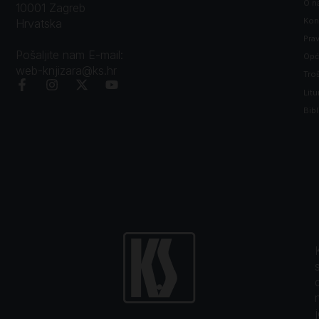
O n
10001 Zagreb
Kon
Hrvatska
Prav
Pošaljite nam E-mail:
Opći
web-knjizara@ks.hr
Tro
Litu
Bibl