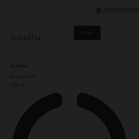
ženidba
Filteri
Ženidba
Anselm Grün
7,00
€