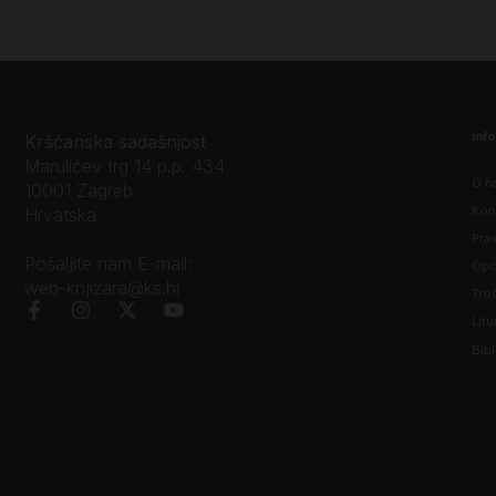
Inf
Kršćanska sadašnjost
Marulićev trg 14 p.p. 434
O n
10001 Zagreb
Kon
Hrvatska
Prav
Pošaljite nam E-mail:
Opći
web-knjizara@ks.hr
Tro
Litu
Bibl