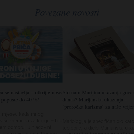
Povezane novosti
a se nastavlja – otkrijte nove
Što nam Marijina ukazanja govo
z popuste do 40 %!
danas? Marijanska ukazanja –
‘proročka karizma’ za naše vrije
e mjesec kada mnogi
više vremena za knjigu – bilo
Mariologija je specifičan dio kato
jem odmoru, u hladovini
teologije, a djelo Marijanska uka
vrta ili u miru doma. Upravo