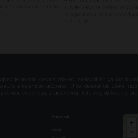
– »proročka karizma« za naše vr
anska sadašnjost nastavlja
s. Nele Veronike Gašpar odgova
u...
mnoga pitanja koje si postavljaju
vjernici, ali i...
veći je hrvatski crkveni izdavač i nakladnik knjiga kao štu su B
teratura te katehetski udžbenici. U četrdesetak biblioteka i niz
o područje crkvenoga, znanstvenog i kulturnog djelovanja, pr
Proizvodi
+
Akcije
−
Noviteti