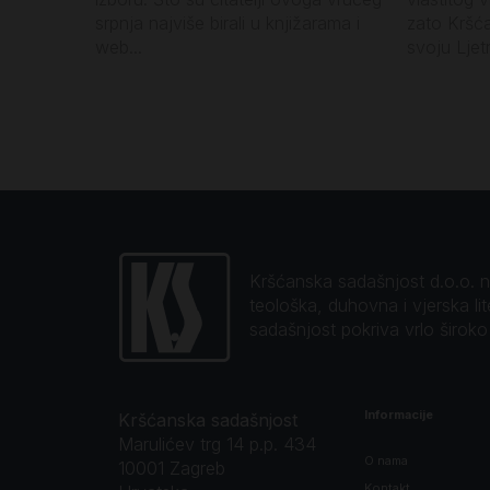
srpnja najviše birali u knjižarama i
zato Kršć
web...
svoju Ljetn
Kršćanska sadašnjost d.o.o. naj
teološka, duhovna i vjerska li
sadašnjost pokriva vrlo širok
Informacije
Kršćanska sadašnjost
Marulićev trg 14 p.p. 434
O nama
10001 Zagreb
Kontakt