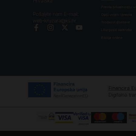
Hrvatska
Pravila privatnosti i u
Pošaljite nam E-mail:
Opći uvjeti i pravila
web-knjizara@ks.hr
Troškovi dostave
Liturgijski kalendar
Biblija online
Financira E
Digitalna tr