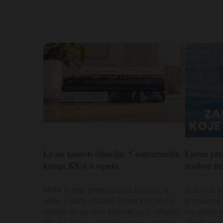
Ljetni favoriti čitatelja: 5 najtraženijih
Ljetna prič
knjiga KS-a u srpnju
naslove u
Neke knjige preporučuju kritičari, a
Kolovoz j
neke – sami čitatelji. Popis koji slijedi
pronalaze 
nastao je upravo zahvaljujući njihovu
na godišn
izboru. Što su čitatelji ovoga vrućeg
vlastitog 