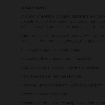
Knjiga mjeseca
Ova monumentalna i bogato ilustrirana monograf
popustu od čak 60 posto, a čitatelju nudi dvost
kršćanstva, popratni tekstovi nude jasan, misaon
Autor ne bježi od povijesnih izazova – knjiga ne 
slike i riječi Bedouelle vidi „dvoglasje“ koje pozi
Teme koje knjiga pokriva uključuju:
•
početke Crkve u apostolskom razdoblju
•
razvoj teologije, liturgije i crkvene arhitekture
•
crkvene raskole, reforme i koncile
•
odnose Crkve s društvom, politikom i kulturom
•
izazove modernoga doba.
Posebno će se svidjeti čitateljima koji žele produb