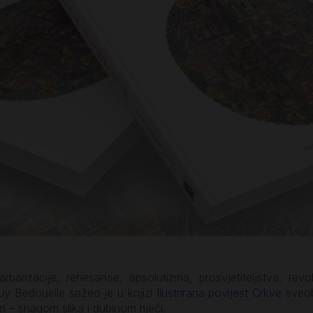
barizacije, renesanse, apsolutizma, prosvjetiteljstva, revo
y Bedouelle sažeo je u knjizi
Ilustrirana povijest Crkve
sveobu
m – snagom slika i dubinom riječi.