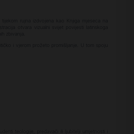
i tijekom rujna izdvojena kao Knjiga mjeseca na
cija otvara vizualni svijet povijesti latinskoga
ih zbivanja.
ritičko i vjerom prožeto promišljanje. U tom spoju
nti teologije, predavači ili ljubitelji umjetnosti i