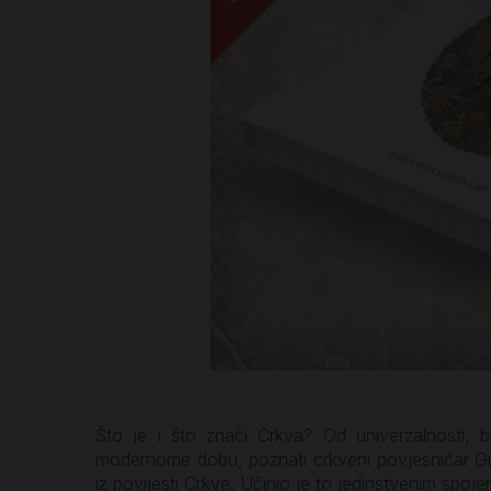
Što je i što znači Crkva? Od univerzalnosti, bar
modernome dobu, poznati crkveni povjesničar Gu
iz povijesti Crkve. Učinio je to jedinstvenim spoje