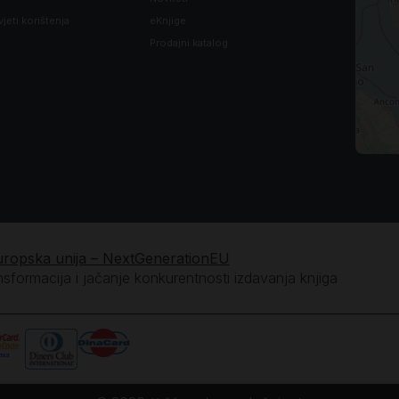
vjeti korištenja
eKnjige
Prodajni katalog
uropska unija – NextGenerationEU
ansformacija i jačanje konkurentnosti izdavanja knjiga