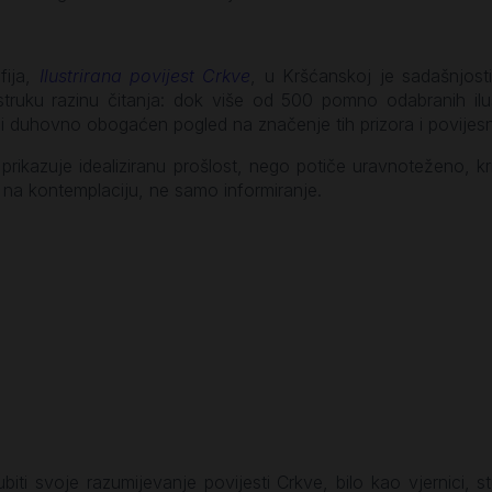
ija,
Ilustrirana povijest Crkve
, u Kršćanskoj je sadašnjost
ruku razinu čitanja: dok više od 500 pomno odabranih ilustra
 i duhovno obogaćen pogled na značenje tih prizora i povijesn
prikazuje idealiziranu prošlost, nego potiče uravnoteženo, k
va na kontemplaciju, ne samo informiranje.
iti svoje razumijevanje povijesti Crkve, bilo kao vjernici, stude