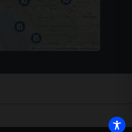
Leaflet
|
© OpenStreetMap contributors