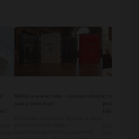
re
Biblija u novom ruhu – svečana izdanja
Iz riznice KS-a:
sada u četiri boje!
početka 1990-ih
me!
koji želi produb
Kršćanska sadašnjost objavila je nova
svečana izdanja Biblije –
ličke
Čuveni hrvatski b
najpoznatijega hrvatskog prijevoda
zanja
Novoga zavjeta 
Svetoga pisma, glasovite Zagrebačke