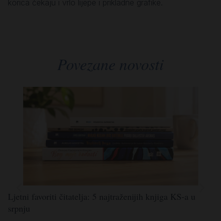
korica čekaju i vrlo lijepe i prikladne grafike.
Povezane novosti
Ljetni favoriti čitatelja: 5 najtraženijih knjiga KS-a u
Lj
srpnju
po