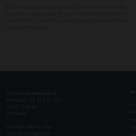
Neke knjige preporučuju kritičari, a neke – sami čitatelji.
Ko
Popis koji slijedi nastao je upravo zahvaljujući njihovu
za
izboru. Što su čitatelji ovoga vrućeg srpnja najviše birali
vl
u knjižarama i web...
sa
Inf
Kršćanska sadašnjost
Marulićev trg 14 p.p. 434
O n
10001 Zagreb
Kon
Hrvatska
Prav
Pošaljite nam E-mail:
Opći
web-knjizara@ks.hr
Tro