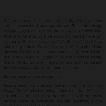
Kršćanska sadašnjost nedavno je objavila dvije nove
knjige svećenika i teologa Antona Tamaruta: knjigu
poezije
Lijepo mi je s tobom
te knjigu izabranih misli
Košare pune sna
. Obje će knjige biti predstavljene 27.
svibnja u 20 sati u prostoru CONCEPT BY ATLAS na
adresi Trg Nikole Šubića Zrinskog 17, Zagreb. Zbirku
pjesama Lijepo mi je s tobom predstavit će Ivan Majić i
don Anton Šuljić, a Košare pune sna urednica knjiga,
Marija Perčić. Stihove i tekstove izgovarat će glumac
Robert Kurbaša. Ulaz je slobodan za sve posjetitelje!
Košare pune sna. Izabrane misli
Košare pune sna. Izabrane misli
rukovet je misli koje je
Marija Perčić, članica udruge vjernika laika Kršćanski
kulturni centar, izabrala iz bogatoga teološkog opusa
Antona Tamaruta, svećenika, teologa i pjesnika, a koje