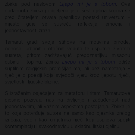
zbirka pod naslovom
Lijepo mi je s tobom
. Ova
nadahnuta zbirka podijeljena je u šest cjelina kojima se
pred čitateljem otvara pjesnikov poetski univerzum –
mjesto gdje se susreću refleksija, emocija i
jednostavnost izraza.
Tamarut gradi svoje stihove na motivima prirode,
odnosa, urbanih i otočnih veduta te usputnih životnih
susreta, pritom zadržavajući prepoznatljivu misaonu
dubinu i toplinu. Zbirka
Lijepo mi je s tobom
odiše
suptilnim religijskim promišljanjima, ali bez nametanja –
riječ je o poeziji koja svjedoči vjeru kroz ljepotu riječi,
svjetlosti i ljudske blizine.
S izraženim osjećajem za metaforu i ritam, Tamarutove
pjesme pozivaju nas na divljenje i začuđenost nad
jednostavnim, ali važnim aspektima postojanja. Zbirka je
to koja potvrđuje autora ne samo kao pjesnika zrelog
izričaja, već i kao umjetnika riječi koji uspijeva spojiti
kontemplaciju i svakodnevicu u skladnu lirsku cjelinu.