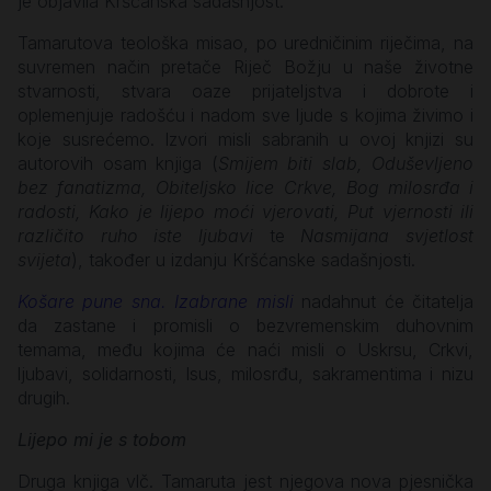
je objavila Kršćanska sadašnjost.
Tamarutova teološka misao, po uredničinim riječima, na
suvremen način pretače Riječ Božju u naše životne
stvarnosti, stvara oaze prijateljstva i dobrote i
oplemenjuje radošću i nadom sve ljude s kojima živimo i
koje susrećemo. Izvori misli sabranih u ovoj knjizi su
autorovih osam knjiga (
Smijem biti slab, Oduševljeno
bez fanatizma, Obiteljsko lice Crkve, Bog milosrđa i
radosti, Kako je lijepo moći vjerovati, Put vjernosti ili
različito ruho iste ljubavi
te
Nasmijana svjetlost
svijeta
), također u izdanju Kršćanske sadašnjosti.
Košare pune sna. Izabrane misli
nadahnut će čitatelja
da zastane i promisli o bezvremenskim duhovnim
temama, među kojima će naći misli o Uskrsu, Crkvi,
ljubavi, solidarnosti, Isus, milosrđu, sakramentima i nizu
drugih.
Lijepo mi je s tobom
Druga knjiga vlč. Tamaruta jest njegova nova pjesnička