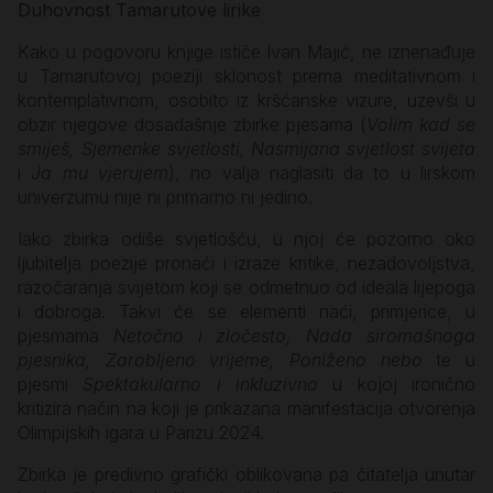
Duhovnost Tamarutove lirike
Kako u pogovoru knjige ističe Ivan Majić, ne iznenađuje
u Tamarutovoj poeziji sklonost prema meditativnom i
kontemplativnom, osobito iz kršćanske vizure, uzevši u
obzir njegove dosadašnje zbirke pjesama (
Volim kad se
smiješ, Sjemenke svjetlosti, Nasmijana svjetlost svijeta
i
Ja mu vjerujem
), no valja naglasiti da to u lirskom
univerzumu nije ni primarno ni jedino.
Iako zbirka odiše svjetlošću, u njoj će pozorno oko
ljubitelja poezije pronaći i izraze kritike, nezadovoljstva,
razočaranja svijetom koji se odmetnuo od ideala lijepoga
i dobroga. Takvi će se elementi naći, primjerice, u
pjesmama
Netočno i zločesto, Nada siromašnoga
pjesnika, Zarobljeno vrijeme, Poniženo nebo
te u
pjesmi
Spektakularno i inkluzivno
u kojoj ironično
kritizira način na koji je prikazana manifestacija otvorenja
Olimpijskih igara u Parizu 2024.
Zbirka je predivno grafički oblikovana pa čitatelja unutar