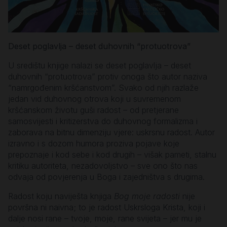
Deset poglavlja – deset duhovnih “protuotrova”
U središtu knjige nalazi se deset poglavlja – deset
duhovnih “protuotrova” protiv onoga što autor naziva
“namrgođenim kršćanstvom”. Svako od njih razlaže
jedan vid duhovnog otrova koji u suvremenom
kršćanskom životu guši radost – od pretjerane
samosvijesti i kritizerstva do duhovnog formalizma i
zaborava na bitnu dimenziju vjere: uskrsnu radost. Autor
izravno i s dozom humora proziva pojave koje
prepoznaje i kod sebe i kod drugih – višak pameti, stalnu
kritiku autoriteta, nezadovoljstvo – sve ono što nas
odvaja od povjerenja u Boga i zajedništva s drugima.
Radost koju naviješta knjiga
Bog moje radosti
nije
površna ni naivna; to je radost Uskrsloga Krista, koji i
dalje nosi rane – tvoje, moje, rane svijeta – jer mu je