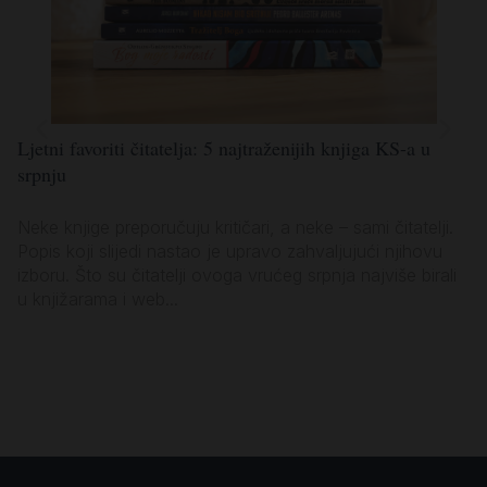
Ljetni favoriti čitatelja: 5 najtraženijih knjiga KS-a u
Lj
srpnju
po
Neke knjige preporučuju kritičari, a neke – sami čitatelji.
Ko
Popis koji slijedi nastao je upravo zahvaljujući njihovu
za
izboru. Što su čitatelji ovoga vrućeg srpnja najviše birali
vl
u knjižarama i web...
sa