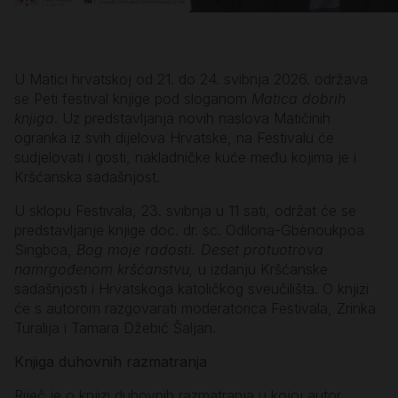
U Matici hrvatskoj od 21. do 24. svibnja 2026. održava
se Peti festival knjige pod sloganom
Matica dobrih
knjiga
. Uz predstavljanja novih naslova Matičinih
ogranka iz svih dijelova Hrvatske, na Festivalu će
sudjelovati i gosti, nakladničke kuće među kojima je i
Kršćanska sadašnjost.
U sklopu Festivala, 23. svibnja u 11 sati, održat će se
predstavljanje knjige doc. dr. sc. Odilona-Gbènoukpoa
Singboa,
Bog moje radosti. Deset protuotrova
namrgođenom kršćanstvu,
u izdanju Kršćanske
sadašnjosti i Hrvatskoga katoličkog sveučilišta. O knjizi
će s autorom razgovarati moderatorica Festivala, Zrinka
Turalija i Tamara Džebić Šaljan.
Knjiga duhovnih razmatranja
Riječ je o knjizi duhovnih razmatranja u kojoj autor,