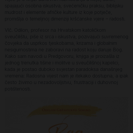
spajajući osobna iskustva, svećeničku praksu, biblijsku
mudrost i elemente afričke kulture iz koje potječe,
promišlja o temeljnoj dimenziji kršćanske vjere – radosti.
Vlč. Odilon, profesor na Hrvatskom katoličkom
sveučilištu, piše iz srca i iskustva, pozivajući suvremenog
čovjeka da usprkos tjeskobama, krizama i globalnim
nesigurnostima ne zaboravi na radost koju daruje Bog.
Kako sam navodi u Predgovoru, knjiga je proizašla iz
jednog trenutka tišine i molitve u sveučilišnoj kapelici,
kada je postao duboko svjestan paradoksa današnjeg
vremena: Radosna vijest nam je itekako dostupna, a ipak
često živimo u nezadovoljstvu, frustraciji i duhovnoj
potištenosti.