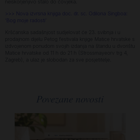
neiskorjenjivo stalo do čovjeka.
>>> Nova izvrsna knjiga doc. dr. sc. Odilona Singboa:
‘Bog moje radosti’
Kršćanska sadašnjost sudjelovat će 23. svibnja i u
prodajnom dijelu Petog festivala knjige Matice hrvatske s
izdvojenom ponudom svojih izdanja na štandu u dvorištu
Matice hrvatske od 11 h do 21 h (Strossmayeorv trg 4,
Zagreb), a ulaz je slobodan za sve posjetitelje.
Povezane novosti