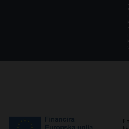
i
Fi
Eu