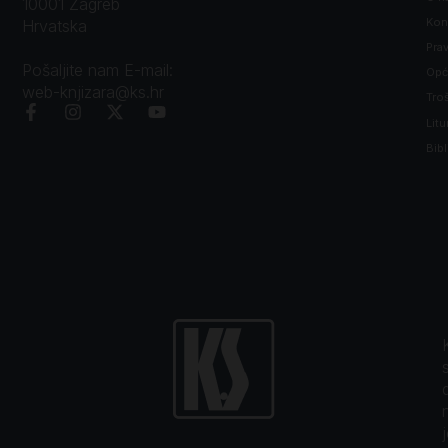
10001 Zagreb
Kon
Hrvatska
Prav
Pošaljite nam E-mail:
Opći
web-knjizara@ks.hr
Tro
Litu
Bibl