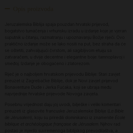
Opis proizvoda
Jeruzalemska Biblija spaja pouzdan hrvatski prijevod,
bogatstvo tumačenja i vrhunsku izradu u izdanje koje je vjeran
suputnik u čitanju, razmatranju i upoznavanju Božje riječi. Ovo
praktično izdanje može se lako nositi na put, bez straha da će
se oštetiti, zahvaljujući čvrstom, ali sagibljivom etuiju sa
zatvaračem, u dvije decentne i elegantne boje: tamnoplavoj i
smeđoj. Izdanje je obogaćeno i zlatorezom.
Riječ je o najboljem hrvatskom prijevodu Biblije: Stari zavjet
preuzet iz Zagrebačke Biblije, dok je Novi zavjet prijevod
Bonaventure Dude i Jerka Fućaka, koji se ubraja među
najvrjednije hrvatske prijevode Novoga zavjeta.
Posebnu vrijednost daju joj uvodi, bilješke i veliki komentari
preuzeti iz glasovite francuske Jeruzalemske Biblije (
La Bible
de Jérusalem
), koju su priredili dominikanci iz znamenite
École
biblique et archéologique française de Jérusalem
. Njihov rad
postao je mjerilo suvremenoga biblijskog prevodilaštva, a