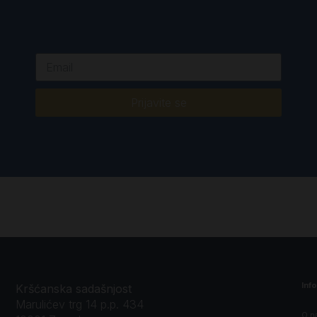
Prijavite se
Inf
Kršćanska sadašnjost
Marulićev trg 14 p.p. 434
O n