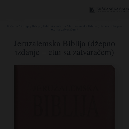
Početna
/
Knjige
/
Biblija
/
Biblijska izdanja
/ Jeruzalemska Biblija (džepno izdanje –
etui sa zatvaračem)
Jeruzalemska Biblija (džepno
izdanje – etui sa zatvaračem)