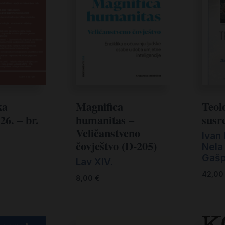
ka
Magnifica
Teolo
26. – br.
humanitas –
susr
Veličanstveno
Ivan 
čovještvo (D-205)
Nela
Gašpa
Lav XIV.
42,0
8,00
€