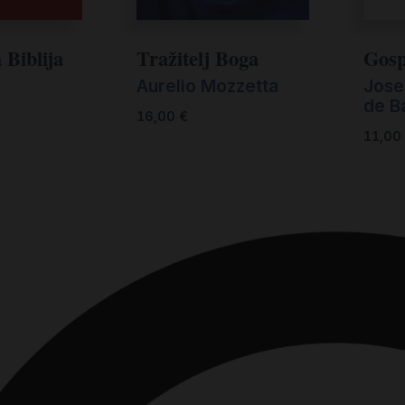
 Biblija
Tražitelj Boga
Gosp
Aurelio Mozzetta
Jose
de B
16,00
€
11,00