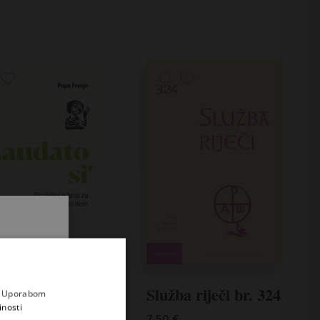
Barišić (ur.)
0
€
.
i prvi
e
a. Uporabom
inosti