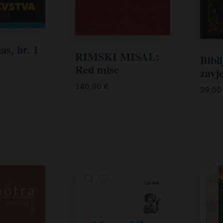
as, br. 1
RIMSKI MISAL:
Bibli
Red mise
zavj
140,00
€
39,0