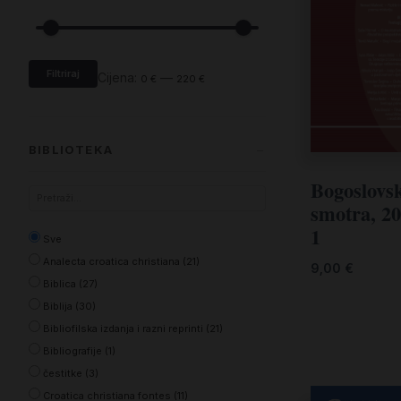
Kršćanin i svijet
Liturgija, kateheza i pastoral
Liturgija, pastoral i kateheza
Filtriraj
Cijena:
—
0 €
220 €
Ljetna preporuka knjiga
Ljetna priča Kršćanske sadašnjosti
BIBLIOTEKA
Nekategorizirane
Obitelj, djeca i mladi
Bogoslovs
smotra, 20
Sve
Povijest i teologija
1
Analecta croatica christiana (21)
Prva pričest i krizma
Biblica (27)
9,00
€
Biblija (30)
Teologija
Bibliofilska izdanja i razni reprinti (21)
Teologija i povijest
Bibliografije (1)
čestitke (3)
Tjedan Laudato-si'
Croatica christiana fontes (11)