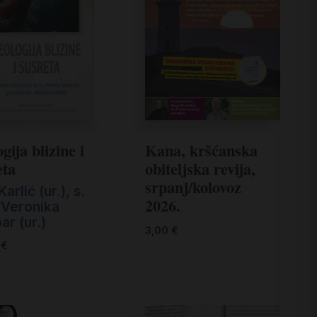
Kana, kršćanska
gija blizine i
obiteljska revija,
eta
srpanj/kolovoz
Karlić (ur.)
,
s.
2026.
 Veronika
r (ur.)
3,00
€
0
€