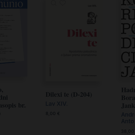
,
Hadr
Dilexi te (D-204)
dni
Bora
Lav XIV.
asopis br.
Jank
)
Andre
8,00
€