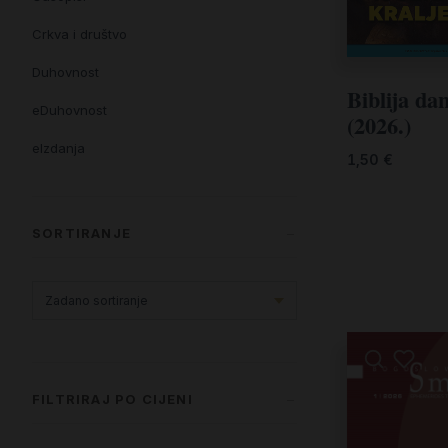
Crkva i društvo
Duhovnost
Biblija dan
eDuhovnost
(2026.)
eIzdanja
1,50
€
eKnjiževnost
Enciklopedija i posebna izdanja
SORTIRANJE
Enciklopedije i posebna izdanja
eTeologija i povijest
Knjiga svima i svuda
Knjige drugih nakladnika
FILTRIRAJ PO CIJENI
Književnost