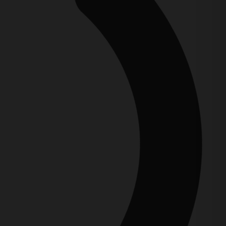
I MISAL – Po
RIMSKI MISAL:
tu i s Kristom
Red čitanja:
Svagdanja čitanja 2
€
40,00
€