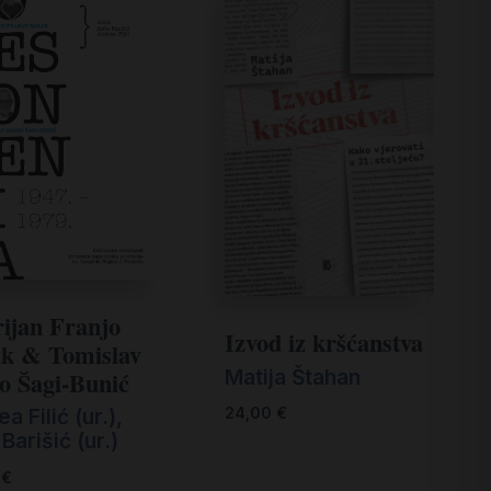
ijan Franjo
Izvod iz kršćanstva
k & Tomislav
Matija Štahan
o Šagi-Bunić
a Filić (ur.)
,
24,00
€