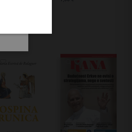
ato si’ (D-169)
Služba riječi br. 324
 Franjo
7,50
€
€