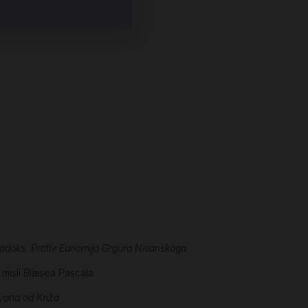
aradoks. Protiv Eunomija Grgura Nisanskoga
misli Blaisea Pascala
vana od Križa