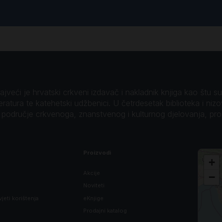
veći je hrvatski crkveni izdavač i nakladnik knjiga kao štu su B
teratura te katehetski udžbenici. U četrdesetak biblioteka i niz
o područje crkvenoga, znanstvenog i kulturnog djelovanja, pr
Proizvodi
+
Akcije
−
Noviteti
vjeti korištenja
eKnjige
Prodajni katalog