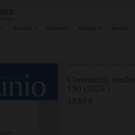
Časopisi
Udžbenici
eIzdanja
Novosti
Početna
/
Knjige
/
Časopisi
/
Communio
/ Commu
Communio, međunar
150 (2024.)
12,50
€