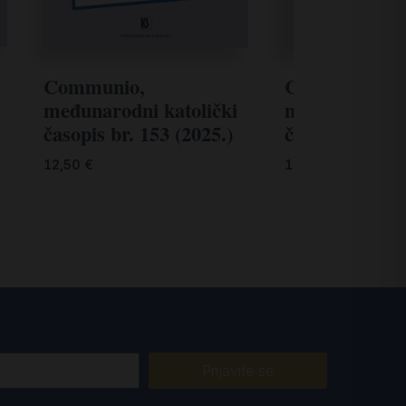
Communio,
Communio,
međunarodni katolički
međunarodni k
časopis br. 153 (2025.)
časopis br. 15
12,50
€
12,50
€
Prijavite se