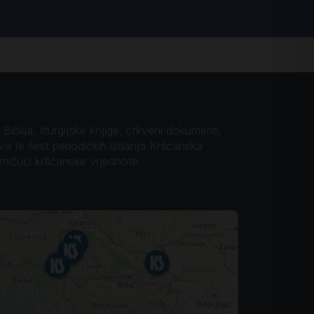
iblija, liturgijske knjige, crkveni dokumenti,
ova te šest periodičkih izdanja Kršćanska
omičući kršćanske vrjednote.