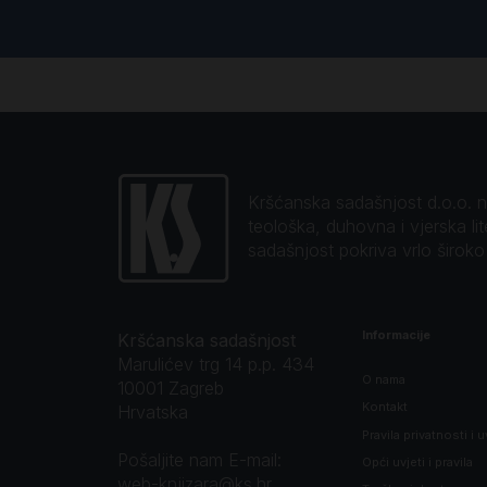
Kršćanska sadašnjost d.o.o. naj
teološka, duhovna i vjerska li
sadašnjost pokriva vrlo širok
Informacije
Kršćanska sadašnjost
Marulićev trg 14 p.p. 434
O nama
10001 Zagreb
Kontakt
Hrvatska
Pravila privatnosti i u
Pošaljite nam E-mail:
Opći uvjeti i pravila
web-knjizara@ks.hr