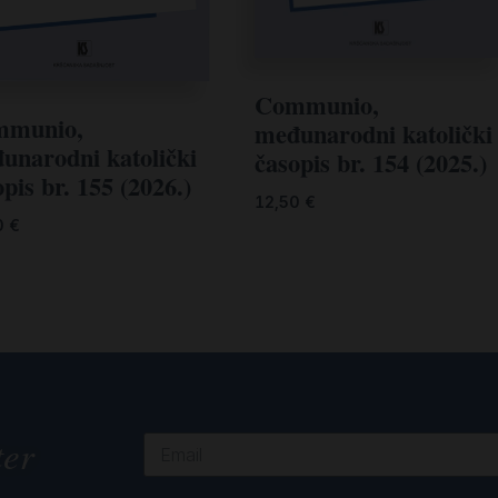
Communio,
munio,
međunarodni katolički
unarodni katolički
časopis br. 154 (2025.)
pis br. 155 (2026.)
12,50
€
0
€
ter