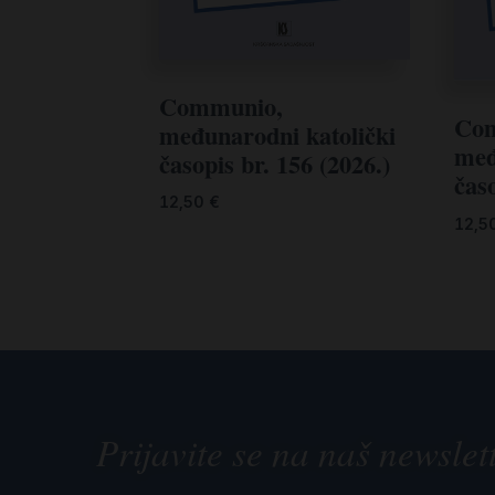
Communio,
Com
međunarodni katolički
međ
časopis br. 156 (2026.)
časo
12,50
€
12,5
Prijavite se na naš newslet