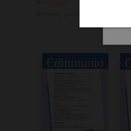
O autoru
Detalji proizvoda