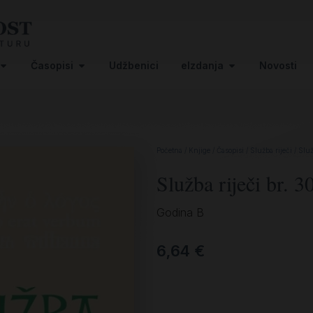
Časopisi
Udžbenici
eIzdanja
Novosti
Početna
/
Knjige
/
Časopisi
/
Služba riječi
/ Služ
Služba riječi br. 3
Godina B
6,64
€