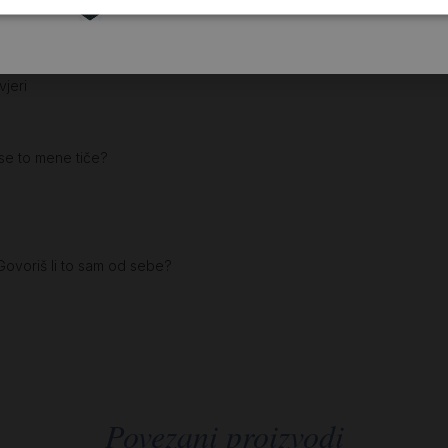
je
vjeri
se to mene tiče?
 Govoriš li to sam od sebe?
Povezani proizvodi