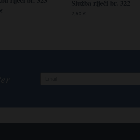
ba riječi br. 323
Služba riječi br. 322
€
7,50
€
ter