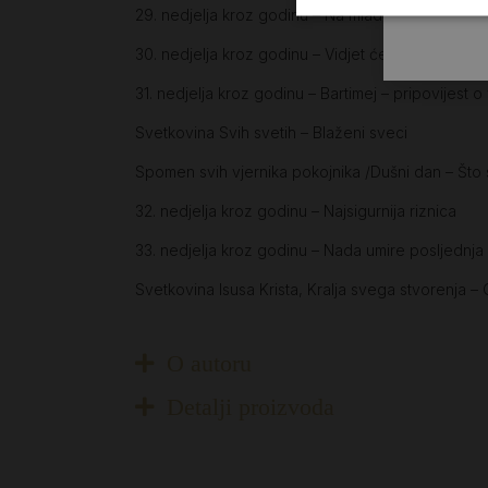
29. nedjelja kroz godinu – Na mladima svijet osta
30. nedjelja kroz godinu – Vidjet će potomstvo
31. nedjelja kroz godinu – Bartimej – pripovijest o 
Svetkovina Svih svetih – Blaženi sveci
Spomen svih vjernika pokojnika /Dušni dan – Što 
32. nedjelja kroz godinu – Najsigurnija riznica
33. nedjelja kroz godinu – Nada umire posljednja
Svetkovina Isusa Krista, Kralja svega stvorenja –
O autoru
Detalji proizvoda