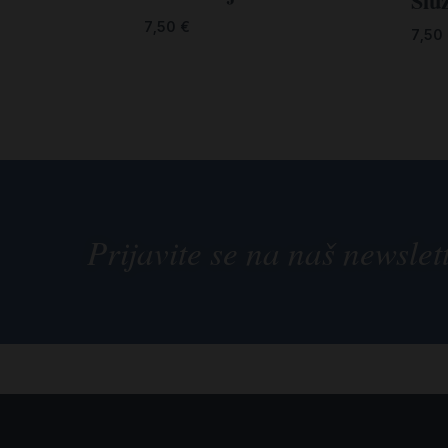
Služ
7,50
€
7,50
Prijavite se na naš newslet