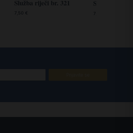
Služba riječi br. 321
Služba riječi, 
7,50
€
7,50
€
Prijavite se