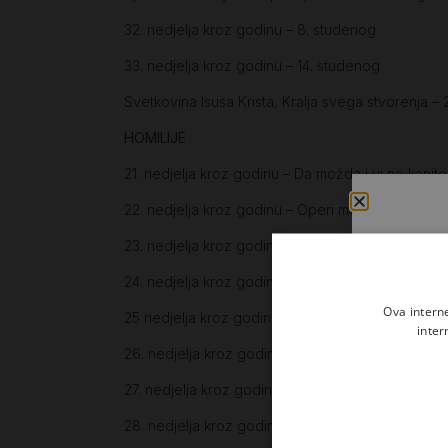
32. nedjelja kroz godinu – 8. studenog
33. nedjelja kroz godinu – 14. studenog
Svetkovina Isusa Krista, Kralja svega stvorenja –
HOMILIJE
21. nedjelja kroz godinu – Da možda i vi ne kanite 
22. nedjelja kroz godinu – Operi me od svega od 
23. nedjelja kroz godinu – Effata
24. nedjelja kroz godinu – Nije svaki bog Bog
Ova intern
25 nedjelja kroz godinu – A oni umukoše
inter
26. nedjelja kroz godinu – Antikristi i mansoni, kom
27. nedjelja kroz godinu – Domaćin posadi vinog
28. nedjelja kroz godinu – Čovjek neka ne rastavl