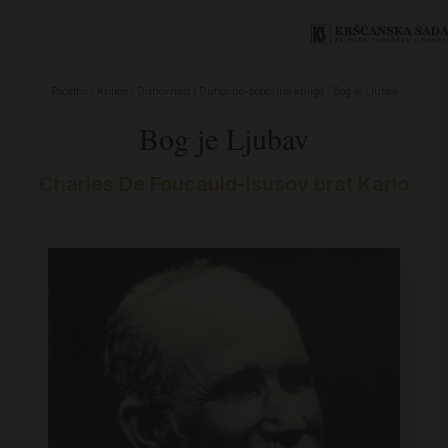
Početna
/
Knjige
/
Duhovnost
/
Duhovno-poticajne knjige
/ Bog je Ljubav
Bog je Ljubav
Charles De Foucauld-Isusov brat Karlo