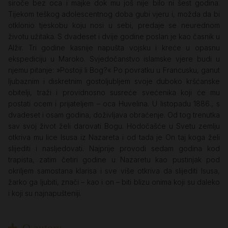
siroče bez oca i majke dok mu još nije bilo ni šest godina.
Tijekom teškog adolescentnog doba gubi vjeru i, možda da bi
otklonio tjeskobu koju nosi u sebi, predaje se neurednom
životu užitaka. S dvadeset i dvije godine poslan je kao časnik u
Alžir. Tri godine kasnije napušta vojsku i kreće u opasnu
ekspediciju u Maroko. Svjedočanstvo islamske vjere budi u
njemu pitanje: »Postoji li Bog?« Po povratku u Francusku, ganut
ljubaznim i diskretnim gostoljubljem svoje duboko kršćanske
obitelji, traži i providnosno susreće svećenika koji će mu
postati ocem i prijateljem – oca Huvelina. U listopadu 1886., s
dvadeset i osam godina, doživljava obraćenje. Od tog trenutka
sav svoj život želi darovati Bogu. Hodočašće u Svetu zemlju
otkriva mu lice Isusa iz Nazareta i od tada je On taj koga želi
slijediti i nasljedovati. Najprije provodi sedam godina kod
trapista, zatim četiri godine u Nazaretu kao pustinjak pod
okriljem samostana klarisa i sve više otkriva da slijediti Isusa,
žarko ga ljubiti, znači – kao i on – biti blizu onima koji su daleko
i koji su najnapušteniji.
O autoru