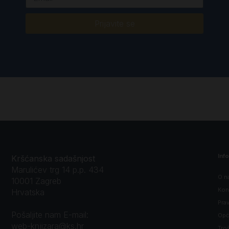
Prijavite se
Inf
Kršćanska sadašnjost
Marulićev trg 14 p.p. 434
O n
10001 Zagreb
Kon
Hrvatska
Prav
Pošaljite nam E-mail:
Opći
web-knjizara@ks.hr
Tro