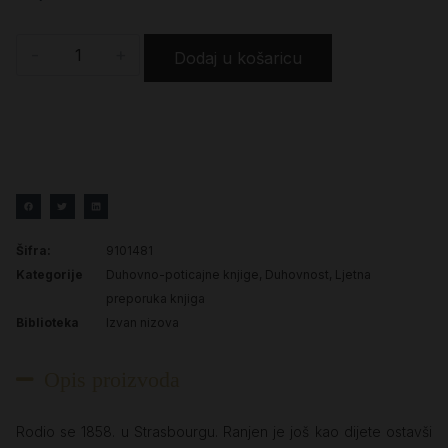
-
+
Dodaj u košaricu
Šifra:
9101481
Kategorije
Duhovno-poticajne knjige
,
Duhovnost
,
Ljetna
preporuka knjiga
Biblioteka
Izvan nizova
Opis proizvoda
Rodio se 1858. u Strasbourgu. Ranjen je još kao dijete ostavši