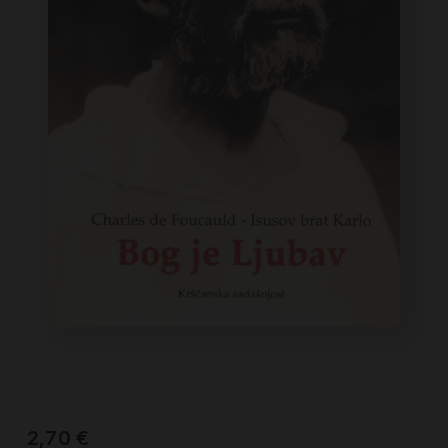
2,70
€