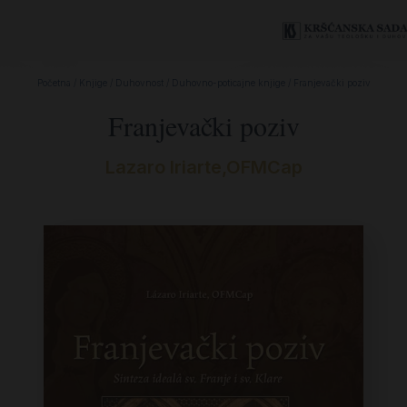
Početna
/
Knjige
/
Duhovnost
/
Duhovno-poticajne knjige
/ Franjevački poziv
Franjevački poziv
Lazaro Iriarte,OFMCap