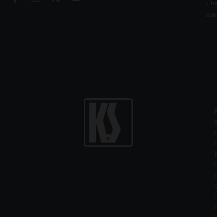
Litu
Bibl
i