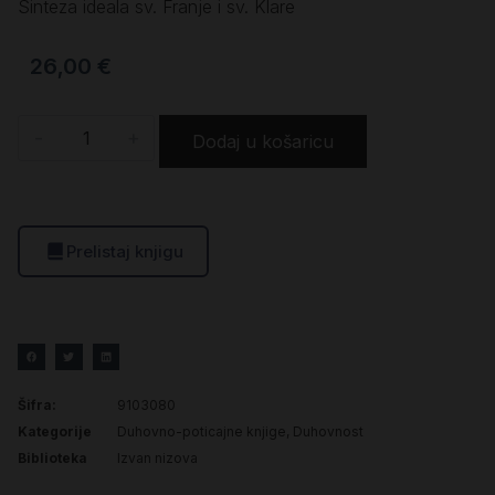
Sinteza ideala sv. Franje i sv. Klare
26,00
€
-
+
Dodaj u košaricu
Prelistaj knjigu
Šifra:
9103080
Kategorije
Duhovno-poticajne knjige
,
Duhovnost
Biblioteka
Izvan nizova