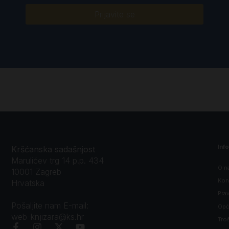
Prijavite se
Inf
Kršćanska sadašnjost
Marulićev trg 14 p.p. 434
O n
10001 Zagreb
Kon
Hrvatska
Prav
Pošaljite nam E-mail:
Opći
web-knjizara@ks.hr
Tro