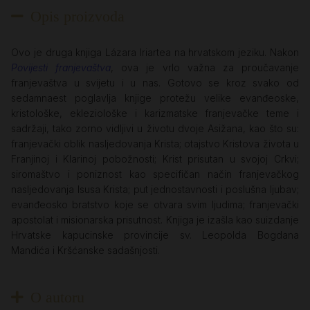
Opis proizvoda
Ovo je druga knjiga Lázara Iriartea na hrvatskom jeziku. Nakon
Povijesti franjevaštva
, ova je vrlo važna za proučavanje
franjevaštva u svijetu i u nas. Gotovo se kroz svako od
sedamnaest poglavlja knjige protežu velike evanđeoske,
kristološke, ekleziološke i karizmatske franjevačke teme i
sadržaji, tako zorno vidljivi u životu dvoje Asižana, kao što su:
franjevački oblik nasljedovanja Krista; otajstvo Kristova života u
Franjinoj i Klarinoj pobožnosti; Krist prisutan u svojoj Crkvi;
siromaštvo i poniznost kao specifičan način franjevačkog
nasljedovanja Isusa Krista; put jednostavnosti i poslušna ljubav;
evanđeosko bratstvo koje se otvara svim ljudima; franjevački
apostolat i misionarska prisutnost. Knjiga je izašla kao suizdanje
Hrvatske kapucinske provincije sv. Leopolda Bogdana
Mandića i Kršćanske sadašnjosti.
O autoru