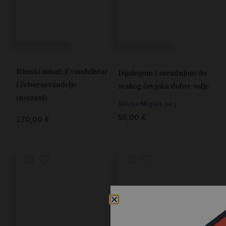
Rimski misal: Evanđelistar
Dijalogom i suradnjom do
i četveroevanđelje
svakog čovjeka dobre volje
(uvezani)
Silvija Migles (ur.)
55,00
€
170,00
€