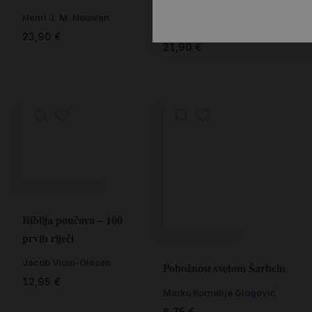
Podnevni demon
Henri J. M. Nouwen
Jean-Charles Nault
23,90
€
21,90
€
Biblija poučava – 100
prvih riječi
Jacob Vium-Olesen
Pobožnost svetom Šarbelu
12,95
€
Marko Kornelije Glogović
8,75
€