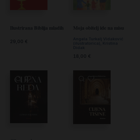
Ilustrirana Biblija mladih
Moja obitelj ide na misu
Angela Turkalj Vidaković
29,00
€
(ilustratorica)
,
Kristina
Didak
18,00
€