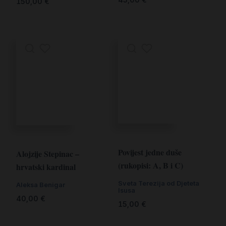
150,00
€
Povijest jedne duše
Alojzije Stepinac –
(rukopisi: A, B i C)
hrvatski kardinal
Sveta Terezija od Djeteta
Aleksa Benigar
Isusa
40,00
€
15,00
€