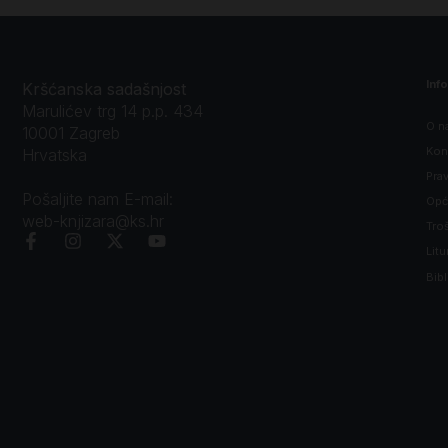
Inf
Kršćanska sadašnjost
Marulićev trg 14 p.p. 434
O n
10001 Zagreb
Kon
Hrvatska
Prav
Pošaljite nam E-mail:
Opći
web-knjizara@ks.hr
Tro
Litu
Bibl