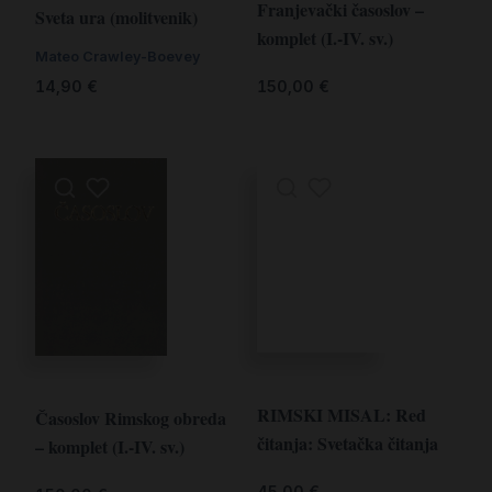
Franjevački časoslov –
Sveta ura (molitvenik)
komplet (I.-IV. sv.)
Mateo Crawley-Boevey
150,00
€
14,90
€
RIMSKI MISAL: Red
Časoslov Rimskog obreda
čitanja: Svetačka čitanja
– komplet (I.-IV. sv.)
45,00
€