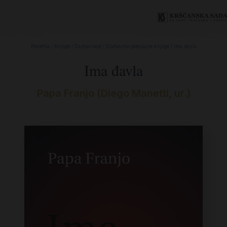
Početna
/
Knjige
/
Duhovnost
/
Duhovno-poticajne knjige
/ Ima đavla
Ima đavla
Papa Franjo (Diego Manetti, ur.)