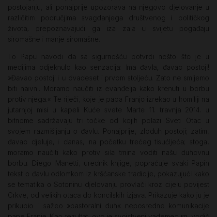
postojanju, ali ponajprije upozorava na njegovo djelovanje u
različitim područjima svagdanjega društvenog i političkog
života, prepoznavajući ga iza zala u svijetu pogađaju
siromašne i manje siromašne.
To Papu navodi da sa sigurnošću potvrdi nešto što je u
medijima odjeknulo kao senzacija: Ima đavla, đavao postoji!
»Đavao postoji i u dvadeset i prvom stoljeću. Zato ne smijemo
biti naivni. Moramo naučiti iz evanđelja kako krenuti u borbu
protiv njega.« Te riječi, koje je papa Franjo izrekao u homiliji na
jutarnjoj misi u kapeli Kuće svete Marte 11. travnja 2014. u
bitnome sadržavaju tri točke od kojih polazi Sveti Otac u
svojem razmišljanju o đavlu. Ponajprije, zloduh postoji; zatim,
đavao djeluje, i danas, na početku trećeg tisućljeća; stoga,
moramo naučiti kako protiv sila tmina voditi našu duhovnu
borbu. Diego Manetti, urednik knjige, popraćuje svaki Papin
tekst o đavlu odlomkom iz kršćanske tradicije, pokazujući kako
se tematika o Sotoninu djelovanju provlači kroz cijelu povijest
Crkve, od velikih otaca do koncilskih izjava. Prikazuje kako ju je
prikupio i sažeo »pastoralni duh« neposredne komunikacije
pape Franje. Kao rezultat, ovo je svojstveni vademecum, vodič