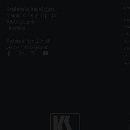
Inf
Kršćanska sadašnjost
Marulićev trg 14 p.p. 434
O n
10001 Zagreb
Kon
Hrvatska
Prav
Pošaljite nam E-mail:
Opći
web-knjizara@ks.hr
Tro
Litu
Bibl