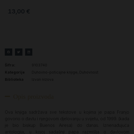
13,00
€
Šifra:
9103740
Kategorije
Duhovno-poticajne knjige
,
Duhovnost
Biblioteka
Izvan nizova
Opis proizvoda
Ova knjiga sadržava sve tekstove u kojima je papa Franjo
govorio o đavlu i njegovom djelovanju u svijetu, od 1999. (kada
je bio biskup Buenos Airesa) do danas. Iznenađujuća
antologija, u kojoj sadašnji papa razmišlja o đavlovom