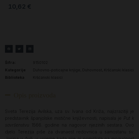
10,62
€
Šifra:
9150102
Kategorije
Duhovno-poticajne knjige
,
Duhovnost
,
Kršćanski klasici
Biblioteka
Kršćanski klasici
Opis proizvoda
Sveta Terezija Avilska, uza sv. Ivana od Križa, najizrazitiji je
predstavnik španjolske mistične književnosti, napisala je
Put k
savršenstvu
1566. godine na nagovor njezinih sestara. Ovo
djelo Terezija piše za dvanaest redovnica u samostanu sv.
Josipa u Avili, u vrijeme kada nije ni pomišljala na mogućnost