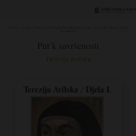
Početna
/
Knjige
/
Duhovnost
/
Duhovno-poticajne knjige
/
Kršćanski klasici
/ Put k
savršenosti
Put k savršenosti
Terezija Avilska