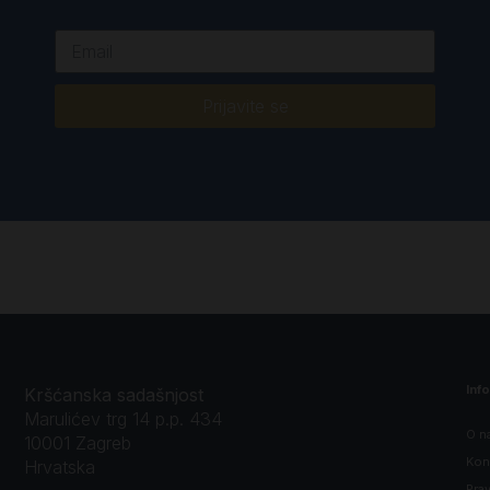
Prijavite se
Inf
Kršćanska sadašnjost
Marulićev trg 14 p.p. 434
O n
10001 Zagreb
Kon
Hrvatska
Prav