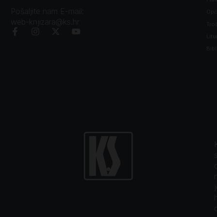
Pošaljite nam E-mail:
Opći
web-knjizara@ks.hr
Tro
Litu
Bibl