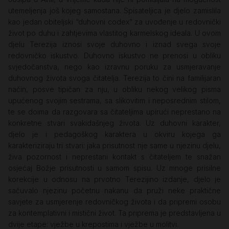
utemeljenja još kojeg samostana. Spisateljica je djelo zamislila
kao jedan obiteljski “duhovni codex” za uvođenje u redovnički
život po duhu i zahtjevima vlastitog karmelskog ideala. U ovom
djelu Terezija iznosi svoje duhovno i iznad svega svoje
redovničko iskustvo. Duhovno iskustvo ne prenosi u obliku
svjedočanstva, nego kao izravnu poruku za usmjeravanje
duhovnog života svoga čitatelja. Terezija to čini na familijaran
način, posve tipičan za nju, u obliku nekog velikog pisma
upućenog svojim sestrama, sa slikovitim i neposrednim stilom,
te se doima da razgovara sa čitateljima upirući neprestano na
konkretne stvari svakidašnjeg života. Uz duhovni karakter,
djelo je i pedagoškog karaktera u okviru kojega ga
karakteriziraju tri stvari: jaka prisutnost nje same u njezinu djelu,
živa pozornost i neprestani kontakt s čitateljem te snažan
osjećaj Božje prisutnosti u samom spisu. Uz mnoge prisilne
korekcije u odnosu na prvotno Terezijino izdanje, djelo je
sačuvalo njezinu početnu nakanu da pruži neke praktične
savjete za usmjerenje redovničkog života i da pripremi osobu
za kontemplativni i mistični život. Ta priprema je predstavljena u
dvije etape: vježbe u krepostima i vježbe u molitvi.