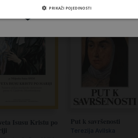
Pretplatite se
PRIKAŽI POJEDINOSTI
Put k savršenosti
veta Isusu Kristu po
iji
Terezija Avilska