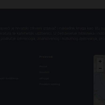
veći je hrvatski crkveni izdavač i nakladnik knjiga kao štu su B
teratura te katehetski udžbenici. U četrdesetak biblioteka i niz
o područje crkvenoga, znanstvenog i kulturnog djelovanja, pr
Proizvodi
+
Akcije
−
Noviteti
vjeti korištenja
eKnjige
Prodajni katalog