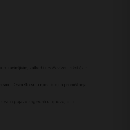
vrlo zanimljivim, katkad i neočekivanim kritičkim
 smrti. Osim što su u njima brojna promišljanja,
ari i pojave sagledati u njihovoj istini.