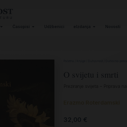
Časopisi
Udžbenici
eIzdanja
Novosti
Početna
/
Knjige
/
Duhovnost
/
Duhovno-potica
O svijetu i smrti
Preziranje svijeta – Priprava n
Erazmo Roterdamski
32,00
€