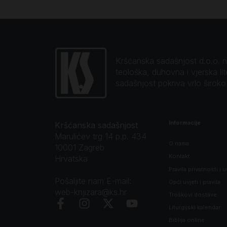
Kršćanska sadašnjost d.o.o. naj
teološka, duhovna i vjerska li
sadašnjost pokriva vrlo širok
Informacije
Kršćanska sadašnjost
Marulićev trg 14 p.p. 434
O nama
10001 Zagreb
Kontakt
Hrvatska
Pravila privatnosti i u
Pošaljite nam E-mail:
Opći uvjeti i pravila
web-knjizara@ks.hr
Troškovi dostave
Liturgijski kalendar
Biblija online