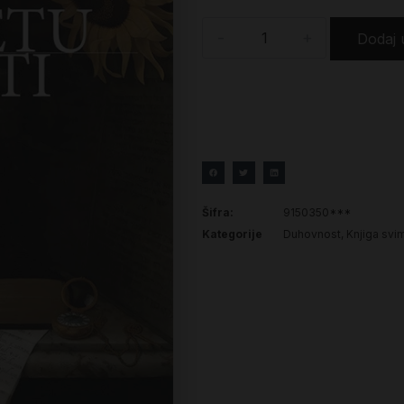
-
+
Dodaj 
Šifra:
9150350***
Kategorije
Duhovnost
,
Knjiga svi