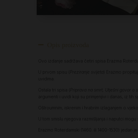
Opis proizvoda
Ovo izdanje sadržava četiri spisa Erazma Roterd
U prvom spisu (
Preziranje svijeta
) Erazmo propituje
uvidima.
Ostala tri spisa (
Priprava na smrt, Utješni govor o s
argumenti i uvidi koji su primjenjivi i danas, iz t
Oštroumnim, iskrenim i hrabrim izlaganjem o vjekov
U tom smislu njegova razmišljanja i naputci mogu
Erazmo Roterdamski (1460. ili 1400-1530) jedan je 