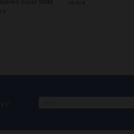
Miljenko Sušac SMM
10,62
€
00
€
ter