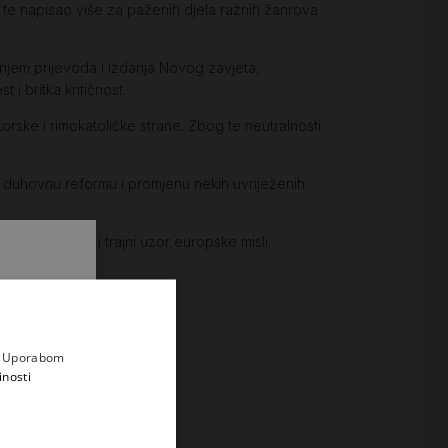
ja te napisao više za paženih djela raznih žanrova
vanjem prijevoda i izdanja Novog zavjeta,
i britka kritičnost.
atorske i rimokatoličke strane. Zbog te neutralnosti
za duhovnu reformu i promjenu nekih uvriježenih
ak humanizma i trajni uzor europske misli.
.
i prvi
e
a. Uporabom
inosti