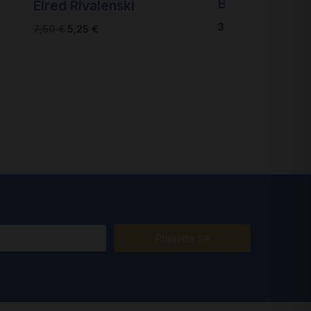
Baptiste Maill
Elred Rivalenski
30,00
€
7,50
€
5,25
€
Prijavite se