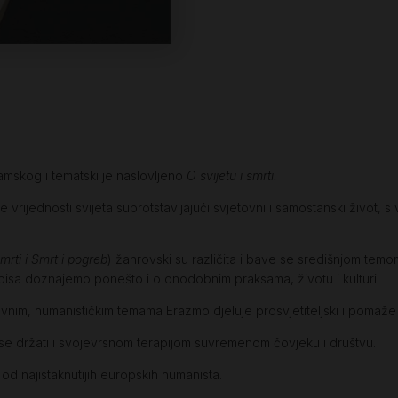
amskog i tematski je naslovljeno
O svijetu i smrti.
 vrijednosti svijeta suprotstavljajući svjetovni i samostanski život, s 
mrti i Smrt i pogreb
) žanrovski su različita i bave se središnjom temom
ih spisa doznajemo ponešto i o onodobnim praksama, životu i kulturi.
nim, humanističkim temama Erazmo djeluje prosvjetiteljski i pomaže stv
 se držati i svojevrsnom terapijom suvremenom čovjeku i društvu.
od najistaknutijih europskih humanista.