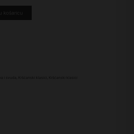
u košaricu
ma i svuda
,
Kršćanski klasici
,
Kršćanski klasici