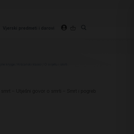
Vjerski predmeti i darovi
jne knjige
/
Kršćanski klasici
/ O svijetu i smrti
a smrt – Utješni govor o smrti – Smrt i pogreb