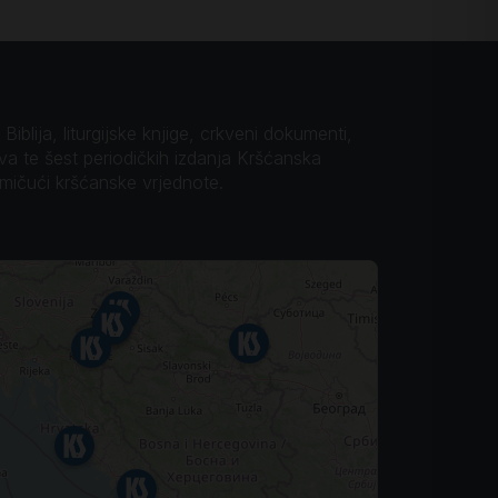
iblija, liturgijske knjige, crkveni dokumenti,
ova te šest periodičkih izdanja Kršćanska
omičući kršćanske vrjednote.