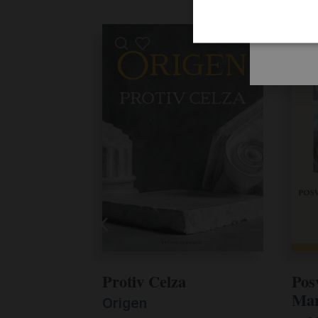
Protiv Celza
Pos
Mar
Origen