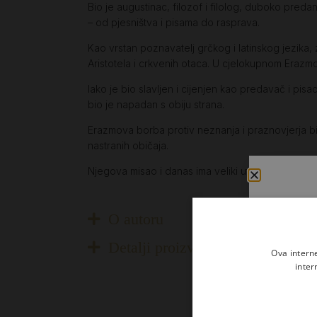
Bio je augustinac, filozof i filolog, duboko pred
– od pjesništva i pisama do rasprava.
Kao vrstan poznavatelj grčkog i latinskog jezika,
Aristotela i crkvenih otaca. U cjelokupnom Erazmov
Iako je bio slavljen i cijenjen kao predavač i pisa
bio je napadan s obiju strana.
Erazmova borba protiv neznanja i praznovjerja bil
nastranih običaja.
Njegova misao i danas ima veliki utjecaj, a on sâ
O autoru
Detalji proizvoda
Ova intern
inter