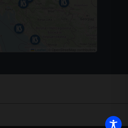
Leaflet
|
© OpenStreetMap contributors