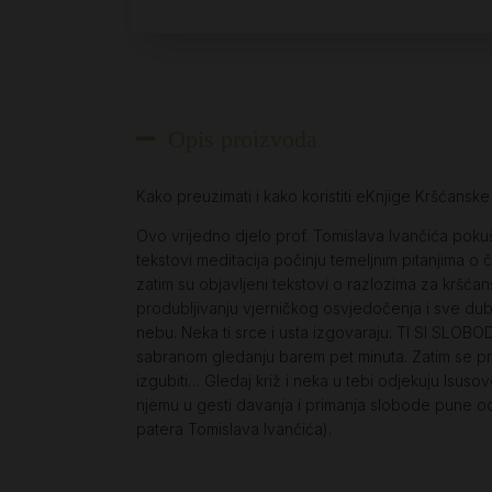
Opis proizvoda
Kako preuzimati i kako koristiti eKnjige Kršćansk
Ovo vrijedno djelo prof. Tomislava Ivančića poku
tekstovi meditacija počinju temeljnim pitanjima o č
zatim su objavljeni tekstovi o razlozima za kršćans
produbljivanju vjerničkog osvjedočenja i sve dubl
nebu. Neka ti srce i usta izgovaraju: TI SI SLOBOD
sabranom gledanju barem pet minuta. Zatim se pr
izgubiti… Gledaj križ i neka u tebi odjekuju Isuso
njemu u gesti davanja i primanja slobode pune odva
patera Tomislava Ivančića).