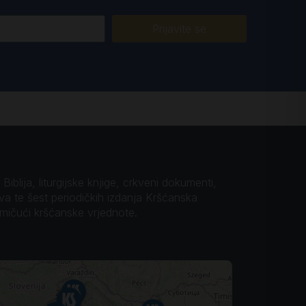
Prijavite se
iblija, liturgijske knjige, crkveni dokumenti,
ova te šest periodičkih izdanja Kršćanska
omičući kršćanske vrjednote.