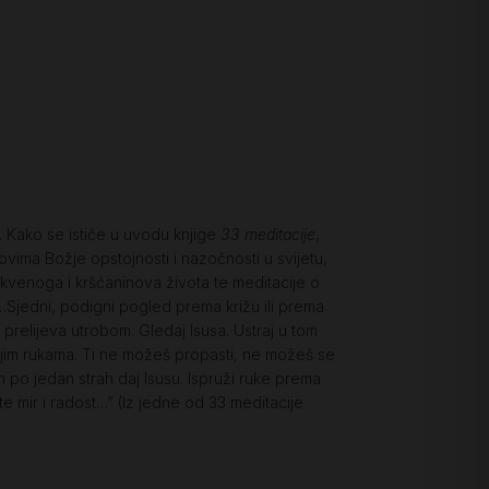
. Kako se ističe u uvodu knjige
33 meditacije
,
agovima Božje opstojnosti i nazočnosti u svijetu,
 crkvenoga i kršćaninova života te meditacije o
“…Sjedni, podigni pogled prema križu ili prema
 prelijeva utrobom. Gledaj Isusa. Ustraj u tom
ojim rukama. Ti ne možeš propasti, ne možeš se
an po jedan strah daj Isusu. Ispruži ruke prema
te mir i radost…” (Iz jedne od 33 meditacije