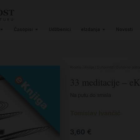
Časopisi
Udžbenici
eIzdanja
Novosti
Početna
/
Knjige
/
Duhovnost
/
Duhovno-potica
33 meditacije – eK
Na putu do smisla
Tomislav Ivančić
3,60
€