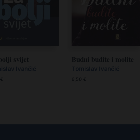
olji svijet
Budni budite i molite
islav Ivančić
Tomislav Ivančić
€
6,50
€