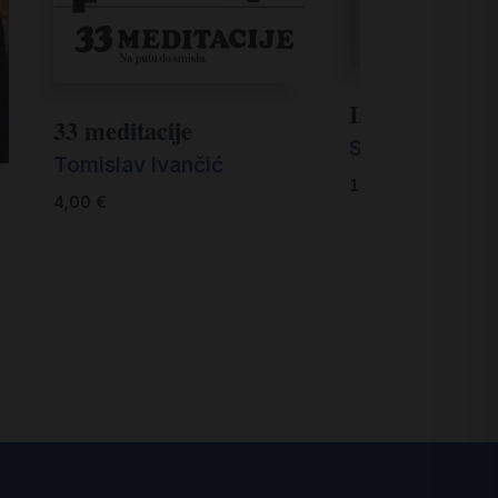
Isus, prijatelj
33 meditacije
Salvador Cana
Tomislav Ivančić
13,00
€
4,00
€