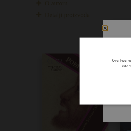
O autoru
Detalji proizvoda
Ova intern
inter