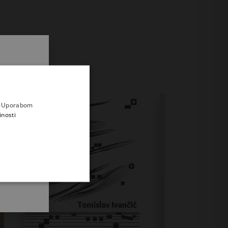
.
i prvi
e
a. Uporabom
inosti