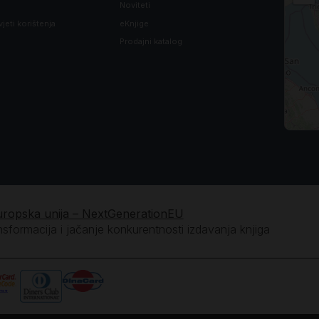
Noviteti
vjeti korištenja
eKnjige
Prodajni katalog
uropska unija – NextGenerationEU
ansformacija i jačanje konkurentnosti izdavanja knjiga