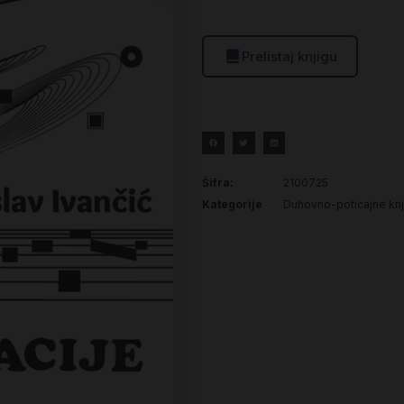
Prelistaj knjigu
Šifra:
2100725
Kategorije
Duhovno-poticajne knj