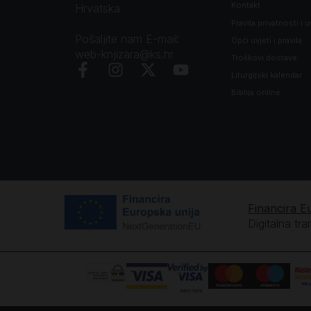
Kontakt
Hrvatska
Pravila privatnosti i u
Pošaljite nam E-mail:
Opći uvjeti i pravila
web-knjizara@ks.hr
Troškovi dostave
Liturgijski kalendar
Biblija online
Financira E
Digitalna tr