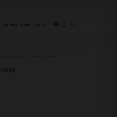
Vjerski predmeti i darovi
jne knjige
/
Molitva
/ 33 meditacije – eKnjiga
njiga