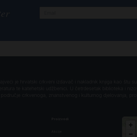
ter
veći je hrvatski crkveni izdavač i nakladnik knjiga kao štu su B
teratura te katehetski udžbenici. U četrdesetak biblioteka i niz
o područje crkvenoga, znanstvenog i kulturnog djelovanja, pr
Proizvodi
+
Akcije
−