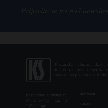
Prijavite se na naš newslet
Kršćanska sadašnjost d.o.o. naj
teološka, duhovna i vjerska li
sadašnjost pokriva vrlo širok
Informacije
Kršćanska sadašnjost
Marulićev trg 14 p.p. 434
O nama
10001 Zagreb