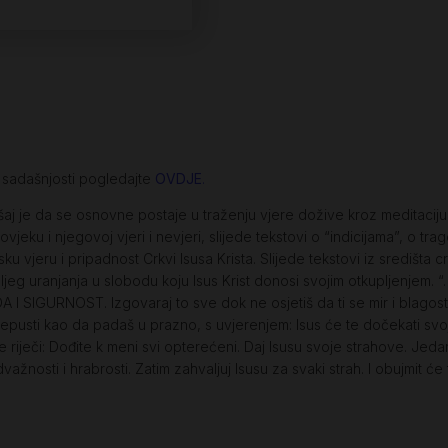
e sadašnjosti pogledajte
OVDJE
.
šaj je da se osnovne postaje u traženju vjere dožive kroz meditaciju
ovjeku i njegovoj vjeri i nevjeri, slijede tekstovi o “indicijama”, o tr
ku vjeru i pripadnost Crkvi Isusa Krista. Slijede tekstovi iz središta
jeg uranjanja u slobodu koju Isus Krist donosi svojim otkupljenjem. 
A I SIGURNOST. Izgovaraj to sve dok ne osjetiš da ti se mir i blagost
epusti kao da padaš u prazno, s uvjerenjem: Isus će te dočekati sv
ve riječi: Dođite k meni svi opterećeni. Daj Isusu svoje strahove. Jed
žnosti i hrabrosti. Zatim zahvaljuj Isusu za svaki strah. I obujmit će 