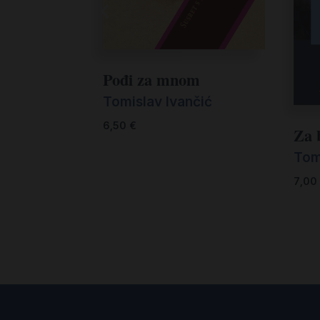
Pođi za mnom
Tomislav Ivančić
6,50
€
Za b
Tom
7,00