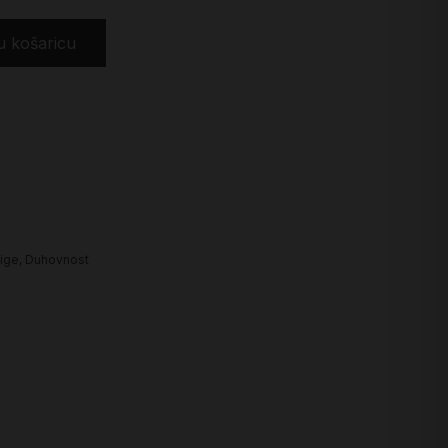
u košaricu
ige
,
Duhovnost