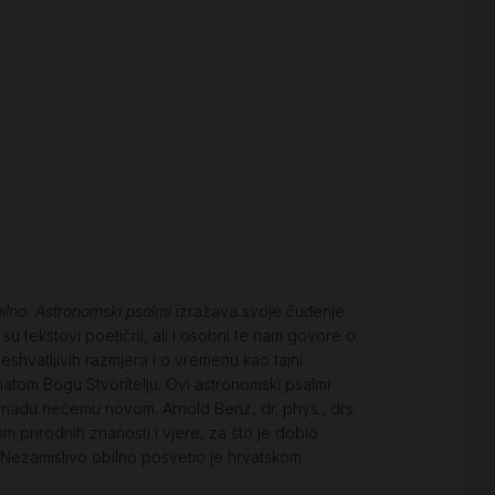
ilno. Astronomski psalmi
izražava svoje čuđenje
u tekstovi poetični, ali i osobni te nam govore o
shvatljivih razmjera i o vremenu kao tajni
natom Bogu Stvoritelju. Ovi astronomski psalmi
nadu nečemu novom. Arnold Benz, dr. phys., drs.
om prirodnih znanosti i vjere, za što je dobio
u Nezamislivo obilno posvetio je hrvatskom