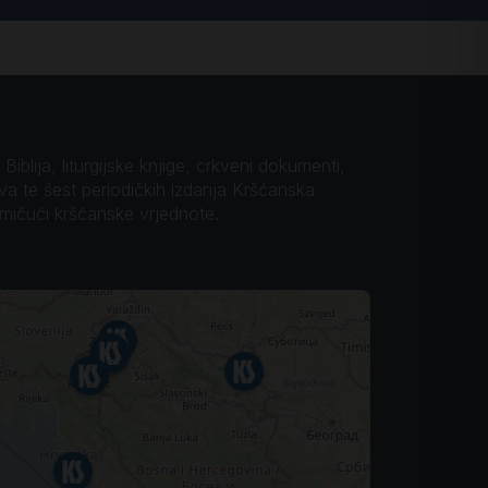
iblija, liturgijske knjige, crkveni dokumenti,
ova te šest periodičkih izdanja Kršćanska
omičući kršćanske vrjednote.