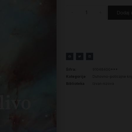
-
+
Dodaj 
Šifra:
91048400***
Kategorije
Duhovno-poticajne knj
Biblioteka
Izvan nizova