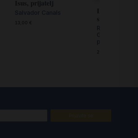
Isus, prijatelj
Iz dubine svo
Salvador Canals
siromašnog s
13,00
€
Remigio Battel
Giovanni Lazz
priredili
26,00
€
Prijavite se