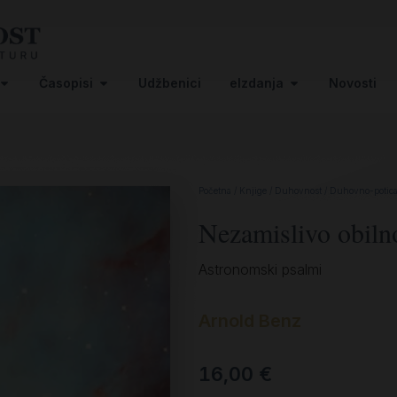
Časopisi
Udžbenici
eIzdanja
Novosti
Početna
/
Knjige
/
Duhovnost
/
Duhovno-potica
Nezamislivo obiln
Astronomski psalmi
Arnold Benz
16,00
€