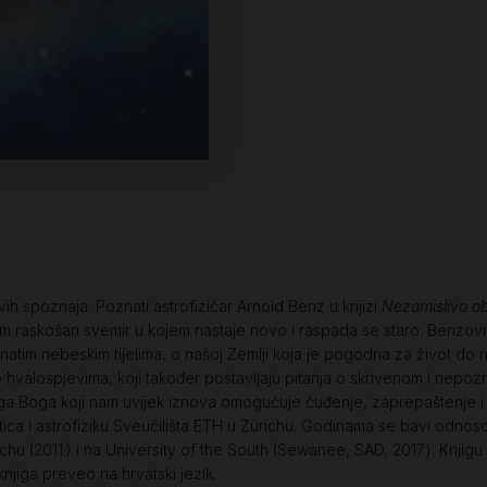
ih spoznaja. Poznati astrofizičar Arnold Benz u knjizi
Nezamislivo ob
 raskošan svemir u kojem nastaje novo i raspada se staro. Benzovi s
atim nebeskim tijelima, o našoj Zemlji koja je pogodna za život do ne
o hvalospjevima, koji također postavljaju pitanja o skrivenom i nepoz
a Boga koji nam uvijek iznova omogućuje čuđenje, zaprepaštenje i 
estica i astrofiziku Sveučilišta ETH u Zürichu. Godinama se bavi odnos
hu (2011.) i na University of the South (Sewanee, SAD, 2017.). Knjig
njiga preveo na hrvatski jezik.