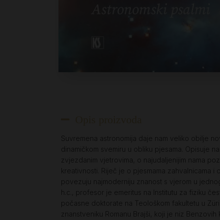
Opis proizvoda
Suvremena astronomija daje nam veliko obilje nov
dinamičkom svemiru u obliku pjesama. Opisuje nam
zvjezdanim vjetrovima, o najudaljenijim nama pozn
kreativnosti. Riječ je o pjesmama zahvalnicama i 
povezuju najmoderniju znanost s vjerom u jednog
h.c., profesor je emeritus na Institutu za fiziku č
počasne doktorate na Teološkom fakultetu u Züric
znanstveniku Romanu Brajši, koji je niz Benzovih k