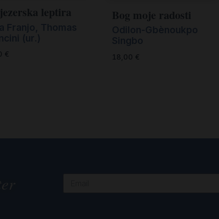
jezerska leptira
Bog moje radosti
a Franjo
,
Thomas
Odilon-Gbènoukpo
cini (ur.)
Singbo
0
€
18,00
€
ter