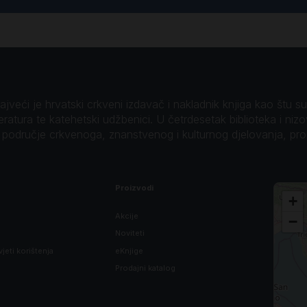
veći je hrvatski crkveni izdavač i nakladnik knjiga kao štu su B
teratura te katehetski udžbenici. U četrdesetak biblioteka i niz
o područje crkvenoga, znanstvenog i kulturnog djelovanja, pr
Proizvodi
+
Akcije
−
Noviteti
vjeti korištenja
eKnjige
Prodajni katalog