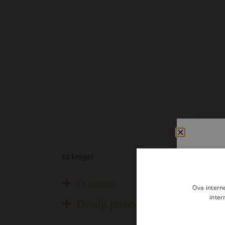
(iz knjige)
O autoru
Ova intern
inter
Detalji proizvoda