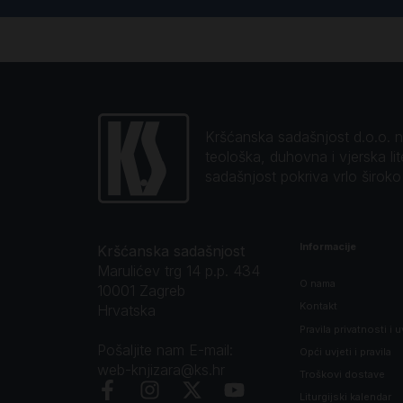
Kršćanska sadašnjost d.o.o. naj
teološka, duhovna i vjerska li
sadašnjost pokriva vrlo širok
Informacije
Kršćanska sadašnjost
Marulićev trg 14 p.p. 434
O nama
10001 Zagreb
Kontakt
Hrvatska
Pravila privatnosti i u
Pošaljite nam E-mail:
Opći uvjeti i pravila
web-knjizara@ks.hr
Troškovi dostave
Liturgijski kalendar