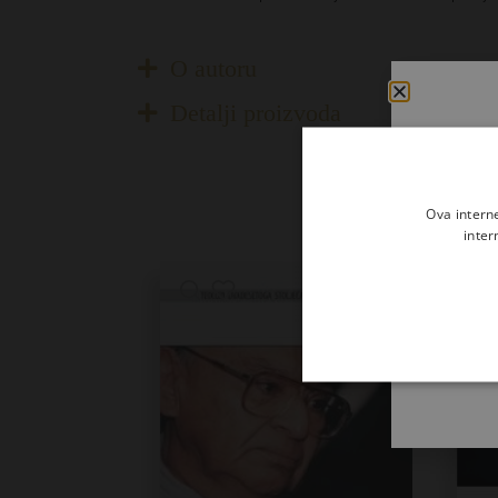
O autoru
Detalji proizvoda
Ova intern
inter