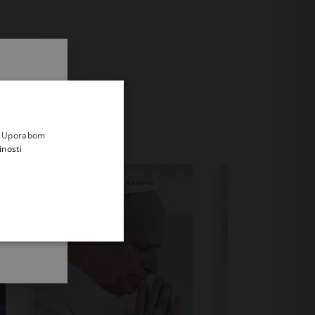
.
i prvi
e
a. Uporabom
inosti