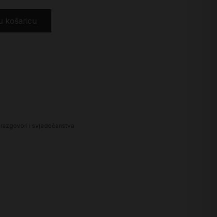
u košaricu
, razgovori i svjedočanstva