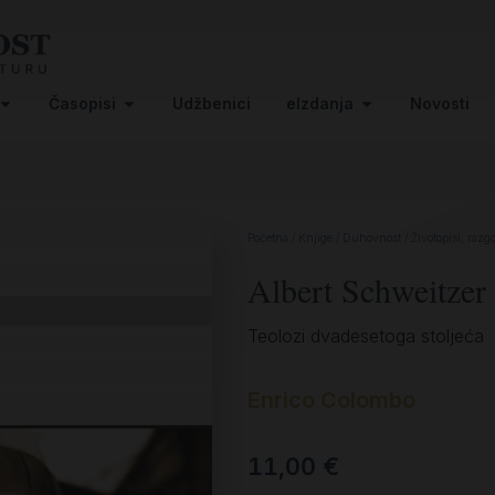
Časopisi
Udžbenici
eIzdanja
Novosti
Početna
/
Knjige
/
Duhovnost
/
Životopisi, razg
Albert Schweitzer
Teolozi dvadesetoga stoljeća
Enrico Colombo
11,00
€