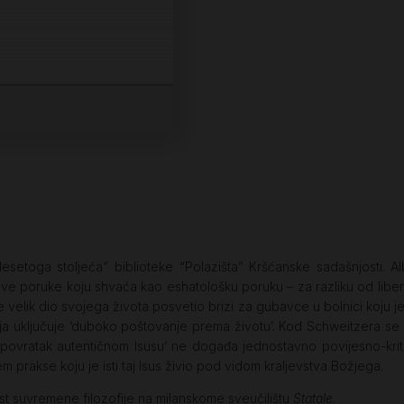
esetoga stoljeća” biblioteke “Polazišta” Kršćanske sadašnjosti. A
e poruke koju shvaća kao eshatološku poruku – za razliku od libera
 je velik dio svojega života posvetio brizi za gubavce u bolnici koj
koja uključuje ‘duboko poštovanje prema životu’. Kod Schweitzera se 
ovratak autentičnom Isusu’ ne događa jednostavno povijesno-krit
m prakse koju je isti taj Isus živio pod vidom kraljevstva Božjega.
st suvremene filozofije na milanskome sveučilištu
Statale
.