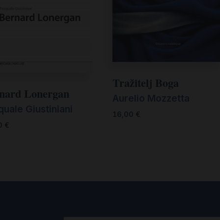
Tražitelj Boga
nard Lonergan
Aurelio Mozzetta
uale Giustiniani
16,00
€
0
€