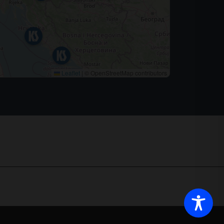
Leaflet
|
© OpenStreetMap contributors