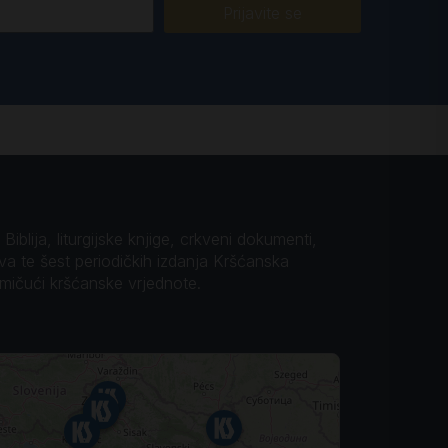
Prijavite se
iblija, liturgijske knjige, crkveni dokumenti,
ova te šest periodičkih izdanja Kršćanska
omičući kršćanske vrjednote.