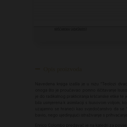
Opis proizvoda
Navedena knjiga izašla je u nizu “Teolozi dvad
onoga što je proučavao: pomno iščitavanje Isusov
je do radikalnog prakticiranja kršćanske etike te
bila usmjerena k asimilaciji s Isusovom voljom, 
uzajamno se hraneći kao svjedočanstvo da se ‘p
bavio, nego ujedinjujući istraživanje s prihvaćanje
Enrico Colombo predavač je na katedri za povije