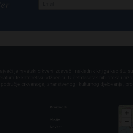
ter
veći je hrvatski crkveni izdavač i nakladnik knjiga kao štu su B
teratura te katehetski udžbenici. U četrdesetak biblioteka i niz
o područje crkvenoga, znanstvenog i kulturnog djelovanja, pr
Proizvodi
+
Akcije
−
Noviteti