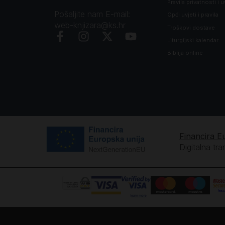
Pravila privatnosti i u
Pošaljite nam E-mail:
Opći uvjeti i pravila
web-knjizara@ks.hr
Troškovi dostave
Liturgijski kalendar
Biblija online
Financira E
Digitalna tr