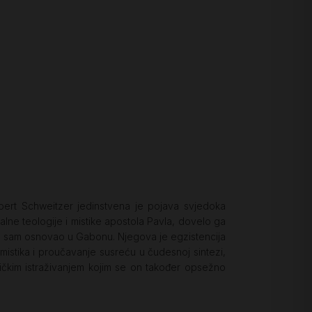
lbert Schweitzer jedinstvena je pojava svjedoka
lne teologije i mistike apostola Pavla, dovelo ga
u je sam osnovao u Gabonu. Njegova je egzistencija
mistika i proučavanje susreću u čudesnoj sintezi,
ičkim istraživanjem kojim se on također opsežno