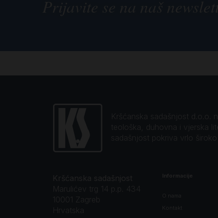
Prijavite se na naš newslet
Kršćanska sadašnjost d.o.o. naj
teološka, duhovna i vjerska li
sadašnjost pokriva vrlo širok
Informacije
Kršćanska sadašnjost
Marulićev trg 14 p.p. 434
O nama
10001 Zagreb
Kontakt
Hrvatska