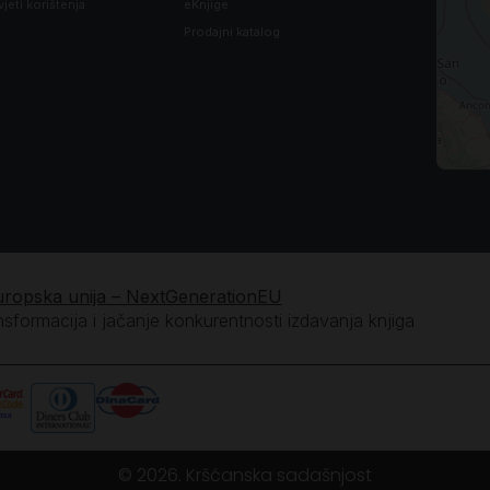
vjeti korištenja
eKnjige
Prodajni katalog
uropska unija – NextGenerationEU
ansformacija i jačanje konkurentnosti izdavanja knjiga
© 2026. Kršćanska sadašnjost