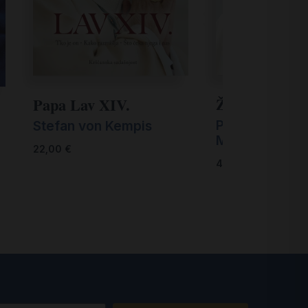
Život
Papa Lav XIV.
Papa Franjo, F
Stefan von Kempis
Marchese Rag
22,00
€
40,00
€