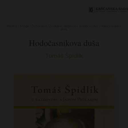
Početna
/
Knjige
/
Duhovnost
/
Životopisi, razgovori i svjedočanstva
/ Hodočasnikova
duša
Hodočasnikova duša
Tomáš Špidlík