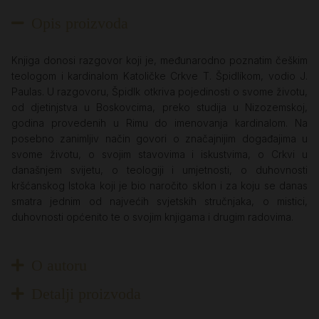
Opis proizvoda
Knjiga donosi razgovor koji je, međunarodno poznatim češkim
teologom i kardinalom Katoličke Crkve T. Špidlíkom, vodio J.
Paulas. U razgovoru, Špidl­k otkriva pojedinosti o svome životu,
od djetinjstva u Boskovcima, preko studija u Nizozemskoj,
godina provedenih u Rimu do imenovanja kardinalom. Na
posebno zanimljiv način govori o značajnijim događajima u
svome životu, o svojim stavovima i iskustvima, o Crkvi u
današnjem svijetu, o teologiji i umjetnosti, o duhovnosti
kršćanskog Istoka koji je bio naročito sklon i za koju se danas
smatra jednim od najvećih svjetskih stručnjaka, o mistici,
duhovnosti općenito te o svojim knjigama i drugim radovima.
O autoru
Detalji proizvoda