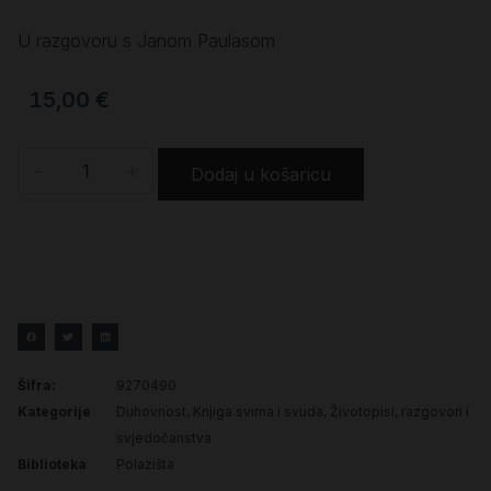
U razgovoru s Janom Paulasom
15,00
€
-
+
Dodaj u košaricu
Šifra:
9270490
Kategorije
Duhovnost
,
Knjiga svima i svuda
,
Životopisi, razgovori i
svjedočanstva
Biblioteka
Polazišta