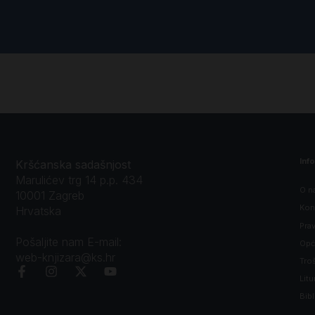
Inf
Kršćanska sadašnjost
Marulićev trg 14 p.p. 434
O n
10001 Zagreb
Kon
Hrvatska
Prav
Pošaljite nam E-mail:
Opći
web-knjizara@ks.hr
Tro
Litu
Bibl