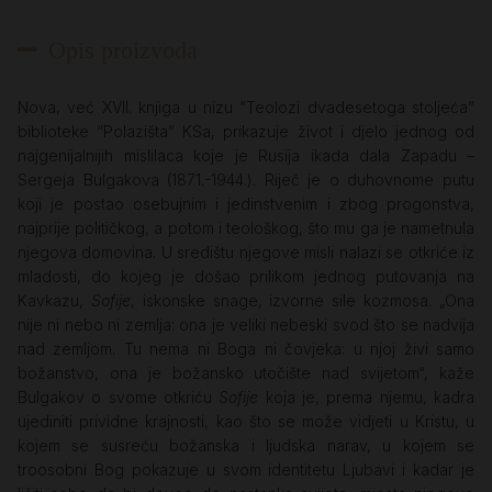
Opis proizvoda
Nova, već XVII. knjiga u nizu “Teolozi dvadesetoga stoljeća”
biblioteke “Polazišta” KSa, prikazuje život i djelo jednog od
najgenijalnijih mislilaca koje je Rusija ikada dala Zapadu –
Sergeja Bulgakova (1871.-1944.). Riječ je o duhovnome putu
koji je postao osebujnim i jedinstvenim i zbog progonstva,
najprije političkog, a potom i teološkog, što mu ga je nametnula
njegova domovina. U središtu njegove misli nalazi se otkriće iz
mladosti, do kojeg je došao prilikom jednog putovanja na
Kavkazu,
Sofije
, iskonske snage, izvorne sile kozmosa. „Ona
nije ni nebo ni zemlja: ona je veliki nebeski svod što se nadvija
nad zemljom. Tu nema ni Boga ni čovjeka: u njoj živi samo
božanstvo, ona je božansko utočište nad svijetom“, kaže
Bulgakov o svome otkriću
Sofije
koja je, prema njemu, kadra
ujediniti prividne krajnosti, kao što se može vidjeti u Kristu, u
kojem se susreću božanska i ljudska narav, u kojem se
troosobni Bog pokazuje u svom identitetu Ljubavi i kadar je