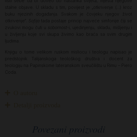
lišiti sebe da bi doveo do nastanka svijeta, mjesta njegove
stalne objave. U skladu s tim, povijest je „otkrivenje (…) kroz
buku njezinih događanja. Svakom je čovjeku njegov život
otkrivenje“.
Sofija
tada postaje princip najveće simfonije čiji se
zvukovi mogu čuti u
sobornost
-i, ujedinjenju, skladu, mišljenju i
u življenju koje svi skupa živimo kao braća sa svim drugim
ljudima.
Knjigu o tome velikom ruskom misliocu i teologu napisao je
predstojnik Talijanskoga teološkog društva i docent za
teologiju na Papinskome lateranskom sveučilištu u Rimu – Piero
Coda.
O autoru
Detalji proizvoda
Povezani proizvodi