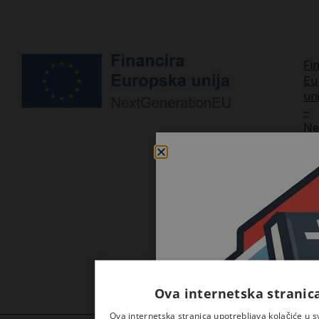
Fi
Eu
uni
–
Ne
Dig
tra
i
ja
ko
iz
knj
Ova internetska stranica
Ova internetska stranica upotrebljava kolačiće u 