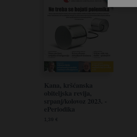
Kana, kršćanska
obiteljska revija,
srpanj/kolovoz 2023. -
ePeriodika
1,39
€