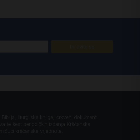
Prijavite se
iblija, liturgijske knjige, crkveni dokumenti,
ova te šest periodičkih izdanja Kršćanska
omičući kršćanske vrjednote.