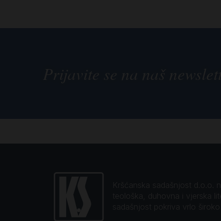
Prijavite se na naš newslet
Kršćanska sadašnjost d.o.o. naj
teološka, duhovna i vjerska li
sadašnjost pokriva vrlo širok