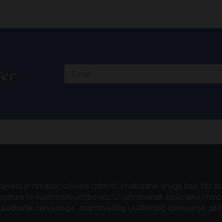
ter
veći je hrvatski crkveni izdavač i nakladnik knjiga kao štu su B
teratura te katehetski udžbenici. U četrdesetak biblioteka i niz
o područje crkvenoga, znanstvenog i kulturnog djelovanja, pr