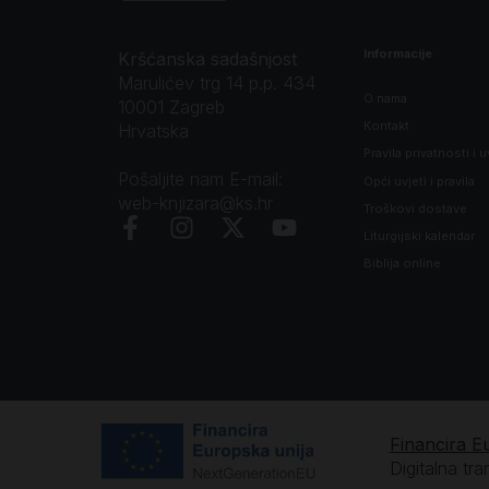
Informacije
Kršćanska sadašnjost
Marulićev trg 14 p.p. 434
O nama
10001 Zagreb
Kontakt
Hrvatska
Pravila privatnosti i u
Pošaljite nam E-mail:
Opći uvjeti i pravila
web-knjizara@ks.hr
Troškovi dostave
Liturgijski kalendar
Biblija online
Financira E
Digitalna tr