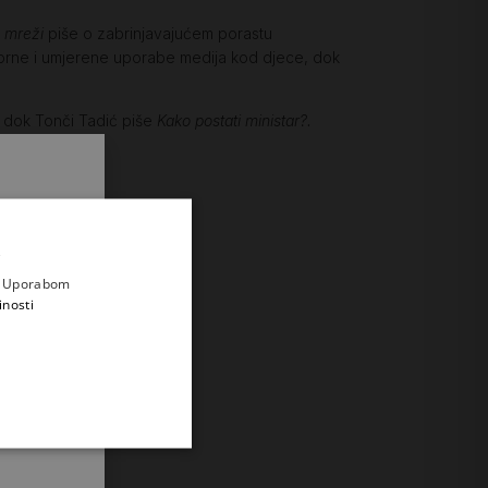
 mreži
piše o zabrinjavajućem porastu
vorne i umjerene uporabe medija kod djece, dok
, dok Tonči Tadić piše
Kako postati ministar?.
.
i prvi
e
a. Uporabom
inosti