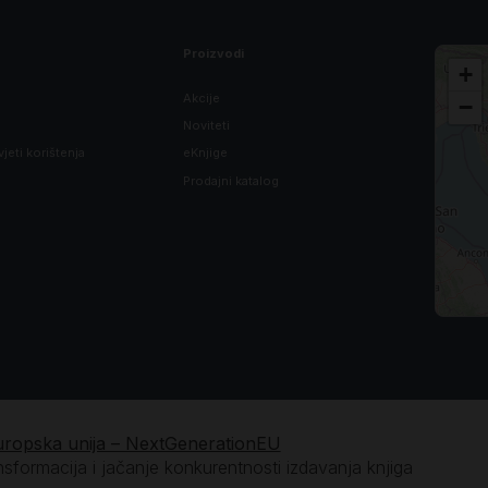
Proizvodi
+
Akcije
−
Noviteti
vjeti korištenja
eKnjige
Prodajni katalog
uropska unija – NextGenerationEU
ansformacija i jačanje konkurentnosti izdavanja knjiga