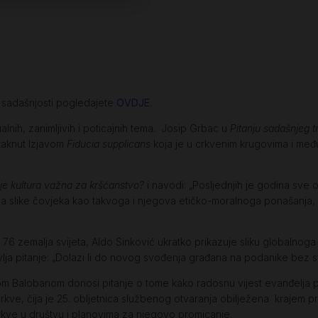
e sadašnjosti pogledajete
OVDJE
.
alnih, zanimljivih i poticajnih tema. Josip Grbac u
Pitanju sadašnjeg t
taknut Izjavom
Fiducia supplicans
koja je u crkvenim krugovima i međ
je kultura važna za kršćanstvo?
i navodi: „Posljednjih je godina sve 
anja slike čovjeka kao takvoga i njegova etičko-moralnoga ponašan
76 zemalja svijeta, Aldo Sinković ukratko prikazuje sliku globalnoga k
vlja pitanje: „Dolazi li do novog svođenja građana na podanike bez
om Balobanom donosi pitanje o tome kako radosnu vijest evanđelja pr
kve, čija je 25. obljetnica službenog otvaranja obilježena krajem p
 Crkve u društvu i planovima za njegovo promicanje.