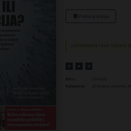
Prelistaj knjigu
Dostupno i kao tiskano i
Šifra:
2004592
Kategorije
eČasopisi
,
eIzdanja
,
e