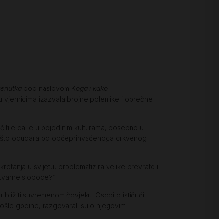
renutka
pod naslovom K
oga i kako
u vjernicima izazvala brojne polemike i oprečne
očitije da je u pojedinim kulturama, posebno u
ja, što odudara od općeprihvaćenoga crkvenog
retanja u svijetu, problematizira velike prevrate i
 stvarne slobode?“
ibližiti suvremenom čovjeku. Osobito ističući
rošle godine, razgovarali su o njegovim