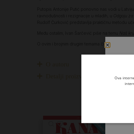
Putopis Antonije Putić ponovno nas vodi u Latviju, 
ravnodušnosti i rezignacije u mladih, u
Odgoju za
Rudolf Ćurković predstavlja praktičnu metodu uč
Među ostalim, Ivan Šarčević piše na temu
Naš kru
O ovim i brojnim drugim temama čitajte u siječan
O autoru
Detalji proizvoda
Ova intern
inter