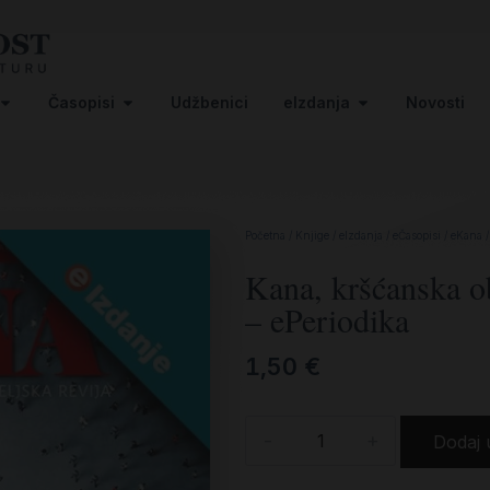
Časopisi
Udžbenici
eIzdanja
Novosti
Početna
/
Knjige
/
eIzdanja
/
eČasopisi
/
eKana
/
Kana, kršćanska obi
– ePeriodika
1,50
€
-
+
Dodaj 