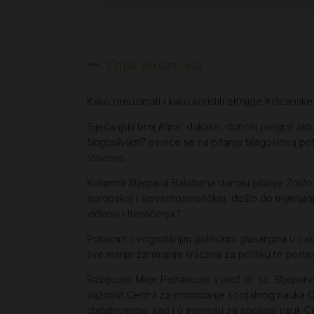
Opis proizvoda
Kako preuzimati i kako koristiti eKnjige Kršćansk
Siječanjski broj
Kane
, dakako, donosi pregršt aktu
blagoslivljati?
osvrće se na pitanje blagoslova po
stavove.
Kolumna Stjepana Balobana donosi pitanje
Zašto 
europskoj i sjevernoameričkoj, došlo do mijenj
viđenja i tumačenja.“
Potaknut ovogodišnjim političkim glasanjima u čak 
sve manje zanimanje kršćana za politiku te posta
Razgovor Maje Petranović s prof. dr. sc. Stjepan
važnost Centra za promicanje socijalnog nauka Cr
djelatnostima, kao i o interesu za socijalni nauk