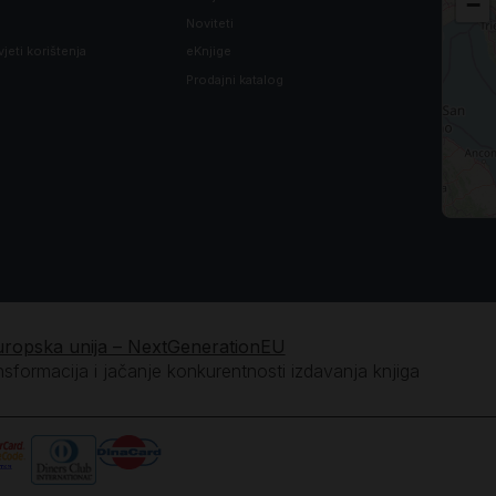
−
Noviteti
vjeti korištenja
eKnjige
Prodajni katalog
uropska unija – NextGenerationEU
ansformacija i jačanje konkurentnosti izdavanja knjiga