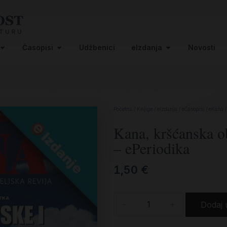
Časopisi
Udžbenici
eIzdanja
Novosti
Početna
/
Knjige
/
eIzdanja
/
eČasopisi
/
eKana
/
Kana, kršćanska ob
– ePeriodika
1,50
€
-
+
Dodaj 