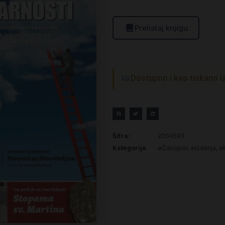
Prelistaj knjigu
Dostupno i kao tiskano i
Šifra:
2004593
Kategorije
eČasopisi
,
eIzdanja
,
e