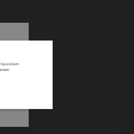
.
i prvi
e
a. Uporabom
inosti