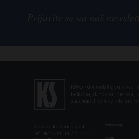
Prijavite se na naš newslet
Kršćanska sadašnjost d.o.o. naj
teološka, duhovna i vjerska li
sadašnjost pokriva vrlo širok
Informacije
Kršćanska sadašnjost
Marulićev trg 14 p.p. 434
O nama