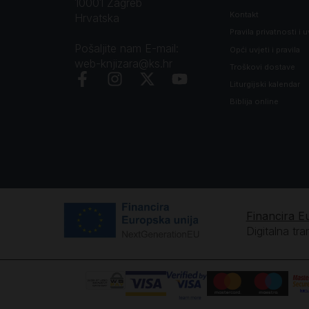
10001 Zagreb
Kontakt
Hrvatska
Pravila privatnosti i u
Pošaljite nam E-mail:
Opći uvjeti i pravila
web-knjizara@ks.hr
Troškovi dostave
Liturgijski kalendar
Biblija online
Financira E
Digitalna tr