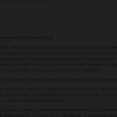
e sadašnjosti pogledajte
OVDJE
.
e
Kane
, Maje Petranović, o vjeri, pozivu na „odgovornu vjeru“, razumij
 proglasio papa Franjo. Na tom se tematskom tragu ističe i nekoliko 
dužničkog ropstva
o „oproštenju dugova onima koji su nas uvrijedili“,
tualno
piše također o molitvi, pod naslovom
Molitva kao lijek za zagr
e
o vjeri promišlja i piše upravo pod naslovom –
Promišljati
.
Krizi europske i svjetske solidarnosti
, a kolumna Stjepana Balobana t
je na istaknute pojedince iz društvenog i vjerskog života – dr. Adalbe
 Bonaventure Dude i Jure Kaštelana, mons. Josipa Uhača (100. obljetnic
, o čemu je u Kani pisala Iva Knežević.
iva razgovora – jedan s poznatim hrvatskim meteorologom Zoranom 
 Drugi razgovor, s izv. prof. dr. sc. Ines Sabotič, približava nam lik