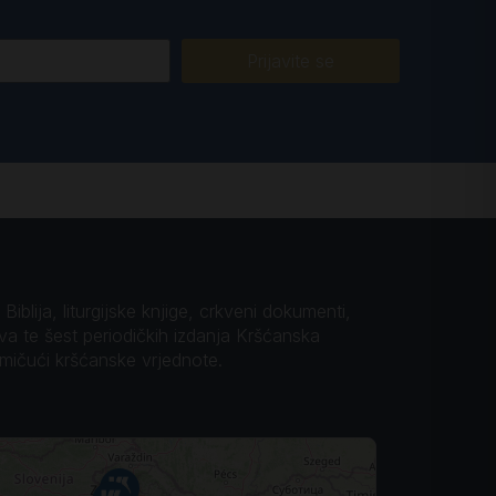
Prijavite se
iblija, liturgijske knjige, crkveni dokumenti,
ova te šest periodičkih izdanja Kršćanska
omičući kršćanske vrjednote.