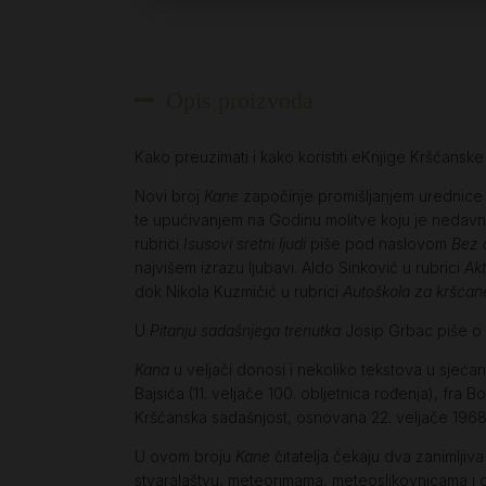
Opis proizvoda
Kako preuzimati i kako koristiti eKnjige Kršćansk
Novi broj
Kane
započinje promišljanjem urednic
te upućivanjem na Godinu molitve koju je nedavno
rubrici
Isusovi sretni ljudi
piše pod naslovom
Bez 
najvišem izrazu ljubavi. Aldo Sinković u rubrici
Ak
dok Nikola Kuzmičić u rubrici
Autoškola za kršćan
U
Pitanju sadašnjega trenutka
Josip Grbac piše o
Kana
u veljači donosi i nekoliko tekstova u sjećan
Bajsića (11. veljače 100. obljetnica rođenja), fra
Kršćanska sadašnjost, osnovana 22. veljače 1968.
U ovom broju
Kane
čitatelja čekaju dva zanimlj
stvaralaštvu, meteorimama, meteoslikovnicama i dr.