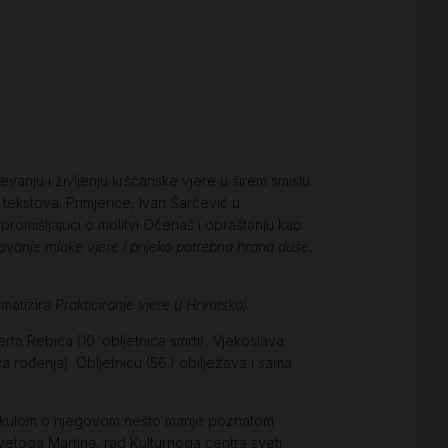
evanju i življenju kršćanske vjere u širem smislu
tekstova. Primjerice, Ivan Šarčević u
 promišljajući o molitvi Očenaš i opraštanju kao
ijavanje mlake vjere i prijeko potrebna hrana duše
,
ematizira
Prakticiranje vjere u Hrvatskoj
.
rta Rebića (10. obljetnica smrti), Vjekoslava
a rođenja). Obljetnicu (56.) obilježava i sama
Vakulom o njegovom nešto manje poznatom
 svetoga Martina, rad Kulturnoga centra sveti