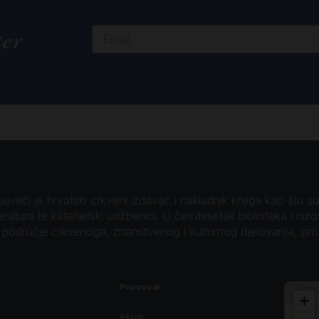
ter
veći je hrvatski crkveni izdavač i nakladnik knjiga kao štu su B
teratura te katehetski udžbenici. U četrdesetak biblioteka i niz
o područje crkvenoga, znanstvenog i kulturnog djelovanja, pr
Proizvodi
+
Akcije