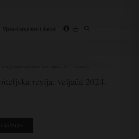
Vjerski predmeti i darovi
 Kana, kršćanska obiteljska revija, veljača 2024. – ePeriodika
iteljska revija, veljača 2024.
u košaricu