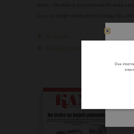
Martin – Hrvatska te pozicioniranje Hrvatske u kon
Ove i niz drugih zanimljivih tema čekaju Vas u
Kan
O autoru
Detalji proizvoda
Ova intern
inter