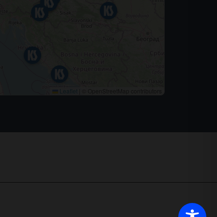
Leaflet
|
© OpenStreetMap contributors