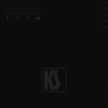
Prav
Pošaljite nam E-mail:
Opći
web-knjizara@ks.hr
Tro
Litu
Bibl