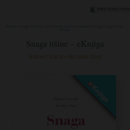
Početna
/
Knjige
/
eIzdanja
/
eDuhovnost
/
eDuhovno-poticajne knjige
/ Snaga tišine –
eKnjiga
Snaga tišine – eKnjiga
Robert Sarah-Nicolas Diat