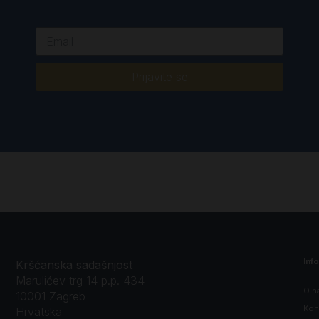
Prijavite se
Inf
Kršćanska sadašnjost
Marulićev trg 14 p.p. 434
O n
10001 Zagreb
Kon
Hrvatska