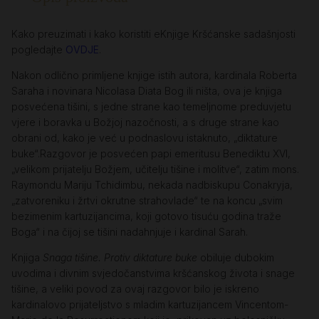
Kako preuzimati i kako koristiti eKnjige Kršćanske sadašnjosti
pogledajte
OVDJE
.
Nakon odlično primljene knjige istih autora, kardinala Roberta
Saraha i novinara Nicolasa Diata Bog ili ništa, ova je knjiga
posvećena tišini, s jedne strane kao temeljnome preduvjetu
vjere i boravka u Božjoj nazočnosti, a s druge strane kao
obrani od, kako je već u podnaslovu istaknuto, „diktature
buke“.Razgovor je posvećen papi emeritusu Benediktu XVI,
„velikom prijatelju Božjem, učitelju tišine i molitve“, zatim mons.
Raymondu Mariju Tchidimbu, nekada nadbiskupu Conakryja,
„zatvoreniku i žrtvi okrutne strahovlade“ te na koncu „svim
bezimenim kartuzijancima, koji gotovo tisuću godina traže
Boga“ i na čijoj se tišini nadahnjuje i kardinal Sarah.
Knjiga
Snaga tišine. Protiv diktature buke
obiluje dubokim
uvodima i divnim svjedočanstvima kršćanskog života i snage
tišine, a veliki povod za ovaj razgovor bilo je iskreno
kardinalovo prijateljstvo s mladim kartuzijancem Vincentom-