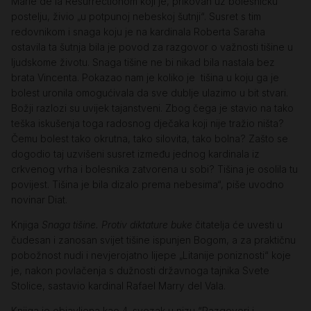
Marie de la Resurrectionom koji je, prikovan uz bolesničku
postelju, živio „u potpunoj nebeskoj šutnji“. Susret s tim
redovnikom i snaga koju je na kardinala Roberta Saraha
ostavila ta šutnja bila je povod za razgovor o važnosti tišine u
ljudskome životu. Snaga tišine ne bi nikad bila nastala bez
brata Vincenta. Pokazao nam je koliko je tišina u koju ga je
bolest uronila omogućivala da sve dublje ulazimo u bit stvari.
Božji razlozi su uvijek tajanstveni. Zbog čega je stavio na tako
teška iskušenja toga radosnog dječaka koji nije tražio ništa?
Čemu bolest tako okrutna, tako silovita, tako bolna? Zašto se
dogodio taj uzvišeni susret između jednog kardinala iz
crkvenog vrha i bolesnika zatvorena u sobi? Tišina je osolila tu
povijest. Tišina je bila dizalo prema nebesima“, piše uvodno
novinar Diat.
Knjiga
Snaga tišine. Protiv diktature buke
čitatelja će uvesti u
čudesan i zanosan svijet tišine ispunjen Bogom, a za praktičnu
pobožnost nudi i nevjerojatno lijepe „Litanije poniznosti“ koje
je, nakon povlačenja s dužnosti državnoga tajnika Svete
Stolice, sastavio kardinal Rafael Marry del Vala.
Knjiga je objavljena kao 4. svezak u nizu “Razgovori i