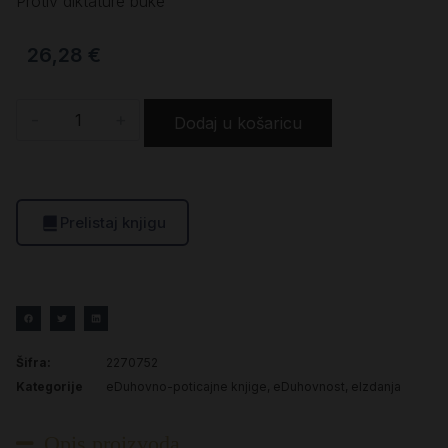
Protiv diktature buke
26,28
€
-
+
Dodaj u košaricu
Prelistaj knjigu
Šifra:
2270752
Kategorije
eDuhovno-poticajne knjige
,
eDuhovnost
,
eIzdanja
Opis proizvoda