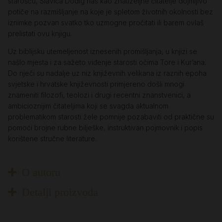
starošću, Slavica Dodig nas kao znatiželjne čitatelje dojmljivo
potiče na razmišljanje na koje je spletom životnih okolnosti bez
iznimke pozvan svatko tko uzmogne pročitati ili barem ovlaš
prelistati ovu knjigu.
Uz biblijsku utemeljenost iznesenih promišljanja, u knjizi se
našlo mjesta i za sažeto viđenje starosti očima Tore i Kur’ana.
Do riječi su nadalje uz niz književnih velikana iz raznih epoha
svjetske i hrvatske književnosti primjereno došli mnogi
znameniti filozofi, teolozi i drugi recentni znanstvenici, a
ambicioznijim čitateljima koji se svagda aktualnom
problematikom starosti žele pomnije pozabaviti od praktične su
pomoći brojne rubne bilješke, instruktivan pojmovnik i popis
korištene stručne literature.
O autoru
Detalji proizvoda