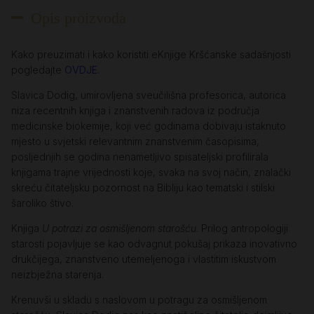
Opis proizvoda
Kako preuzimati i kako koristiti eKnjige Kršćanske sadašnjosti
pogledajte
OVDJE
.
Slavica Dodig, umirovljena sveučilišna profesorica, autorica
niza recentnih knjiga i znanstvenih radova iz područja
medicinske biokemije, koji već godinama dobivaju istaknuto
mjesto u svjetski relevantnim znanstvenim časopisima,
posljednjih se godina nenametljivo spisateljski profilirala
knjigama trajne vrijednosti koje, svaka na svoj način, znalački
skreću čitateljsku pozornost na Bibliju kao tematski i stilski
šaroliko štivo.
Knjiga
U potrazi za osmišljenom starošću
. Prilog antropologiji
starosti pojavljuje se kao odvagnut pokušaj prikaza inovativno
drukčijega, znanstveno utemeljenoga i vlastitim iskustvom
neizbježna starenja.
Krenuvši u skladu s naslovom u potragu za osmišljenom