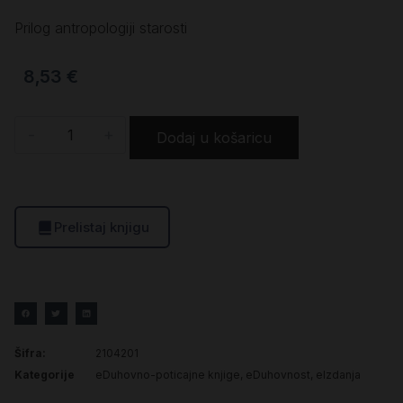
Prilog antropologiji starosti
8,53
€
-
+
Dodaj u košaricu
Prelistaj knjigu
Šifra:
2104201
Kategorije
eDuhovno-poticajne knjige
,
eDuhovnost
,
eIzdanja