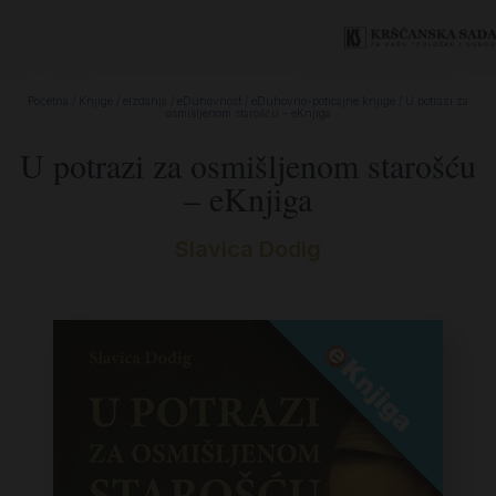
Početna
/
Knjige
/
eIzdanja
/
eDuhovnost
/
eDuhovno-poticajne knjige
/ U potrazi za
osmišljenom starošću – eKnjiga
U potrazi za osmišljenom starošću
– eKnjiga
Slavica Dodig