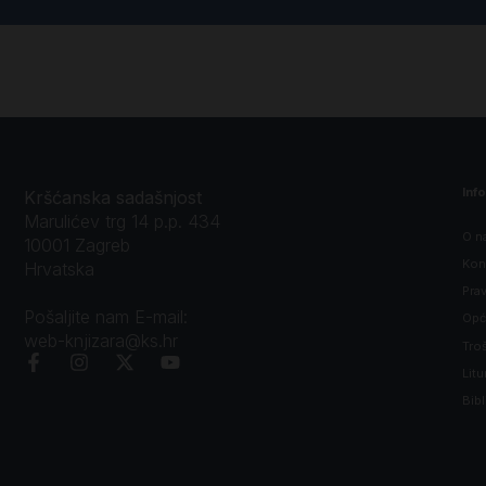
Inf
Kršćanska sadašnjost
Marulićev trg 14 p.p. 434
O n
10001 Zagreb
Kon
Hrvatska
Prav
Pošaljite nam E-mail:
Opći
web-knjizara@ks.hr
Tro
Litu
Bibl