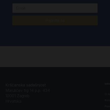
Prijavite se
Inf
Kršćanska sadašnjost
Marulićev trg 14 p.p. 434
O n
10001 Zagreb
Kon
Hrvatska
Prav