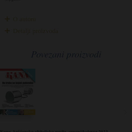
O autoru
Detalji proizvoda
Povezani proizvodi
Kana, kršćanska obiteljska revija, srpanj/kolovoz 2023. -