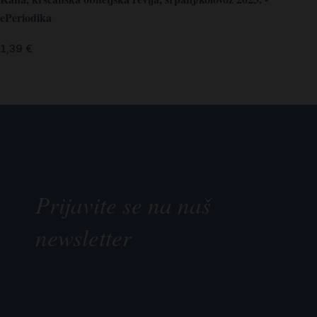
ePeriodika
1,39
€
Prijavite se na naš
newsletter