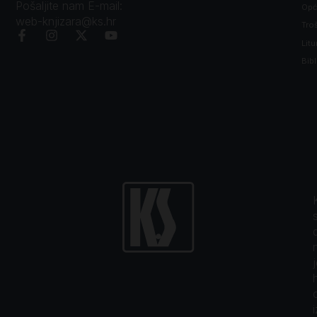
Pošaljite nam E-mail:
Opći
web-knjizara@ks.hr
Tro
Litu
Bibl