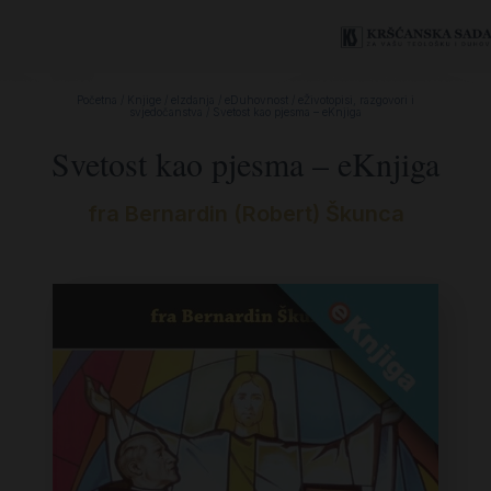
Početna
/
Knjige
/
eIzdanja
/
eDuhovnost
/
eŽivotopisi, razgovori i
svjedočanstva
/ Svetost kao pjesma – eKnjiga
Svetost kao pjesma – eKnjiga
fra Bernardin (Robert) Škunca