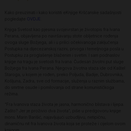
Kako preuzimati i kako koristiti eKnjige Kršćanske sadašnjosti
pogledajte
OVDJE
.
Knjiga Svetost kao pjesma svojevrstan je životopis fra Ivana
Perana, objavljena po navršavanju stote obljetnice rođenja
ovoga sluge Božjega, ali i u prilici očekivanoga zaključenja
Postupka na dijecezanskoj razini, prvoga i temeljnoga posla u
Postupku za proglašenje blaženim i svetim. I sam podnaslov
knjige na tragu je svetosti fra Ivana: Čudesan životni put sluge
Božjega fra Ivana Perana. Njegova životna staza ide od Kaštel
Staroga, u kojem je rođen, preko Poljuda, Badije, Dubrovnika,
Košljuna, Zadra, sve od formacije, služenja u raznim službama,
do smrtne osude i pomilovanja od strane komunističkoga
režima.
“Fra Ivanova staza života je jasna, harmonično blistava i lijepa.
Zašto? Jer je proživio dva života”, piše u predgovoru knjige
mons. Marin Barišić, najavljujući uzbudljivu, netipičnu,
dinamičnu nit fra Ivanova života koja se proteže i cijelom ovom
knjigom.