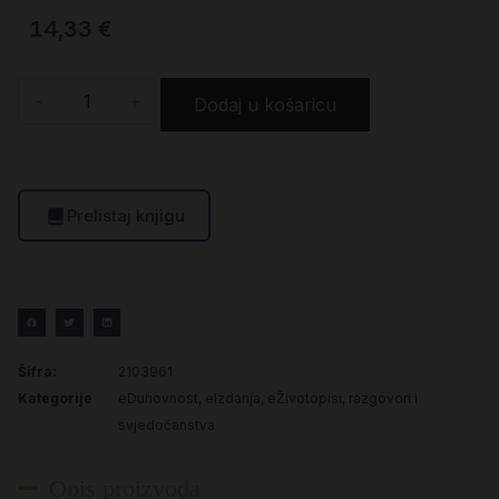
14,33
€
-
+
Dodaj u košaricu
Prelistaj knjigu
Šifra:
2103961
Kategorije
eDuhovnost
,
eIzdanja
,
eŽivotopisi, razgovori i
svjedočanstva
Opis proizvoda