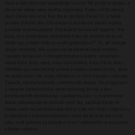
dana u dan stižu nam najstrašnije novosti. Ne prođe ni tjedan, a
da se ne otkrije neka spolna zloporaba. Svako od tih otkrića
djeci Crkve rani srce. Kao što je govorio Pavao VI., k nama
prodire Sotonin dim. Crkva koja bi morala biti mjesto svjetla,
postade mračna jazbina. Ona koja bi morala biti sigurna i tiha
kuća, evo posta špilja razbojnika! Kako da otrpimo da su se
među nas, u naše redove uvukli grabežljivci?“ To, ali i mnoge
druge okolnosti, bile su povod da kardinal Sarah snažno i
zauzeto progovori o mnogim temama u kojima obrazlaže
razne krize: krizu vjere, krizu svećeništva, krizu Crkve, krizu
identiteta pa zatim mržnju prema čovjeku i prema životu, da bi
se upitao kamo ide svijet, dotaknuo se krize Europe i zabluda
Zapada, sutona hrabrosti i smrtonosnih utopija. On progovara i
o varavim čarima tobože emancipiranog života, o licu
postmodernih demokracija i kapitalizmu kao i o posmrtnome
maršu dekadencije te slobodi vjere. No, kardinal Sarah ne
ostaje samo na razobličavanju kriza i zala već nudi i odgovor u
poglavljima u kojima progovara o tome da Bog otvara svoju
ruku, nudi rješenja za izlazak iz krize i optimistički se pouzdaje
u Božje vodstvo.