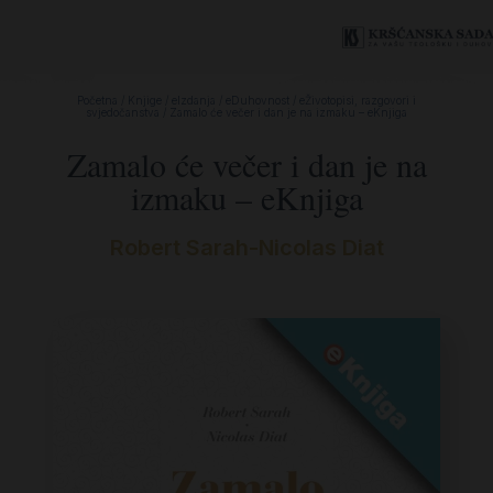
Početna
/
Knjige
/
eIzdanja
/
eDuhovnost
/
eŽivotopisi, razgovori i
svjedočanstva
/ Zamalo će večer i dan je na izmaku – eKnjiga
Zamalo će večer i dan je na
izmaku – eKnjiga
Robert Sarah-Nicolas Diat