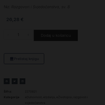
Niz:
Razgovori i Svjedočanstva, sv. 8
26,28
€
-
+
Dodaj u košaricu
Prelistaj knjigu
Šifra:
2270821
Kategorije
eDuhovnost
,
eIzdanja
,
eŽivotopisi, razgovori i
svjedočanstva