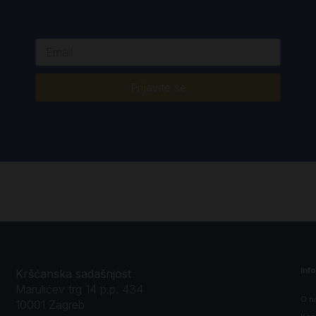
Prijavite se
Inf
Kršćanska sadašnjost
Marulićev trg 14 p.p. 434
O n
10001 Zagreb