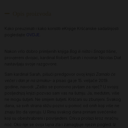
Opis proizvoda
Kako preuzimati i kako koristiti eKnjige Kršćanske sadašnjosti
pogledajte
OVDJE
.
Nakon vrlo dobro primljenih knjiga
Bog ili ništa
i
Snaga tišine
,
provjereni dvojac, kardinal Robert Sarah i novinar Nicolas Diat
nastavljaju svoje razgovore.
Sam kardinal Sarah, pišući predgovor ovoj knjizi
Zamalo će
večer i dan je na izmaku
– a pisao ga je 15. veljače 2019.
godine, navodi: „Zašto se ponovno javljam za riječ? U svojoj
posljednjoj knjizi pozvao sam vas na šutnju. Ja, međutim, više
ne mogu šutjeti. Ne smijem šutjeti. Kršćani su zbunjeni. Svakog
dana, sa svih strana stižu pozivi u pomoć od onih koji više ne
znaju što da vjeruju. U Rimu svakog dana primam svećenike
koji su obeshrabreni i povrijeđeni. Crkva prolazi kroz mračnu
noć. Oko nje se ovija tajna zla i zamagljuje njezin pogled. Iz