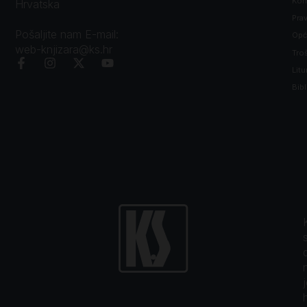
Kon
Hrvatska
Prav
Pošaljite nam E-mail:
Opći
web-knjizara@ks.hr
Tro
Litu
Bibl