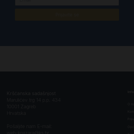
Prijavite se
Inf
Kršćanska sadašnjost
Marulićev trg 14 p.p. 434
O n
10001 Zagreb
Kon
Hrvatska
Prav
Pošaljite nam E-mail:
Opći
web-knjizara@ks.hr