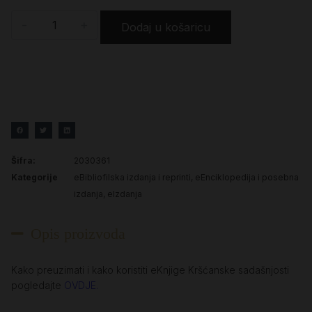
-
+
Dodaj u košaricu
Šifra:
2030361
Kategorije
eBibliofilska izdanja i reprinti
,
eEnciklopedija i posebna
izdanja
,
eIzdanja
Opis proizvoda
Kako preuzimati i kako koristiti eKnjige Kršćanske sadašnjosti
pogledajte
OVDJE.