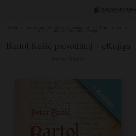
Početna
/
Knjige
/
eIzdanja
/
eEnciklopedija i posebna izdanja
/
eBibliofilska izdanja i
reprinti
/ Bartol Kašić prevoditelj – eKnjiga
Bartol Kašić prevoditelj – eKnjiga
Petar Bašić