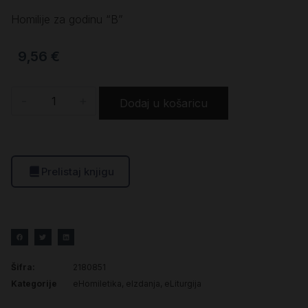
Homilije za godinu “B”
9,56
€
-
+
Dodaj u košaricu
Prelistaj knjigu
Šifra:
2180851
Kategorije
eHomiletika
,
eIzdanja
,
eLiturgija