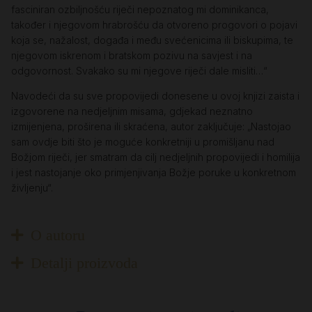
fasciniran ozbiljnošću riječi nepoznatog mi dominikanca,
također i njegovom hrabrošću da otvoreno progovori o pojavi
koja se, nažalost, događa i među svećenicima ili biskupima, te
njegovom iskrenom i bratskom pozivu na savjest i na
odgovornost. Svakako su mi njegove riječi dale misliti…“
Navodeći da su sve propovijedi donesene u ovoj knjizi zaista i
izgovorene na nedjeljnim misama, gdjekad neznatno
izmijenjena, proširena ili skraćena, autor zaključuje: „Nastojao
sam ovdje biti što je moguće konkretniji u promišljanu nad
Božjom riječi, jer smatram da cilj nedjeljnih propovijedi i homilija
i jest nastojanje oko primjenjivanja Božje poruke u konkretnom
življenju“.
O autoru
Detalji proizvoda