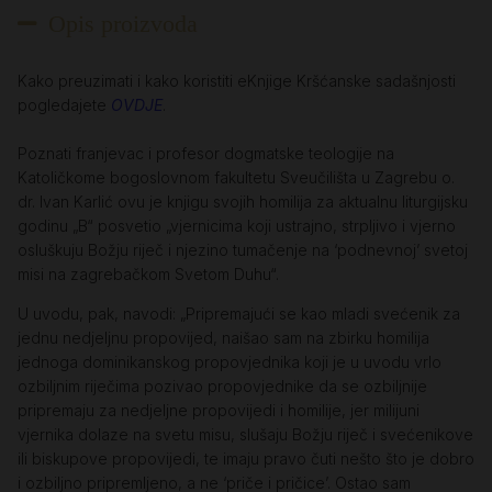
Opis proizvoda
Kako preuzimati i kako koristiti eKnjige Kršćanske sadašnjosti
pogledajete
OVDJE
.
Poznati franjevac i profesor dogmatske teologije na
Katoličkome bogoslovnom fakultetu Sveučilišta u Zagrebu o.
dr. Ivan Karlić ovu je knjigu svojih homilija za aktualnu liturgijsku
godinu „B“ posvetio „vjernicima koji ustrajno, strpljivo i vjerno
osluškuju Božju riječ i njezino tumačenje na ‘podnevnoj’ svetoj
misi na zagrebačkom Svetom Duhu“.
U uvodu, pak, navodi: „Pripremajući se kao mladi svećenik za
jednu nedjeljnu propovijed, naišao sam na zbirku homilija
jednoga dominikanskog propovjednika koji je u uvodu vrlo
ozbiljnim riječima pozivao propovjednike da se ozbiljnije
pripremaju za nedjeljne propovijedi i homilije, jer milijuni
vjernika dolaze na svetu misu, slušaju Božju riječ i svećenikove
ili biskupove propovijedi, te imaju pravo čuti nešto što je dobro
i ozbiljno pripremljeno, a ne ‘priče i pričice’. Ostao sam