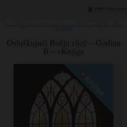
Početna
/
Knjige
/
eIzdanja
/
eHomiletika
/
eLiturgija
/ Osluškujući Božju riječ – Godina
B – eKnjiga
Osluškujući Božju riječ – Godina
B – eKnjiga