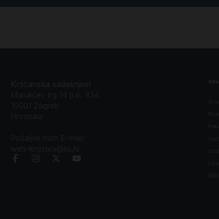
Inf
Kršćanska sadašnjost
Marulićev trg 14 p.p. 434
O n
10001 Zagreb
Kon
Hrvatska
Prav
Pošaljite nam E-mail:
Opći
web-knjizara@ks.hr
Tro
Litu
Bibl