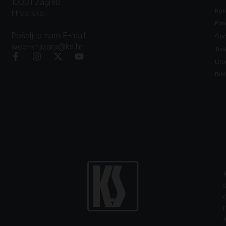
10001 Zagreb
Kon
Hrvatska
Prav
Pošaljite nam E-mail:
Opći
web-knjizara@ks.hr
Tro
Litu
Bibl