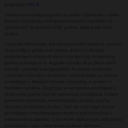
pogledajte
OVDJE
.
Tekstovi u ovoj knjizi prigodno su pisani i objavljivani u obliku
kolumni u Kršćanskoj obiteljskoj reviji
Kana
u razdoblju od
siječnja 2011. do prosinca 2018. godine, dakle punih osam
godina.
U prvome dijelu knjige, koji donosi petnaest tekstova, sustavno
se promišlja o grijehu svih grijeha, dotično o oholosti,
predstavljajući intimne strukture toga glavnog i korijenskog
grijeha za kojega je sv. Augustin ustvrdio da je initium omnis
peccati – početak svakoga grijeha. No trebaju su također
zasijecale u živo tkivo društvene i crkvene zbilje pa donose
promišljanja o aktualnim temama i izazovima, a ne samo o
teološkim načelima. Zbog toga se na načelna promišljanja o
strukturama grijeha oholosti nadovezuju promišljanja o nekim
konkretnim eklatantnim manifestacijama struktura grijeha
oholosti u hrvatskome društvu. Treći dio ove knjige donosi
promišljanja o manifestacijama struktura grijeha oholosti u
međunarodnoj zajednici. U četvrtome dijelu knjige sadržana su
promišljanja o vjeri i milosrđu kao jedinom istinskom i