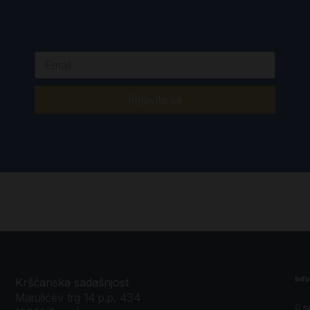
Prijavite se
Inf
Kršćanska sadašnjost
Marulićev trg 14 p.p. 434
O n