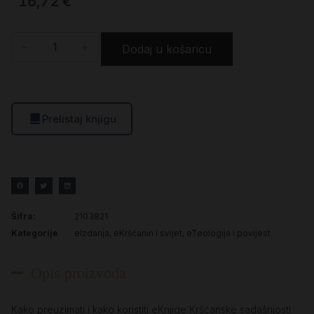
16,72
€
-
+
Dodaj u košaricu
Prelistaj knjigu
Šifra:
2103821
Kategorije
eIzdanja
,
eKršćanin i svijet
,
eTeologija i povijest
Opis proizvoda
Kako preuzimati i kako koristiti eKnjige Kršćanske sadašnjosti