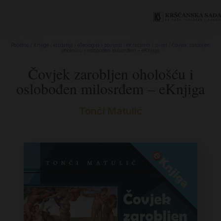
Početna
/
Knjige
/
eIzdanja
/
eTeologija i povijest
/
eKršćanin i svijet
/ Čovjek zarobljen
ohološću i oslobođen milosrđem – eKnjiga
Čovjek zarobljen ohološću i
oslobođen milosrđem – eKnjiga
Tonči Matulić