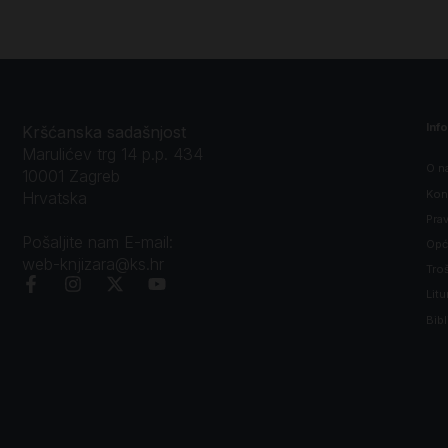
Inf
Kršćanska sadašnjost
Marulićev trg 14 p.p. 434
O n
10001 Zagreb
Kon
Hrvatska
Prav
Pošaljite nam E-mail:
Opći
web-knjizara@ks.hr
Tro
Litu
Bibl