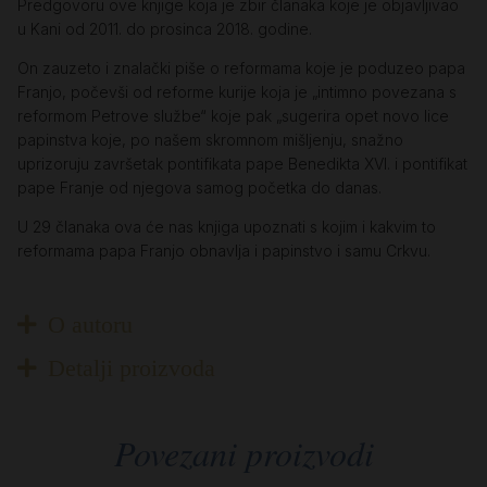
Predgovoru ove knjige koja je zbir članaka koje je objavljivao
u Kani od 2011. do prosinca 2018. godine.
On zauzeto i znalački piše o reformama koje je poduzeo papa
Franjo, počevši od reforme kurije koja je „intimno povezana s
reformom Petrove službe“ koje pak „sugerira opet novo lice
papinstva koje, po našem skromnom mišljenju, snažno
uprizoruju završetak pontifikata pape Benedikta XVI. i pontifikat
pape Franje od njegova samog početka do danas.
U 29 članaka ova će nas knjiga upoznati s kojim i kakvim to
reformama papa Franjo obnavlja i papinstvo i samu Crkvu.
O autoru
Detalji proizvoda
Povezani proizvodi