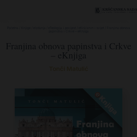
Početna
/
Knjige
/
eIzdanja
/
eTeologija i povijest
/
eKršćanin i svijet
/ Franjina obnova
papinstva i Crkve – eKnjiga
Franjina obnova papinstva i Crkve
– eKnjiga
Tonči Matulić