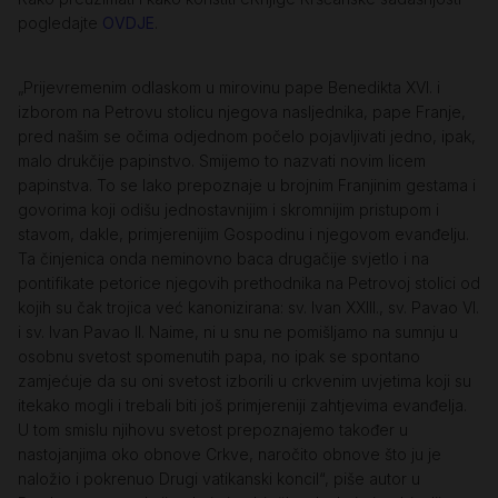
pogledajte
OVDJE
.
„Prijevremenim odlaskom u mirovinu pape Benedikta XVI. i
izborom na Petrovu stolicu njegova nasljednika, pape Franje,
pred našim se očima odjednom počelo pojavljivati jedno, ipak,
malo drukčije papinstvo. Smijemo to nazvati novim licem
papinstva. To se lako prepoznaje u brojnim Franjinim gestama i
govorima koji odišu jednostavnijim i skromnijim pristupom i
stavom, dakle, primjerenijim Gospodinu i njegovom evanđelju.
Ta činjenica onda neminovno baca drugačije svjetlo i na
pontifikate petorice njegovih prethodnika na Petrovoj stolici od
kojih su čak trojica već kanonizirana: sv. Ivan XXIII., sv. Pavao VI.
i sv. Ivan Pavao II. Naime, ni u snu ne pomišljamo na sumnju u
osobnu svetost spomenutih papa, no ipak se spontano
zamjećuje da su oni svetost izborili u crkvenim uvjetima koji su
itekako mogli i trebali biti još primjereniji zahtjevima evanđelja.
U tom smislu njihovu svetost prepoznajemo također u
nastojanjima oko obnove Crkve, naročito obnove što ju je
naložio i pokrenuo Drugi vatikanski koncil“, piše autor u