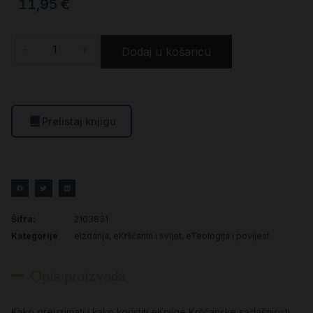
11,95
€
-
+
Dodaj u košaricu
Prelistaj knjigu
Šifra:
2103831
Kategorije
eIzdanja
,
eKršćanin i svijet
,
eTeologija i povijest
Opis proizvoda
Kako preuzimati i kako koristiti eKnjige Kršćanske sadašnjosti