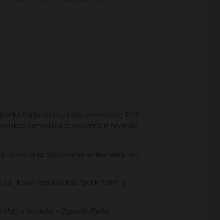
ogranka franjevačkog reda, osnovanog 1528.
kapucinskog samostana te općenito iz hrvatske
ića i spoznanja obogaćenje svima nama, ali i
u i koliko kapucini kao “pučki fratri” u
 Matice hrvatske – Ogranak Rijeka
.