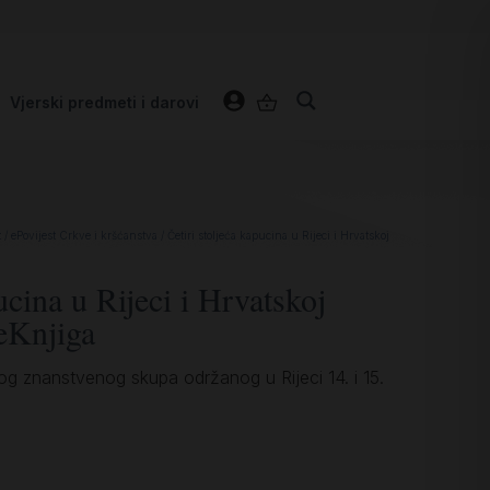
Vjerski predmeti i darovi
t
/
ePovijest Crkve i kršćanstva
/ Četiri stoljeća kapucina u Rijeci i Hrvatskoj
ucina u Rijeci i Hrvatskoj
eKnjiga
 znanstvenog skupa održanog u Rijeci 14. i 15.