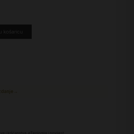
u košaricu
zdanje
→
ve i kršćanstva
,
eTeologija i povijest