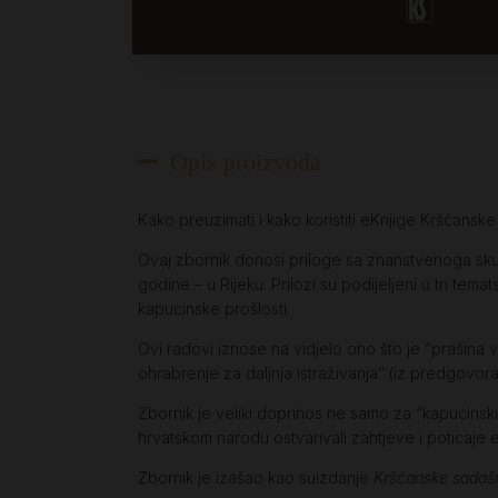
Opis proizvoda
Kako preuzimati i kako koristiti eKnjige Kršćansk
Ovaj zbornik donosi priloge sa znanstvenoga sk
godine – u Rijeku. Prilozi su podijeljeni u tri tem
kapucinske prošlosti.
Ovi radovi iznose na vidjelo ono što je “prašina 
ohrabrenje za daljnja istraživanja” (iz predgovor
Zbornik je veliki doprinos ne samo za “kapucinsku 
hrvatskom narodu ostvarivali zahtjeve i poticaje
Zbornik je izašao kao suizdanje
Kršćanske sadašn