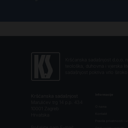
Kršćanska sadašnjost d.o.o. naj
teološka, duhovna i vjerska li
sadašnjost pokriva vrlo širok
Informacije
Kršćanska sadašnjost
Marulićev trg 14 p.p. 434
O nama
10001 Zagreb
Kontakt
Hrvatska
Pravila privatnosti i u
Pošaljite nam E-mail: