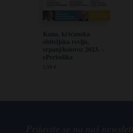
Kana, kršćanska
obiteljska revija,
srpanj/kolovoz 2023. -
ePeriodika
1,39
€
Prijavite se na naš newslet