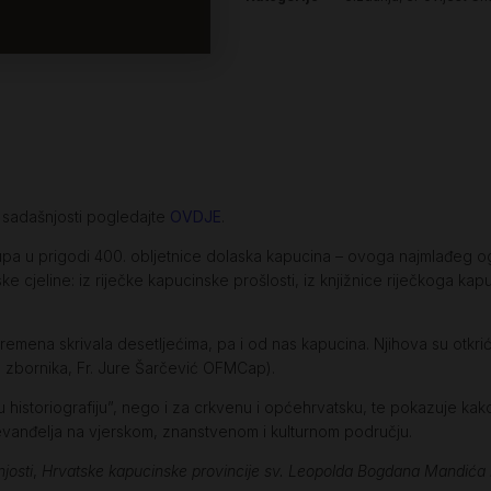
e sadašnjosti pogledajte
OVDJE
.
upa u prigodi 400. obljetnice dolaska kapucina – ovoga najmlađeg 
atske cjeline: iz riječke kapucinske prošlosti, iz knjižnice riječkoga 
vremena skrivala desetljećima, pa i od nas kapucina. Njihova su otkr
a zbornika, Fr. Jure Šarčević OFMCap).
historiografiju”, nego i za crkvenu i općehrvatsku, te pokazuje kako s
 evanđelja na vjerskom, znanstvenom i kulturnom području.
josti
,
Hrvatske kapucinske provincije sv. Leopolda Bogdana Mandića i