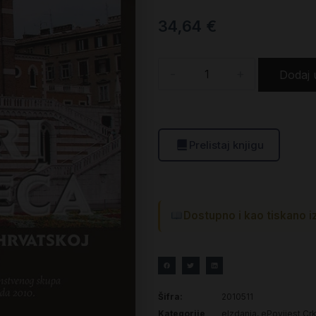
34,64
€
-
+
Dodaj 
Prelistaj knjigu
Dostupno i kao tiskano i
Šifra:
2010511
Kategorije
eIzdanja
,
ePovijest Crk