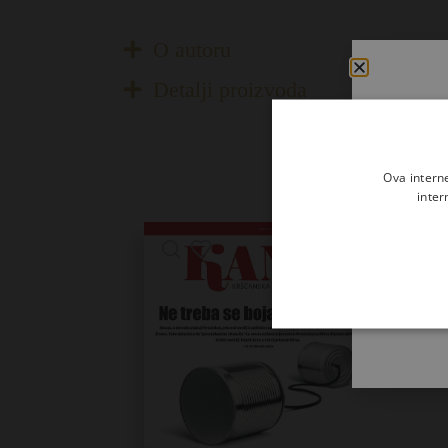
O autoru
Detalji proizvoda
Ova intern
inter