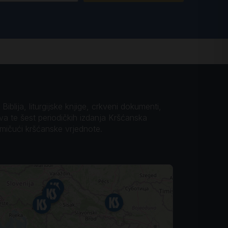
iblija, liturgijske knjige, crkveni dokumenti,
ova te šest periodičkih izdanja Kršćanska
omičući kršćanske vrjednote.