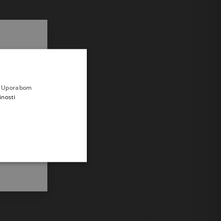
.
i prvi
e
a. Uporabom
inosti