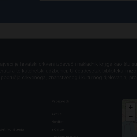
veći je hrvatski crkveni izdavač i nakladnik knjiga kao štu su B
teratura te katehetski udžbenici. U četrdesetak biblioteka i niz
o područje crkvenoga, znanstvenog i kulturnog djelovanja, pr
Proizvodi
+
Akcije
−
Noviteti
vjeti korištenja
eKnjige