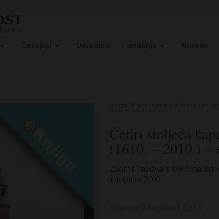
Časopisi
Udžbenici
eIzdanja
Novosti
Početna
/
Knjige
/
eIzdanja
/
eTeologija i povijes
(1610. – 2010.) – eKnjiga
Četiri stoljeća kap
(1610. – 2010.) – 
Zbornik radova s Međunarodnog
listopada 2010.
Marko Medved (ur.)