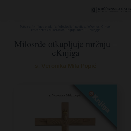
Početna
/
Knjige
/
eIzdanja
/
eTeologija i povijest
/
ePovijest Crkve i
kršćanstva
/ Milosrđe otkupljuje mržnju – eKnjiga
Milosrđe otkupljuje mržnju –
eKnjiga
s. Veronika Mila Popić