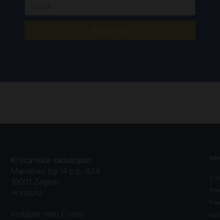
Prijavite se
Inf
Kršćanska sadašnjost
Marulićev trg 14 p.p. 434
O n
10001 Zagreb
Kon
Hrvatska
Prav
Pošaljite nam E-mail:
Opći