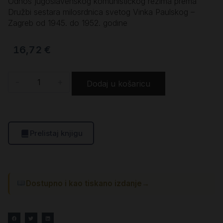
Odnos jugoslavenskog komunističkog režima prema
Družbi sestara milosrdnica svetog Vinka Paulskog –
Zagreb od 1945. do 1952. godine
16,72
€
-
+
Dodaj u košaricu
Prelistaj knjigu
Dostupno i kao tiskano izdanje
→