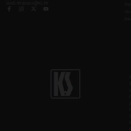
web-knjizara@ks.hr
Tro
Litu
Bibl
i