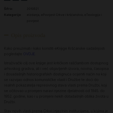
Šifra:
2010521
Kategorije
eIzdanja
,
ePovijest Crkve i kršćanstva
,
eTeologija i
povijest
Opis proizvoda
Kako preuzimati i kako koristiti eKnjige Kršćanske sadašnjosti
pogledajte
OVDJE
.
Istraživački cilj ove knjige jest kritičkom raščlambom dostupnog
arhivskog gradiva, ali i već objavljenih izvora, novina, časopisa
i dosadašnjih historiografskih dostignuća ocijeniti način na koji
se razvijao odnos komunističke vlasti i Družbe te doći do
realnih pokazatelja represivnog stava vlasti prema Družbi, koji
se očitovao u promjeni naravi njezine djelatnosti od 1945. do
1952. godine, kao i u promjeni nekih dotadašnjih oblika života u
Družbi.
Stav novih vlasti prema Crkvi i njezinim institucijama, u kojima je