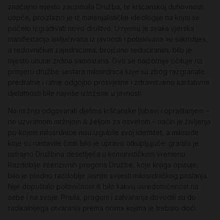
značajno mjesto zauzimala Družba, te kršćanskoj duhovnosti
uopće, proizlazio je iz materijalističke ideologije na kojoj se
počelo izgrađivati novo društvo. U njemu je svaka vjerska
manifestacija isključivana iz javnosti i potiskivana »u sakristije«,
a redovničkim zajednicama, brojčano reduciranim, bilo je
mjesto unutar zidina samostana. Ovo se najzornije očituje na
primjeru družbe sestara milosrdnica koje su zbog razgranate
predratne i ratne odgojno prosvjetne i zdravstveno karitativne
djelatnosti bile najviše izložene u javnosti.
Na mržnju odgovarati djelima kršćanske ljubavi i opraštanjem –
ne uzvratnom mržnjom ili željom za osvetom – način je življenja
po kojem milosrdnice nisu izgubile svoj identitet, a milosrđe
koje su nastavile činiti bilo je upravo otkupljujuće: gradilo je
ustrajno Družbina desetljeća u komunističkom vremenu.
Razdoblje intenzivnih progona Družbe, koje knjiga opisuje,
bilo je plodno razdoblje jasnije svijesti milosrdničkog poslanja.
Nije dopuštalo polovičnost ili bilo kakvu usredotočenost na
sebe i na svoje. Prisila, progoni i zatvaranja dovodili su do
radikalnijega otvaranja prema onima kojima je trebalo doći.