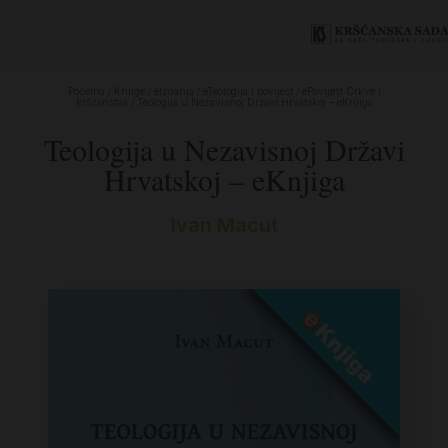
Početna
/
Knjige
/
eIzdanja
/
eTeologija i povijest
/
ePovijest Crkve i
kršćanstva
/ Teologija u Nezavisnoj Državi Hrvatskoj – eKnjiga
Teologija u Nezavisnoj Državi
Hrvatskoj – eKnjiga
Ivan Macut