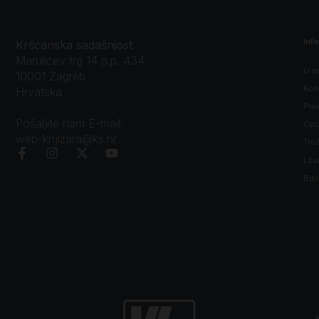
Inf
Kršćanska sadašnjost
Marulićev trg 14 p.p. 434
O n
10001 Zagreb
Kon
Hrvatska
Prav
Pošaljite nam E-mail:
Opći
web-knjizara@ks.hr
Tro
Litu
Bibl