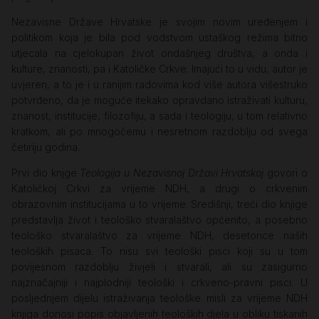
Nezavisne Države Hrvatske je svojim novim uređenjem i
politikom koja je bila pod vodstvom ustaškog režima bitno
utjecala na cjelokupan život ondašnjeg društva, a onda i
kulture, znanosti, pa i Katoličke Crkve. Imajući to u vidu, autor je
uvjeren, a to je i u ranijim radovima kod više autora višestruko
potvrđeno, da je moguće itekako opravdano istraživati kulturu,
znanost, institucije, filozofiju, a sada i teologiju, u tom relativno
kratkom, ali po mnogočemu i nesretnom razdoblju od svega
četiriju godina.
Prvi dio knjge
Teologija u Nezavisnoj Državi Hrvatskoj
govori o
Katoličkoj Crkvi za vrijeme NDH, a drugi o crkvenim
obrazovnim institucijama u to vrijeme. Središnji, treći dio knjige
predstavlja život i teološko stvaralaštvo općenito, a posebno
teološko stvaralaštvo za vrijeme NDH, desetorice naših
teoloških pisaca. To nisu svi teološki pisci koji su u tom
povijesnom razdoblju živjeli i stvarali, ali su zasigurno
najznačajniji i najplodniji teološki i crkveno-pravni pisci. U
posljednjem dijelu istraživanja teološke misli za vrijeme NDH
knjiga donosi popis objavljenih teoloških djela u obliku tiskanih