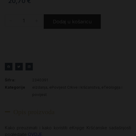
20,70
€
-
+
Dodaj u košaricu
Šifra:
2340391
Kategorije
eIzdanja
,
ePovijest Crkve i kršćanstva
,
eTeologija i
povijest
Opis proizvoda
Kako preuzimati i kako koristiti eKnjige Kršćanske sadašnjosti
pogledajte
OVDJE
.