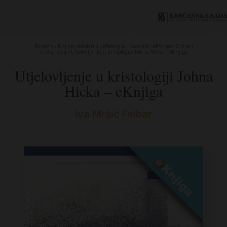
Početna
/
Knjige
/
eIzdanja
/
eTeologija i povijest
/
ePovijest Crkve i
kršćanstva
/ Utjelovljenje u kristologiji Johna Hicka – eKnjiga
Utjelovljenje u kristologiji Johna
Hicka – eKnjiga
Iva Mršić Felbar