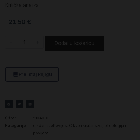
Kritička analiza
21,50
€
-
+
Dodaj u košaricu
Prelistaj knjigu
Šifra:
2104001
Kategorije
eIzdanja
,
ePovijest Crkve i kršćanstva
,
eTeologija i
povijest