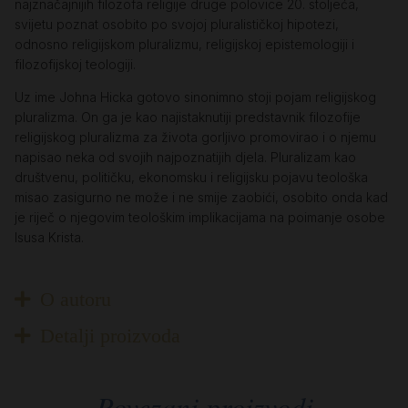
najznačajnijih filozofa religije druge polovice 20. stoljeća,
svijetu poznat osobito po svojoj pluralističkoj hipotezi,
odnosno religijskom pluralizmu, religijskoj epistemologiji i
filozofijskoj teologiji.
Uz ime Johna Hicka gotovo sinonimno stoji pojam religijskog
pluralizma. On ga je kao najistaknutiji predstavnik filozofije
religijskog pluralizma za života gorljivo promovirao i o njemu
napisao neka od svojih najpoznatijih djela. Pluralizam kao
društvenu, političku, ekonomsku i religijsku pojavu teološka
misao zasigurno ne može i ne smije zaobići, osobito onda kad
je riječ o njegovim teološkim implikacijama na poimanje osobe
Isusa Krista.
O autoru
Detalji proizvoda
Povezani proizvodi