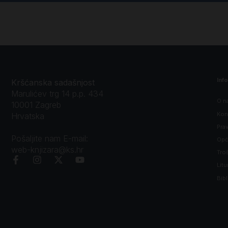
Inf
Kršćanska sadašnjost
Marulićev trg 14 p.p. 434
O n
10001 Zagreb
Kon
Hrvatska
Prav
Pošaljite nam E-mail:
Opći
web-knjizara@ks.hr
Tro
Litu
Bibl