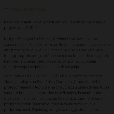
Opis proizvoda
Kako preuzimati i kako koristiti eKnjige Kršćanske sadašnjosti
pogledajete
OVDJE
.
Knjiga
Utjelovljenje u kristologiji Johna Hicka
svima koji se
zanimaju za kristološke teme, profesorima i studentima, osobito
ako pritom žele dublje ući u pitanja koja se danas katoličkoj
teologiji suprotstavljaju, slično kao što su to nekada činila prva
krivovjerna učenja. Djelo može biti od pomoći u boljem
razumijevanju i razjašnjavanju takvih strujanja.
John Harwood Hick (1922. – 2012.) bio je profesor emeritus
filozofije religije na Sveučilištu Claremont Graduate (SAD),
profesor emeritus teologije na Sveučilištu u Birminghamu (UK) i
suradnik Instituta za napredno istraživanje u humanističkim i
društvenim znanostima na istom Sveučilištu. Ujedno je bio i
podpredsjednik Britanskog društva za filozofiju religije i
podpredsjednik Svjetskog kongresa religija. Jedan je od