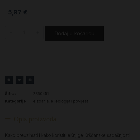
5,97
€
-
+
Dodaj u košaricu
Šifra:
2350451
Kategorije
eIzdanja
,
eTeologija i povijest
Opis proizvoda
Kako preuzimati i kako koristiti eKnjige Kršćanske sadašnjosti