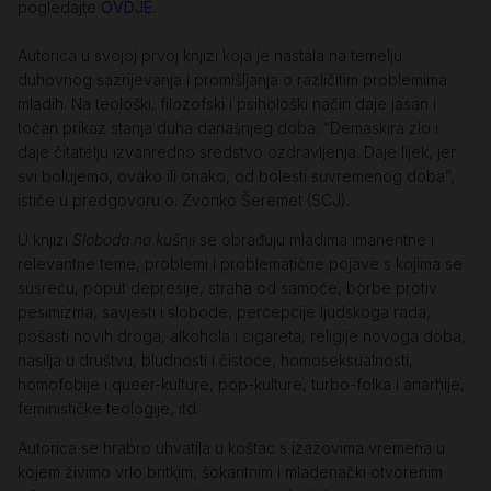
pogledajte
OVDJE
.
Autorica u svojoj prvoj knjizi koja je nastala na temelju
duhovnog sazrijevanja i promišljanja o različitim problemima
mladih. Na teološki, filozofski i psihološki način daje jasan i
točan prikaz stanja duha današnjeg doba. “Demaskira zlo i
daje čitatelju izvanredno sredstvo ozdravljenja. Daje lijek, jer
svi bolujemo, ovako ili onako, od bolesti suvremenog doba”,
ističe u predgovoru o. Zvonko Šeremet (SCJ).
U knjizi
Sloboda na kušnji
se obrađuju mladima imanentne i
relevantne teme, problemi i problematične pojave s kojima se
susreću, poput depresije, straha od samoće, borbe protiv
pesimizma, savjesti i slobode, percepcije ljudskoga rada,
pošasti novih droga, alkohola i cigareta, religije novoga doba,
nasilja u društvu, bludnosti i čistoće, homoseksualnosti,
homofobije i queer-kulture, pop-kulture, turbo-folka i anarhije,
feminističke teologije, itd.
Autorica se hrabro uhvatila u koštac s izazovima vremena u
kojem živimo vrlo britkim, šokantnim i mladenački otvorenim