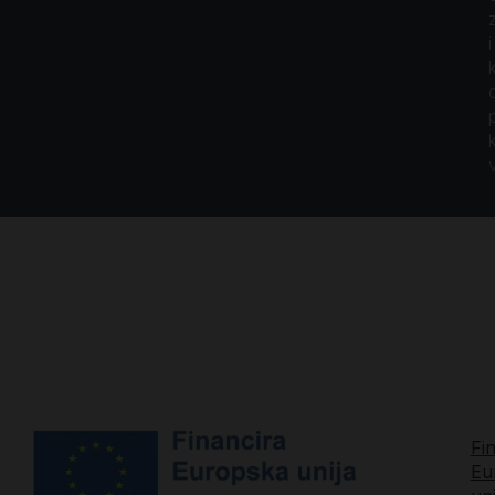
i
Fi
Eu