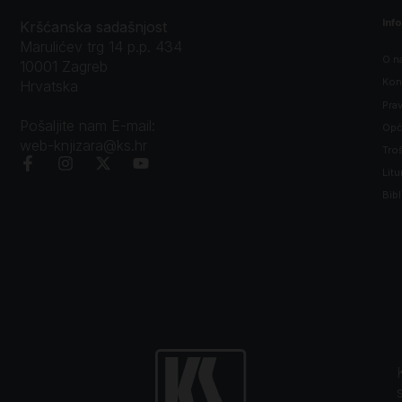
Inf
Kršćanska sadašnjost
Marulićev trg 14 p.p. 434
O n
10001 Zagreb
Kon
Hrvatska
Prav
Pošaljite nam E-mail:
Opći
web-knjizara@ks.hr
Tro
Litu
Bibl