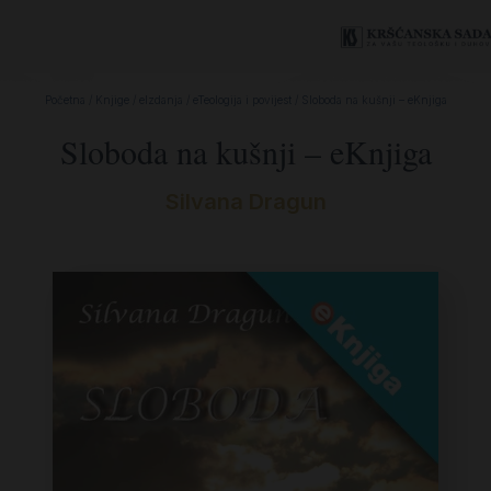
Početna
/
Knjige
/
eIzdanja
/
eTeologija i povijest
/ Sloboda na kušnji – eKnjiga
Sloboda na kušnji – eKnjiga
Silvana Dragun