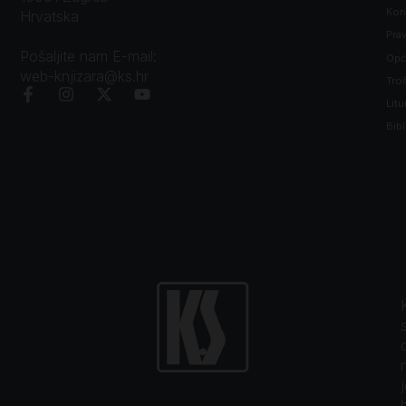
Kon
Hrvatska
Prav
Pošaljite nam E-mail:
Opći
web-knjizara@ks.hr
Tro
Litu
Bibl