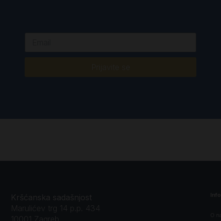
Prijavite se
Inf
Kršćanska sadašnjost
Marulićev trg 14 p.p. 434
O n
10001 Zagreb