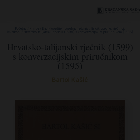
Početna
/
Knjige
/
Enciklopedije i posebna izdanja
/
Enciklopedije, rječnici,
leksikoni
/ Hrvatsko-talijanski rječnik (1599) s konverzacijskim priručnikom (1595)
Hrvatsko-talijanski rječnik (1599)
s konverzacijskim priručnikom
(1595)
Bartol Kašić