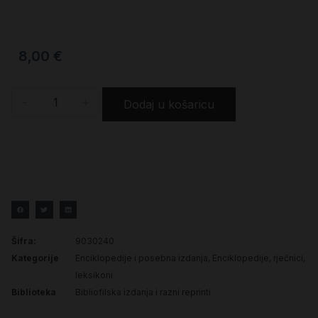
8,00
€
-
+
Dodaj u košaricu
Šifra:
9030240
Kategorije
Enciklopedije i posebna izdanja
,
Enciklopedije, rječnici,
leksikoni
Biblioteka
Bibliofilska izdanja i razni reprinti