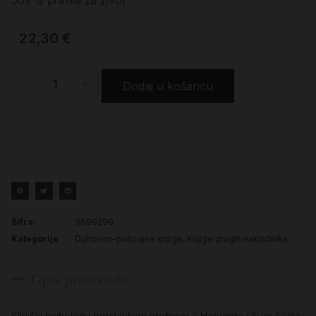
22,30
€
-
+
Dodaj u košaricu
Šifra:
9690290
Kategorije
Duhovno-poticajne knjige
,
Knjige drugih nakladnika
Opis proizvoda
Klinički psiholog i proslavljeni profesor s Harvarda i Sveučilišta