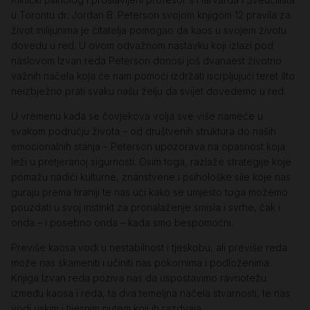
u Torontu dr. Jordan B. Peterson svojom knjigom 12 pravila za
život milijunima je čitatelja pomogao da kaos u svojem životu
dovedu u red. U ovom odvažnom nastavku koji izlazi pod
naslovom Izvan reda Peterson donosi još dvanaest životno
važnih načela koja će nam pomoći izdržati iscrpljujući teret što
neizbježno prati svaku našu želju da svijet dovedemo u red.
U vremenu kada se čovjekova volja sve više nameće u
svakom području života – od društvenih struktura do naših
emocionalnih stanja – Peterson upozorava na opasnost koja
leži u pretjeranoj sigurnosti. Osim toga, razlaže strategije koje
pomažu nadići kulturne, znanstvene i psihološke sile koje nas
guraju prema tiraniji te nas uči kako se umjesto toga možemo
pouzdati u svoj instinkt za pronalaženje smisla i svrhe, čak i
onda – i posebno onda – kada smo bespomoćni.
Previše kaosa vodi u nestabilnost i tjeskobu, ali previše reda
može nas skameniti i učiniti nas pokornima i podloženima.
Knjiga Izvan reda poziva nas da uspostavimo ravnotežu
između kaosa i reda, ta dva temeljna načela stvarnosti, te nas
vodi uskim i tijesnim putem koji ih razdvaja.