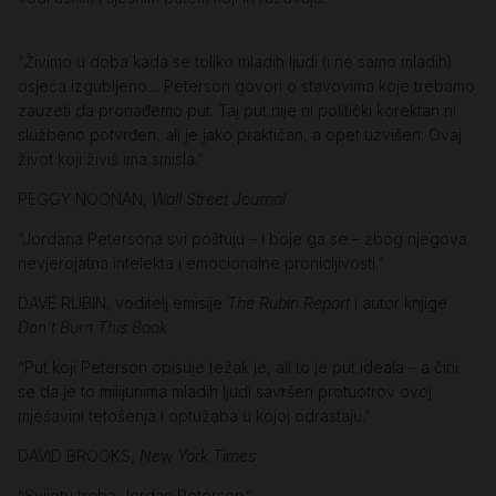
“Živimo u doba kada se toliko mladih ljudi (i ne samo mladih)
osjeća izgubljeno… Peterson govori o stavovima koje trebamo
zauzeti da pronađemo put. Taj put nije ni politički korektan ni
službeno potvrđen, ali je jako praktičan, a opet uzvišen: Ovaj
život koji živiš ima smisla.”
PEGGY NOONAN,
Wall Street Journal
“Jordana Petersona svi poštuju – i boje ga se – zbog njegova
nevjerojatna intelekta i emocionalne pronicljivosti.”
DAVE RUBIN, voditelj emisije
The Rubin Report
i autor knjige
Don’t Burn This Book
“Put koji Peterson opisuje težak je, ali to je put ideala – a čini
se da je to milijunima mladih ljudi savršen protuotrov ovoj
mješavini tetošenja i optužaba u kojoj odrastaju.”
DAVID BROOKS,
New York Times
“Svijetu treba Jordan Peterson.”