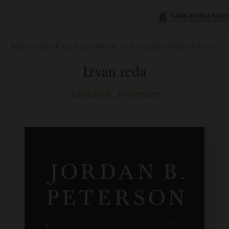
Početna
/
Knjige
/
Knjige drugih nakladnika
/
Duhovno-poticajne knjige
/ Izvan reda
Izvan reda
Jordan B. Peterson