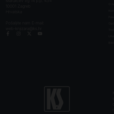
Marulićev trg 14 p.p. 434
O n
10001 Zagreb
Kon
Hrvatska
Prav
Pošaljite nam E-mail:
Opći
web-knjizara@ks.hr
Tro
Litu
Bibl