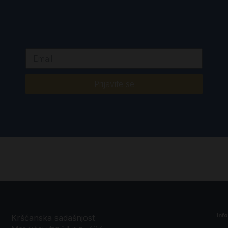
Prijavite se
Inf
Kršćanska sadašnjost