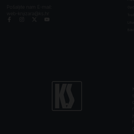
Pošaljite nam E-mail:
Opći
web-knjizara@ks.hr
Tro
Litu
Bibl