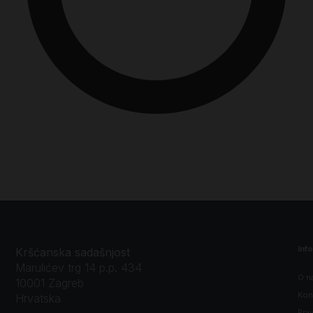
Inf
Kršćanska sadašnjost
Marulićev trg 14 p.p. 434
O n
10001 Zagreb
Kon
Hrvatska
Prav