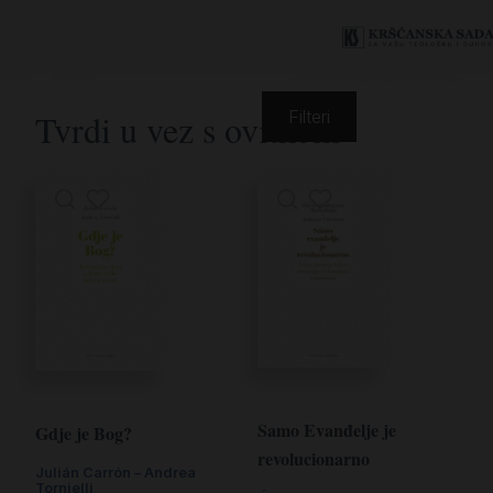
Tvrdi u vez s ovitkom
Filteri
Samo Evanđelje je
Gdje je Bog?
revolucionarno
Julián Carrón – Andrea
Tornielli