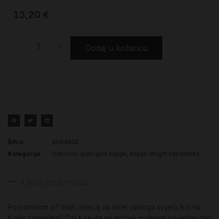
13,20
€
-
+
Dodaj u košaricu
Šifra:
9694805
Kategorije
Duhovno-poticajne knjige
,
Knjige drugih nakladnika
Opis proizvoda
Pod stresom si? Imaš osjećaj da teret cijeloga svijeta leži na
tvojim ramenima? Čini ti se da ne možeš podnijeti još jedan dan