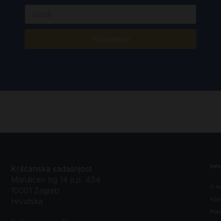
Prijavite se
Inf
Kršćanska sadašnjost
Marulićev trg 14 p.p. 434
O n
10001 Zagreb
Kon
Hrvatska
Prav