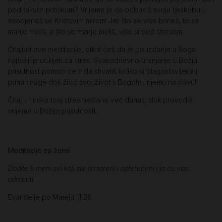
pod takvim pritiskom? Vrijeme je da odbaciš svoju tjeskobu i
zaodjeneš se Kristovim mirom! Jer što se više brineš, to se
manje moliš, a što se manje moliš, više si pod stresom.
Čitajući ove meditacije, otkrit ćeš da je pouzdanje u Boga
najbolji protulijek za stres. Svakodnevno uranjanje u Božju
prisutnost pomoći će ti da shvatiš koliko si blagoslovljena i
puna snage dok živiš svoj život s Bogom i njemu na slavu!
Čitaj… i neka tvoj stres nestane već danas, dok provodiš
vrijeme u Božjoj prisutnosti.
Meditacije za žene
Dođite k meni svi koji ste izmoreni i opterećeni i ja ću vas
odmoriti.
Evanđelje po Mateju 11,28