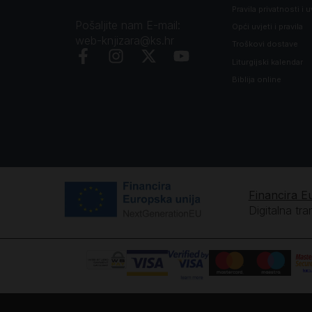
Pravila privatnosti i u
Pošaljite nam E-mail:
Opći uvjeti i pravila
web-knjizara@ks.hr
Troškovi dostave
Liturgijski kalendar
Biblija online
Financira E
Digitalna tr