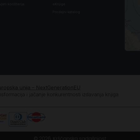
vjeti korištenja
eKnjige
Prodajni katalog
uropska unija – NextGenerationEU
ansformacija i jačanje konkurentnosti izdavanja knjiga
© 2026. Kršćanska sadašnjost