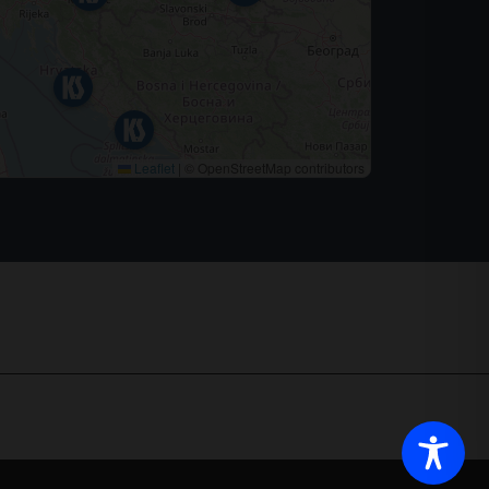
Leaflet
|
© OpenStreetMap contributors