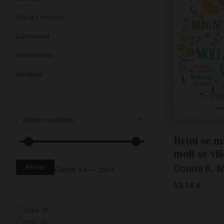
Crkva i društvo
Duhovnost
eDuhovnost
eIzdanja
eKnjiževnost
Enciklopedija i posebna izdanja
Enciklopedije i posebna izdanja
Brini se m
moli se viš
eTeologija i povijest
Donna K. 
Filtriraj
Knjiga svima i svuda
Cijena:
—
0 €
220 €
13,14
€
Knjige drugih nakladnika
Književnost
2024. (1)
2022. (1)