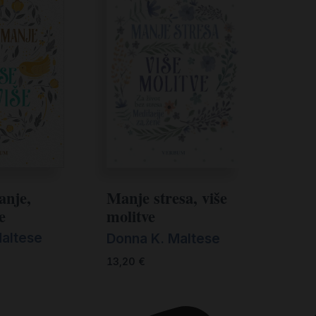
anje,
Manje stresa, više
e
molitve
Maltese
Donna K. Maltese
13,20
€