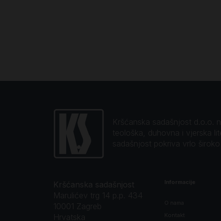
Kršćanska sadašnjost d.o.o. naj
teološka, duhovna i vjerska li
sadašnjost pokriva vrlo širok
Informacije
Kršćanska sadašnjost
Marulićev trg 14 p.p. 434
O nama
10001 Zagreb
Kontakt
Hrvatska