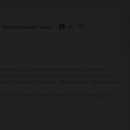
Vjerski predmeti i darovi
 Tijekom svoje dugogodišnje karijere u izdavaštvu
ditacija. Hrvatskoj je publici najpoznatija po svojim
vodič za život bez tjeskobe. Manje stresa, više molitve –
.
surađuje na menonitskom projektu za suzbijanje gladi.