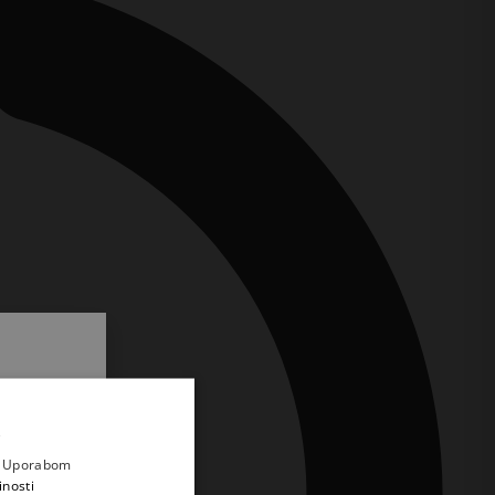
.
i prvi
e
a. Uporabom
inosti