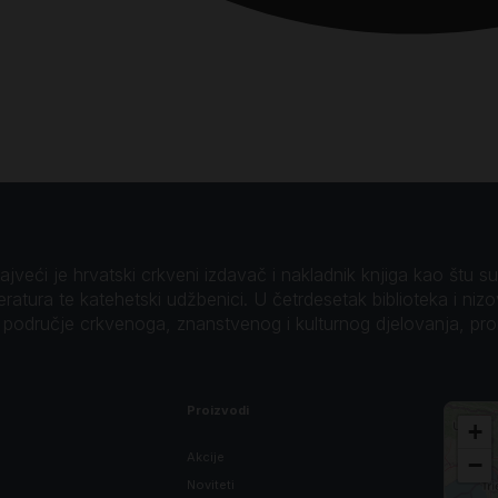
veći je hrvatski crkveni izdavač i nakladnik knjiga kao štu su B
teratura te katehetski udžbenici. U četrdesetak biblioteka i niz
o područje crkvenoga, znanstvenog i kulturnog djelovanja, pr
Proizvodi
+
Akcije
−
Noviteti