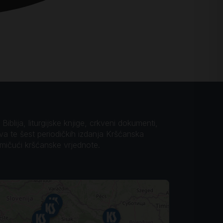
iblija, liturgijske knjige, crkveni dokumenti,
ova te šest periodičkih izdanja Kršćanska
omičući kršćanske vrjednote.