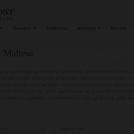
Časopisi
Udžbenici
eIzdanja
Novosti
 Maltese
e je američka spisateljica, urednica i profesorica pisanja.
 od 49 knjiga, ponajviše kršćanskih duhovnih priručnika i me
ini se manje, moli se više – inspirativan priručnik i vjerski 
vnih meditacija za lakše suočavanje sa životnim pritiscima
joj lokalnoj zajednici u Pennsylvaniji (okrug Bucks), gdje 