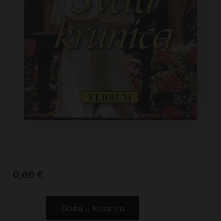
0,66
€
-
+
Dodaj u košaricu