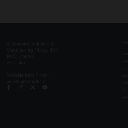
Inf
Kršćanska sadašnjost
Marulićev trg 14 p.p. 434
O n
10001 Zagreb
Kon
Hrvatska
Prav
Pošaljite nam E-mail:
Opći
web-knjizara@ks.hr
Tro
Litu
Bibl