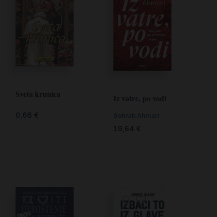
Sveta krunica
Iz vatre, po vodi
0,66
€
Sohrab Ahmari
19,64
€