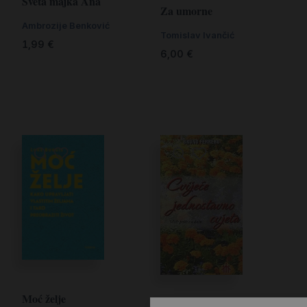
Sveta majka Ana
Za umorne
Ambrozije Benković
Tomislav Ivančić
1,99
€
6,00
€
Moć želje