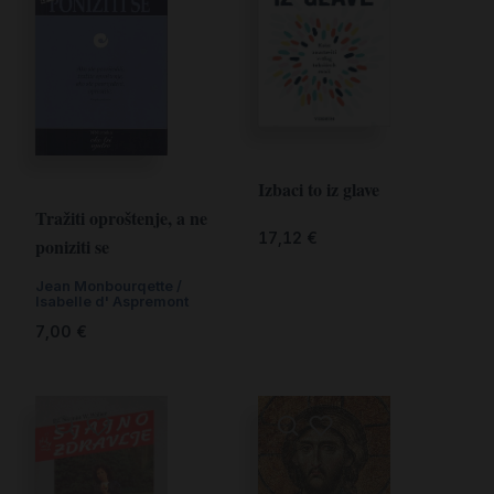
Izbaci to iz glave
Tražiti oproštenje, a ne
17,12
€
poniziti se
Jean Monbourqette /
Isabelle d' Aspremont
7,00
€