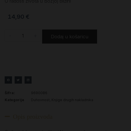
O radosti života u Božjoj blizini
14,90
€
-
+
Dodaj u košaricu
Šifra:
9690086
Kategorije
Duhovnost
,
Knjige drugih nakladnika
Opis proizvoda