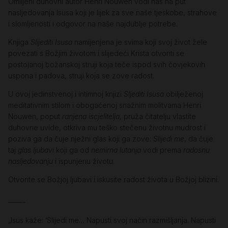
Omiljeni duhovni autor Henri Nouwen vodi nas na put
nasljedovanja Isusa koji je lijek za sve naše tjeskobe, strahove
i slomljenosti i odgovor na naše najdublje potrebe.
Knjiga
Slijediti Isusa
namijenjena je svima koji svoj život žele
povezati s Božjim životom i slijedeći Krista otvoriti se
postojanoj božanskoj struji koja teče ispod svih čovjekovih
uspona i padova, struji koja se zove radost.
U ovoj jedinstvenoj i intimnoj knjizi
Sljediti Isusa
obilježenoj
meditativnim stilom i obogaćenoj snažnim molitvama Henri
Nouwen, poput
ranjena iscjelitelja
, pruža čitatelju vlastite
duhovne uvide, otkriva mu teško stečenu životnu mudrost i
poziva ga da čuje nježni glas koji ga zove:
Slijedi me
, da čuje
taj
glas ljubavi
koji ga od
nemirna lutanja
vodi prema
radosnu
nasljedovanju
i ispunjenu životu.
Otvorite se Božjoj ljubavi i iskusite radost života u Božjoj blizini.
——-
„Isus kaže: ‘Slijedi me… Napusti svoj način razmišljanja. Napusti