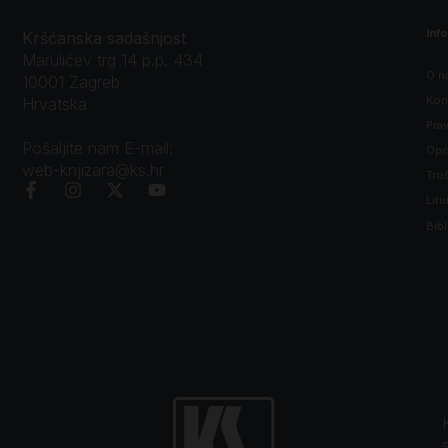
Inf
Kršćanska sadašnjost
Marulićev trg 14 p.p. 434
O n
10001 Zagreb
Kon
Hrvatska
Prav
Pošaljite nam E-mail:
Opći
web-knjizara@ks.hr
Tro
Litu
Bibl