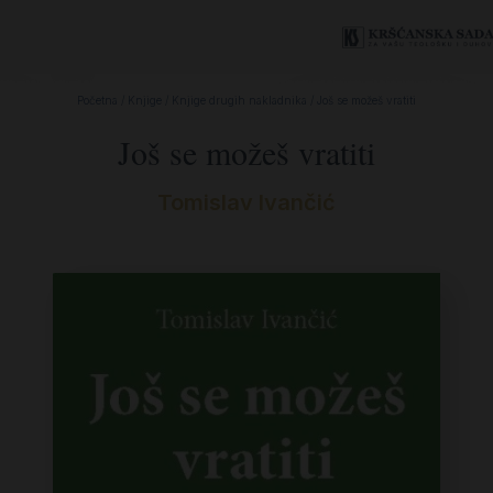
Početna
/
Knjige
/
Knjige drugih nakladnika
/ Još se možeš vratiti
Još se možeš vratiti
Tomislav Ivančić