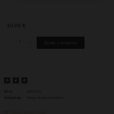
10,00
€
-
+
Dodaj u košaricu
Šifra:
6650700
Kategorije
Knjige drugih nakladnika
Opis proizvoda