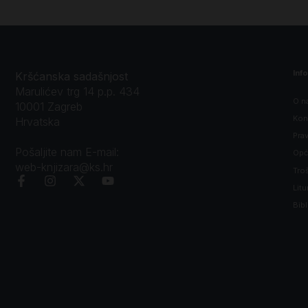
Inf
Kršćanska sadašnjost
Marulićev trg 14 p.p. 434
O n
10001 Zagreb
Kon
Hrvatska
Prav
Pošaljite nam E-mail:
Opći
web-knjizara@ks.hr
Tro
Litu
Bibl