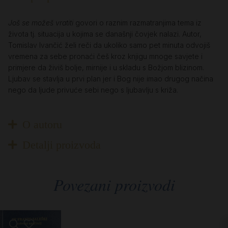
Još se možeš vratiti
govori o raznim razmatranjima tema iz
života tj. situacija u kojima se današnji čovjek nalazi. Autor,
Tomislav Ivančić želi reči da ukoliko samo pet minuta odvojiš
vremena za sebe pronaći češ kroz knjigu mnoge savjete i
primjere da živiš bolje, mirnije i u skladu s Božjom blizinom.
Ljubav se stavlja u prvi plan jer i Bog nije imao drugog načina
nego da ljude privuće sebi nego s ljubavlju s križa.
O autoru
Detalji proizvoda
Povezani proizvodi