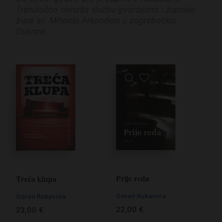
Trenutačno obnaša službu gvardijana i župnika
župe sv. Mihaela Arkanđela u zagrebačkoj
Dubravi.
Prije reda
Treća klupa
Goran Rukavina
Goran Rukavina
22,00
€
23,00
€