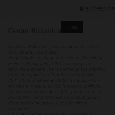
Goran Rukavina
Filteri
Fra Goran Rukavina, franjevac kapucin, rođen je
1976. godine u Bjelovaru.
Srednju školu završio je u Varaždinu. Novicijat je
proveo u Rijeci, gdje je 1997. položio prve
redovničke zavjete. Iste je godine upisao Katolički
bogoslovni fakultet u Zagrebu, a akademske
2001./2002. nastavio je studij na kapucinskom
teološkom fakultetu sv. Franje Asiškog u Milanu.
Za svećenika je zaređen 2003. godine u Lodiju
kod Milana. Kao mladomisnik proveo je godinu
dana pastoralne prakse u varaždinskom
samostanu.
Od 2008. godine bio je župnik u Topuskom.