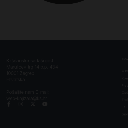
Inf
Kršćanska sadašnjost
Marulićev trg 14 p.p. 434
O n
10001 Zagreb
Kon
Hrvatska
Prav
Pošaljite nam E-mail:
Opći
web-knjizara@ks.hr
Tro
Litu
Bibl