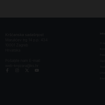
Inf
Kršćanska sadašnjost
Marulićev trg 14 p.p. 434
O n
10001 Zagreb
Kon
Hrvatska
Prav
Pošaljite nam E-mail:
Opći
web-knjizara@ks.hr
Tro
Litu
Bibl