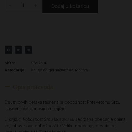
-
+
Dodaj u košaricu
Šifra:
9692600
Kategorije
Knjige drugih nakladnika
,
Molitva
Opis proizvoda
Devet prvih petaka raširena je pobožnost Presvetomu Srcu
Isusovu koju donosimo u knjižici
U knjižici
Pobožnost Srcu Isusovu
su
sadržana obećanja onima
koji obave ovu pobožnost te Veliko obećanje, devetnice,