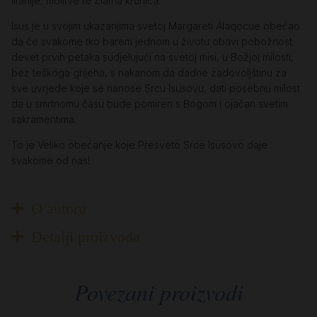
litanije, molitve te Zlatna krunica.
Isus je u svojim ukazanjima svetoj Margareti Alaqocue obećao
da će svakome tko barem jednom u životu obavi pobožnost
devet prvih petaka sudjelujući na svetoj misi, u Božjoj milosti,
bez teškoga grijeha, s nakanom da dadne zadovoljštinu za
sve uvrjede koje se nanose Srcu Isusovu, dati posebnu milost
da u smrtnomu času bude pomiren s Bogom i ojačan svetim
sakramentima.
To je Veliko obećanje koje Presveto Srce Isusovo daje
svakome od nas!
O autoru
Detalji proizvoda
Povezani proizvodi