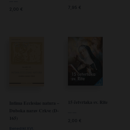
— —
7,95
€
2,00
€
15 četvrtaka sv. Rite
Intima Ecclesiae natura –
Duboka narav Crkve (D-
— —
165)
2,00
€
Benedikt XVI.