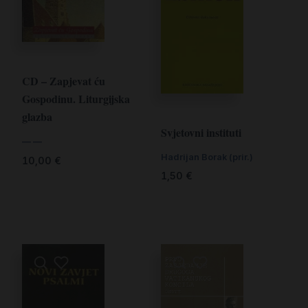
CD – Zapjevat ću
Gospodinu. Liturgijska
glazba
Svjetovni instituti
— —
Hadrijan Borak (prir.)
10,00
€
1,50
€