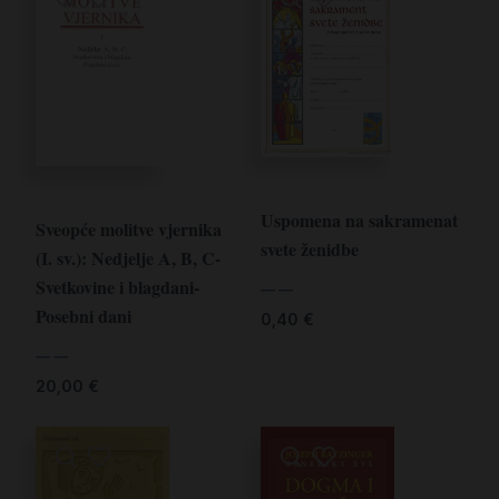
Uspomena na sakramenat
Sveopće molitve vjernika
svete ženidbe
(I. sv.): Nedjelje A, B, C-
Svetkovine i blagdani-
— —
Posebni dani
0,40
€
— —
20,00
€