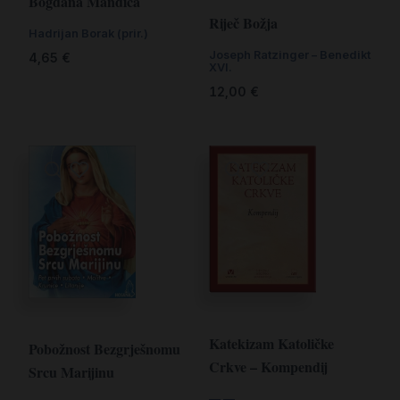
Bogdana Mandića
Riječ Božja
Hadrijan Borak (prir.)
Joseph Ratzinger – Benedikt
4,65
€
XVI.
12,00
€
Katekizam Katoličke
Pobožnost Bezgrješnomu
Crkve – Kompendij
Srcu Marijinu
— —