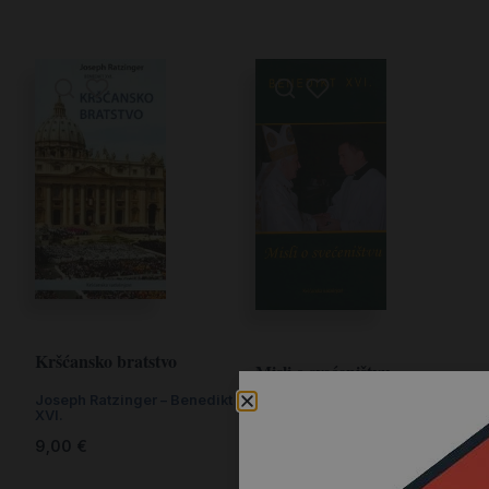
Kršćansko bratstvo
Misli o svećeništvu
Joseph Ratzinger – Benedikt
Benedikt XVI.
XVI.
8,00
€
9,00
€