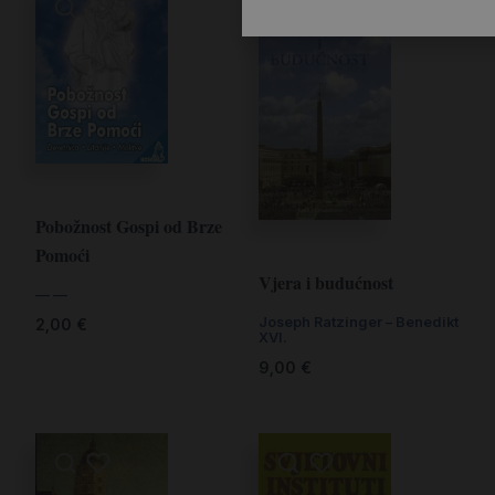
Pobožnost Gospi od Brze
Pomoći
Vjera i budućnost
— —
Joseph Ratzinger – Benedikt
2,00
€
XVI.
9,00
€