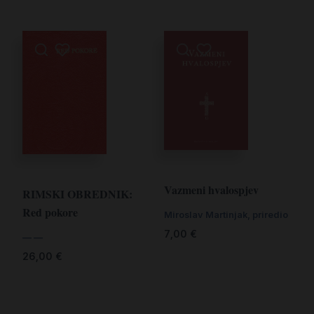
Vazmeni hvalospjev
RIMSKI OBREDNIK:
Red pokore
Miroslav Martinjak, priredio
7,00
€
— —
26,00
€