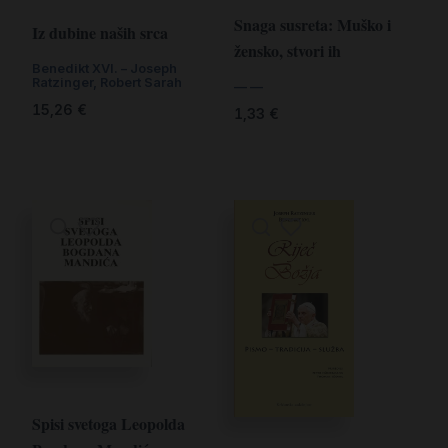
Snaga susreta: Muško i
Iz dubine naših srca
žensko, stvori ih
Benedikt XVI. – Joseph
Ratzinger
,
Robert Sarah
— —
15,26
€
1,33
€
Spisi svetoga Leopolda