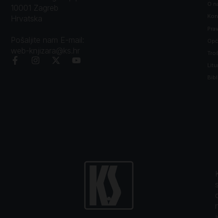
O n
10001 Zagreb
Kon
Hrvatska
Prav
Pošaljite nam E-mail:
Opći
web-knjizara@ks.hr
Tro
Litu
Bibl