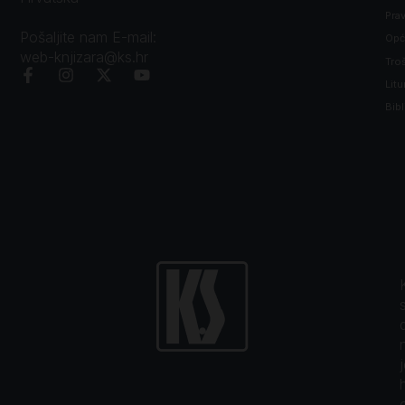
Prav
Pošaljite nam E-mail:
Opći
web-knjizara@ks.hr
Tro
Litu
Bibl