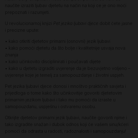
naučite izraziti ljubav djetetu na način na koji ce je ono moći
prepoznati i razumjeti.
U revolucionarnoj knjizi
Pet jezika ljubavi djece
dobit ćete jasne
i precizne upute:
• kako otkriti djetetov primarni (osnovni) jezik ljubavi
• kako pomoći djetetu da što bolje i kvalitetnije usvaja nova
znanja
• kako učinkovito disciplinirati i poučavati dijete
• kako u djetetu izgraditi uvjerenje da je bezuvjetno voljeno –
uvjerenje koje je temelj za samopouzdanje i životni uspjeh.
Pet jezika ljubavi djece donosi i mnoštvo praktičnih savjeta i
prijedloga o tome kako što učinkovitije govoriti djetetovim
primarnim jezikom ljubavi i tako mu pomoći da izraste u
samopouzdanu, uspješnu i ostvarenu osobu.
Otkrijte djetetov primarni jezik ljubavi, naučite govoriti njime i
tako izgradite snažan i dubok odnos koji će vašem sinu/kćeri
pomoći da odrasta u radosti, radoznalosti i samopouzdanju!