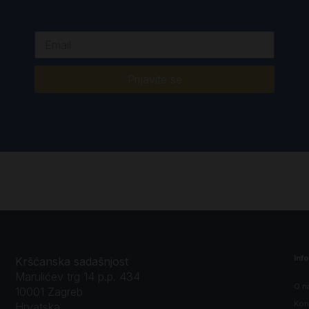
Prijavite se
Inf
Kršćanska sadašnjost
Marulićev trg 14 p.p. 434
O n
10001 Zagreb
Kon
Hrvatska